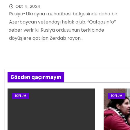
Okt 4, 2024
Rusiya-Ukrayna müharibəsi bölgəsində daha bir
Azərbaycan vətəndaşı həlak olub. “Qafqazinfo”
xəbər verir ki, Rusiya ordusunun tərkibində
döyüşlərə qatılan Zərdab rayon…
Gözdən qaçırmayın
TOPLUM
TOPLUM