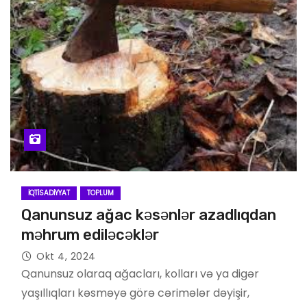
İQTISADIYYAT
TOPLUM
Qanunsuz ağac kəsənlər azadlıqdan
məhrum ediləcəklər
Okt 4, 2024
Qanunsuz olaraq ağacları, kolları və ya digər
yaşıllıqları kəsməyə görə cərimələr dəyişir,