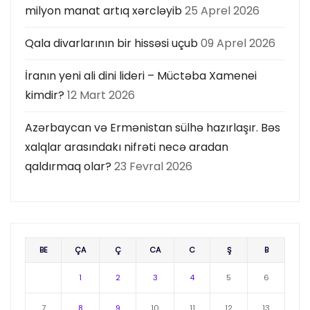
milyon manat artıq xərcləyib
25 Aprel 2026
Qala divarlarının bir hissəsi uçub
09 Aprel 2026
İranın yeni ali dini lideri – Müctəba Xamenei
kimdir?
12 Mart 2026
Azərbaycan və Ermənistan sülhə hazırlaşır. Bəs
xalqlar arasındakı nifrəti necə aradan
qaldırmaq olar?
23 Fevral 2026
BE
ÇA
Ç
CA
C
Ş
B
1
2
3
4
5
6
7
8
9
10
11
12
13