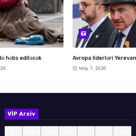
 də həbs ediləcək
Avropa liderləri Yereva
026
May 7, 2026
VİP Arxiv
BE
ÇA
Ç
CA
C
Ş
B