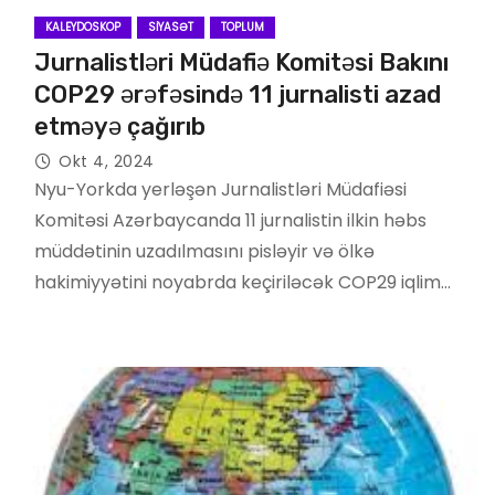
KALEYDOSKOP
SIYASƏT
TOPLUM
Jurnalistləri Müdafiə Komitəsi Bakını
COP29 ərəfəsində 11 jurnalisti azad
etməyə çağırıb
Okt 4, 2024
Nyu-Yorkda yerləşən Jurnalistləri Müdafiəsi
Komitəsi Azərbaycanda 11 jurnalistin ilkin həbs
müddətinin uzadılmasını pisləyir və ölkə
hakimiyyətini noyabrda keçiriləcək COP29 iqlim…