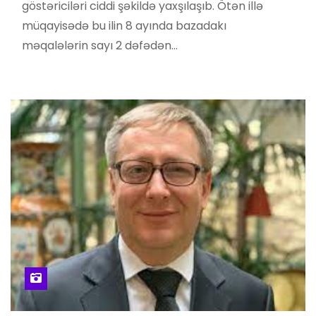
göstəriciləri ciddi şəkildə yaxşılaşıb. Ötən illə
müqayisədə bu ilin 8 ayında bazadakı
məqalələrin sayı 2 dəfədən…