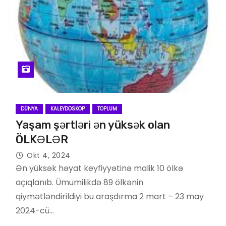
DÜNYA
KALEYDOSKOP
TOPLUM
Yaşam şərtləri ən yüksək olan
ÖLKƏLƏR
Okt 4, 2024
Ən yüksək həyat keyfiyyətinə malik 10 ölkə
açıqlanıb. Ümumilikdə 89 ölkənin
qiymətləndirildiyi bu araşdırma 2 mart – 23 may
2024-cü…