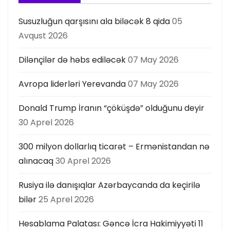
Susuzluğun qarşısını ala biləcək 8 qida
05
Avqust 2026
Dilənçilər də həbs ediləcək
07 May 2026
Avropa liderləri Yerevanda
07 May 2026
Donald Trump İranın “çöküşdə” olduğunu deyir
30 Aprel 2026
300 milyon dollarlıq ticarət – Ermənistandan nə
alınacaq
30 Aprel 2026
Rusiya ilə danışıqlar Azərbaycanda da keçirilə
bilər
25 Aprel 2026
Hesablama Palatası: Gəncə İcra Hakimiyyəti 11