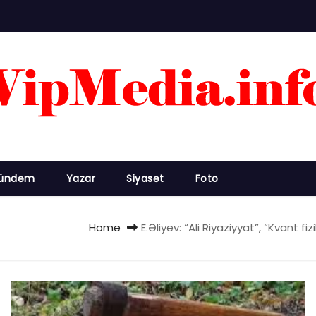
ündəm
Yazar
Siyasət
Foto
Home
E.Əliyev: “Ali Riyaziyyat”, “Kvant fiz