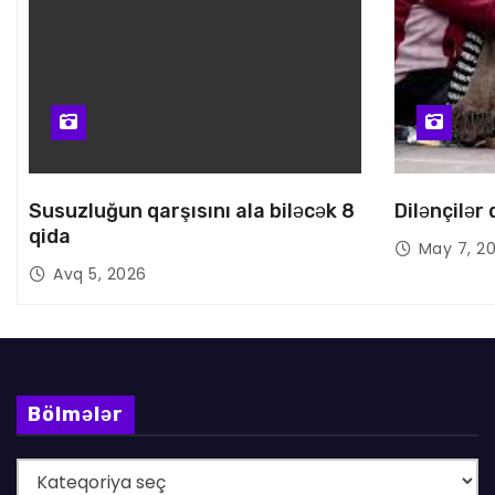
Susuzluğun qarşısını ala biləcək 8
Dilənçilər
qida
May 7, 2
Avq 5, 2026
Bölmələr
B