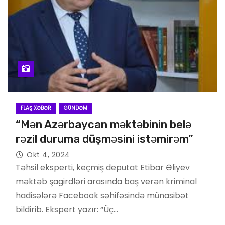
FLAŞ XƏBƏR
GÜNDƏM
“Mən Azərbaycan məktəbinin belə
rəzil duruma düşməsini istəmirəm”
Okt 4, 2024
Təhsil eksperti, keçmiş deputat Etibar Əliyev
məktəb şagirdləri arasında baş verən kriminal
hadisələrə Facebook səhifəsində münasibət
bildirib. Ekspert yazır: “Üç…