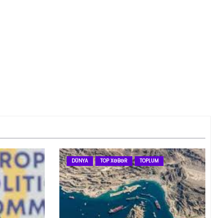
DÜNYA
TOP XƏBƏR
TOPLUM