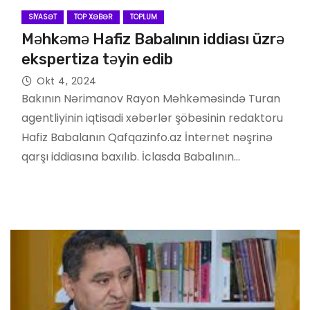
SIYASƏT
TOP XƏBƏR
TOPLUM
Məhkəmə Hafiz Babalının iddiası üzrə
ekspertiza təyin edib
Okt 4, 2024
Bakının Nərimanov Rayon Məhkəməsində Turan
agentliyinin iqtisadi xəbərlər şöbəsinin redaktoru
Hafiz Babalanın Qafqazinfo.az İnternet nəşrinə
qarşı iddiasına baxılıb. İclasda Babalının…