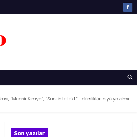
ikası, “Müasir Kimya”, “Süni intellekt”… dərslikləri niyə yazılmır
Son yazılar