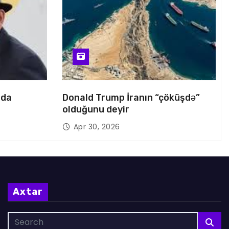
nda
Donald Trump İranın “çöküşdə”
olduğunu deyir
Apr 30, 2026
Axtar