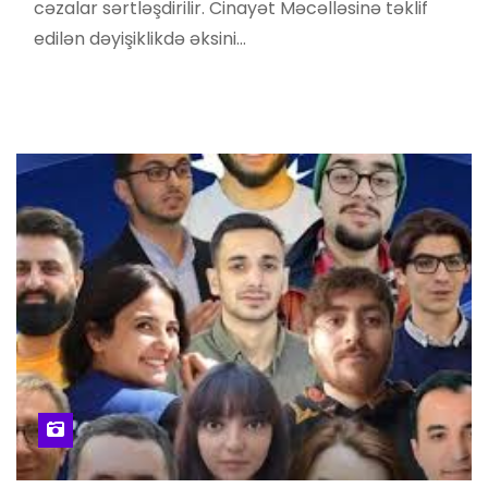
cəzalar sərtləşdirilir. Cinayət Məcəlləsinə təklif
edilən dəyişiklikdə əksini…