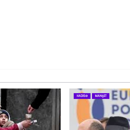
HADISƏ
MANŞET