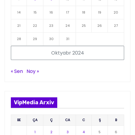
14
15
16
17
18
19
20
21
22
23
24
25
26
27
28
29
30
31
Oktyabr 2024
« Sen
Noy »
VipMedia Arxiv
BE
ÇA
Ç
CA
C
Ş
B
1
2
3
4
5
6