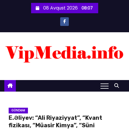
S
08 Avqust 2026
08:07
k
i
p
t
o
c
o
n
t
e
n
t
GÜNDƏM
E.Əliyev: “Ali Riyaziyyat”, “Kvant
fizikası, “Müasir Kimya”, “Süni