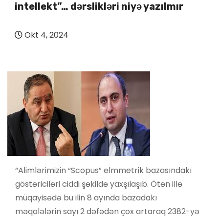
intellekt”… dərslikləri niyə yazılmır
Okt 4, 2024
“Alimlərimizin “Scopus” elmmetrik bazasındakı
göstəriciləri ciddi şəkildə yaxşılaşıb. Ötən illə
müqayisədə bu ilin 8 ayında bazadakı
məqalələrin sayı 2 dəfədən çox artaraq 2382-yə