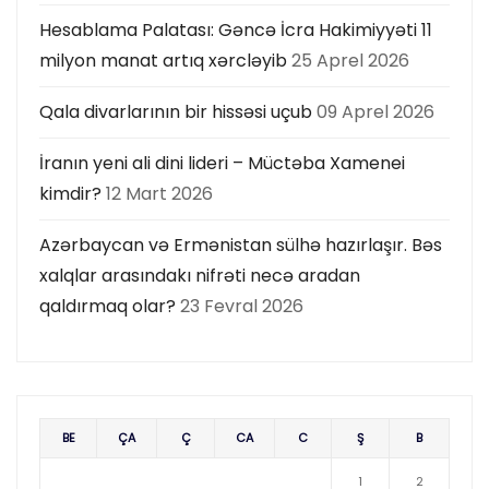
Hesablama Palatası: Gəncə İcra Hakimiyyəti 11
milyon manat artıq xərcləyib
25 Aprel 2026
Qala divarlarının bir hissəsi uçub
09 Aprel 2026
İranın yeni ali dini lideri – Müctəba Xamenei
kimdir?
12 Mart 2026
Azərbaycan və Ermənistan sülhə hazırlaşır. Bəs
xalqlar arasındakı nifrəti necə aradan
qaldırmaq olar?
23 Fevral 2026
BE
ÇA
Ç
CA
C
Ş
B
1
2