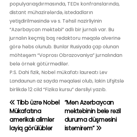
populyarıaşdırmasında, TEDx konfranslarında,
distant mühazirələrdə, istedadların
yetişdirilməsində və s. Təhsil nazirliyinin
“Azərbaycan məktəbi” adlı bir jurnalı var. Bu
jurnalın keçmiş baş redaktoru məqalə alverinə
görə həbs olunub. Bunlar Rusiyada çap olunan
möhtəşəm “Voprosı Obrazovaniya” jurnalından
belə örnək götürmədilər.
P.S. Dahi fizik, Nobel mükafatı laureatı Lev
Landaunun az sayda məqaləsi olub, lakin Lifşitslə
birlikdə 12 cild “Fizika kursu” dərsliyi yazıb.
Tibb üzrə Nobel
“Mən Azərbaycan
Y
Mükafatına
məktəbinin belə rəzil
a
amerikalı alimlər
duruma düşməsini
layiq görülüblər
istəmirəm”
z