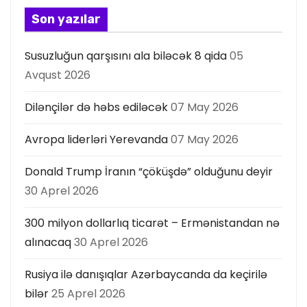
s
Son yazılar
ı
Susuzluğun qarşısını ala biləcək 8 qida
05
Avqust 2026
Dilənçilər də həbs ediləcək
07 May 2026
Avropa liderləri Yerevanda
07 May 2026
Donald Trump İranın “çöküşdə” olduğunu deyir
30 Aprel 2026
300 milyon dollarlıq ticarət – Ermənistandan nə
alınacaq
30 Aprel 2026
Rusiya ilə danışıqlar Azərbaycanda da keçirilə
bilər
25 Aprel 2026