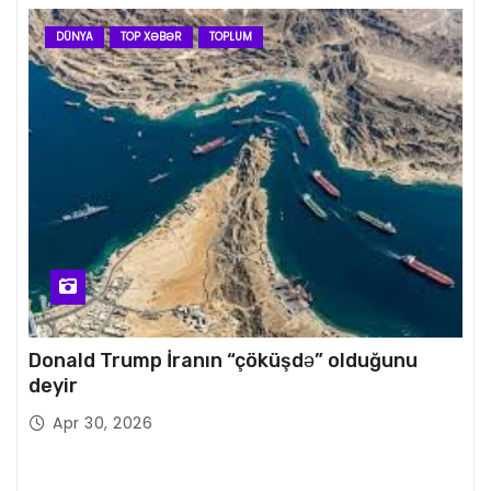
DÜNYA
TOP XƏBƏR
TOPLUM
Donald Trump İranın “çöküşdə” olduğunu
deyir
Apr 30, 2026