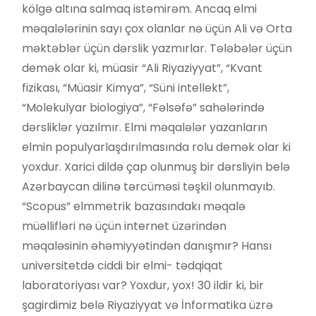
kölgə altına salmaq istəmirəm. Ancaq elmi
məqalələrinin sayı çox olanlar nə üçün Ali və Orta
məktəblər üçün dərslik yazmırlar. Tələbələr üçün
demək olar ki, müasir “Ali Riyaziyyat”, “Kvant
fizikası, “Müasir Kimya”, “Süni intellekt”,
“Molekulyar biologiya”, “Fəlsəfə” sahələrində
dərsliklər yazılmır. Elmi məqalələr yazanların
elmin populyarlaşdırılmasında rolu demək olar ki
yoxdur. Xarici dildə çap olunmuş bir dərsliyin belə
Azərbaycan dilinə tərcüməsi təşkil olunmayıb.
“Scopus” elmmetrik bazasındakı məqalə
müəllifləri nə üçün internet üzərindən
məqaləsinin əhəmiyyətindən danışmır? Hansı
universitetdə ciddi bir elmi- tədqiqat
laboratoriyası var? Yoxdur, yox! 30 ildir ki, bir
şagirdimiz belə Riyaziyyat və İnformatika üzrə