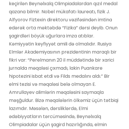
keçirilən Beynəlxalq Olimpiadalardan qızıl medal
qazana bilmir. Nobel mükafatı laureatı, fizik J.
Alfyorov Fiztexin direktoru vəzifəsindən imtina
edərək orta məktəbdə “Fizika” dərsi deyib. Onun
şagirdləri böyük uğurlara imza atıblar.
Kəmiyyətin keyfiyyət amili də olmalıdır. Rusiya
Elmlər Akademiyasının prezidentinin maraqlı bir
fikri var: “Perelmanın 20 il müddətində bir xarici
jurnalda məqaləsi çıxmadı, lakin Puankare
hipotezini isbat etdi və Filds medalını aldı.” Bir
elmi tezisi və məqaləsi belə olmayan E.
Amrullayev alimlərin məqaləsini saymaqla
məşğuldur. Bizə məqalələrin ölkəmiz üçün tətbiqi
lazımdır. Məsələn, dərsliklərdə, Elmi
ədəbiyyatların tərcüməsində, Beynəlxalq
Olimpiadalar üçün şagird hazırlığında, elmin