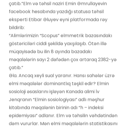
çatıb.”Elm və təhsil naziri Emin Əmrullayevin
facebook hesabında yazdığı statusa təhsil
eksperti Etibar Əluyev eyni platformada rəy
bildirib:
“Alimlərimizin “Scopus” elmmetrik bazasındakı
göstəriciləri ciddi şəkildə yaxşılaşıb. Ötən illə
müqayisədə bu ilin 8 ayında bazadakı
məqalələrin sayı 2 dəfədən çox artaraq 2382-yə
çatıb.”
Əla. Ancaq xeyli sual yaranır. Hansı sahələr üzrə
elmi məqalələr dominantlıq təşkil edir? Elmin
sosioloji əsaslarını işləyən Kanada alimi İv
Jenqranın “Elmin sosiologiyası” adlı məşhur
kitabında məqalənin birinin adı “h – indeksi
epidemiyası” adlanır. Elm və təhsilin vəhdətindən
dəm vururlar. Mən elmi məqalələrin statistikasını