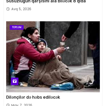
Susuzluğun qarşısını ala biləcək 8 qida
Avq 5, 2026
TOPLUM
Dilənçilər də həbs ediləcək
May 7, 2026