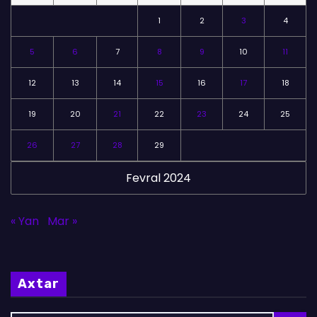
r
1
2
3
4
5
6
7
8
9
10
11
12
13
14
15
16
17
18
19
20
21
22
23
24
25
26
27
28
29
Fevral 2024
« Yan
Mar »
Axtar