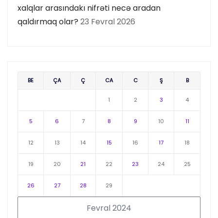
xalqlar arasındakı nifrəti necə aradan
qaldırmaq olar?
23 Fevral 2026
BE
ÇA
Ç
CA
C
Ş
B
1
2
3
4
5
6
7
8
9
10
11
12
13
14
15
16
17
18
19
20
21
22
23
24
25
26
27
28
29
Fevral 2024