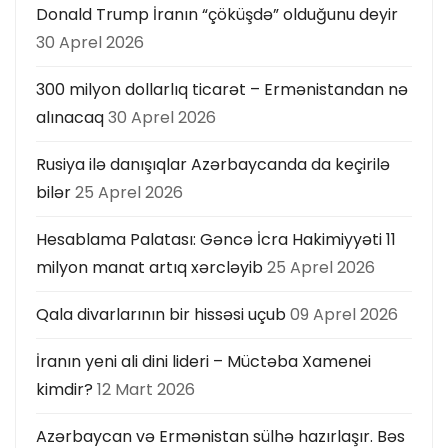
Donald Trump İranın “çöküşdə” olduğunu deyir
30 Aprel 2026
300 milyon dollarlıq ticarət – Ermənistandan nə
alınacaq
30 Aprel 2026
Rusiya ilə danışıqlar Azərbaycanda da keçirilə
bilər
25 Aprel 2026
Hesablama Palatası: Gəncə İcra Hakimiyyəti 11
milyon manat artıq xərcləyib
25 Aprel 2026
Qala divarlarının bir hissəsi uçub
09 Aprel 2026
İranın yeni ali dini lideri – Müctəba Xamenei
kimdir?
12 Mart 2026
Azərbaycan və Ermənistan sülhə hazırlaşır. Bəs