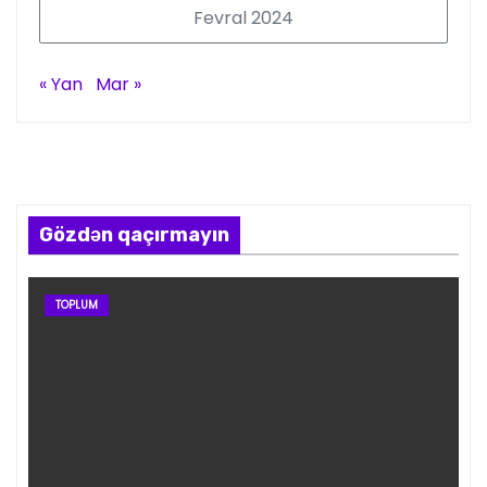
Fevral 2024
« Yan
Mar »
Gözdən qaçırmayın
TOPLUM