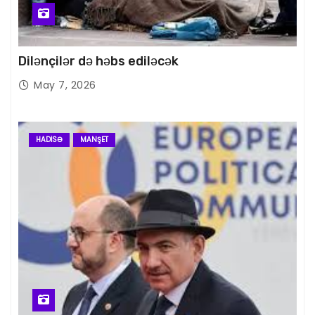
Dilənçilər də həbs ediləcək
May 7, 2026
HADISƏ
MANŞET