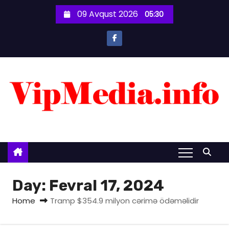
S
09 Avqust 2026
05:30
k
i
p
t
o
c
o
n
t
e
n
t
Day:
Fevral 17, 2024
Home
Tramp $354.9 milyon cərimə ödəməlidir