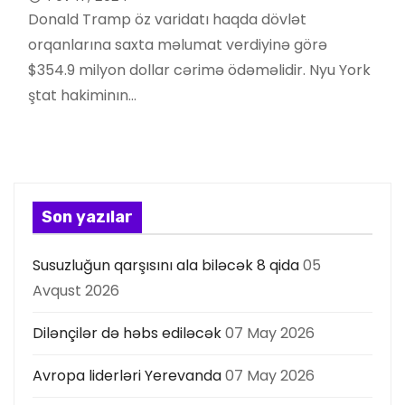
Donald Tramp öz varidatı haqda dövlət
orqanlarına saxta məlumat verdiyinə görə
$354.9 milyon dollar cərimə ödəməlidir. Nyu York
ştat hakiminın…
Son yazılar
Susuzluğun qarşısını ala biləcək 8 qida
05
Avqust 2026
Dilənçilər də həbs ediləcək
07 May 2026
Avropa liderləri Yerevanda
07 May 2026