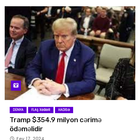
DÜNYA
FLAŞ XƏBƏR
HADISƏ
Tramp $354.9 milyon cərimə
ödəməlidir
Fev 17, 2024