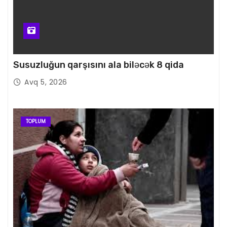
Susuzluğun qarşısını ala biləcək 8 qida
Avq 5, 2026
TOPLUM