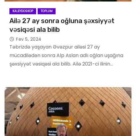
KALEYDOSKOP
TOPLUM
Ailə 27 ay sonra oğluna şəxsiyyət
vəsiqəsi ala bilib
Fev 5, 2024
Təbrizdə yaşayan Əvəzpur ailəsi 27 ay
mücadilədən sonra Alp Aslan adlı oğlan uşağına
şəxsiyyət vəsiqəsi ala bilib. Ailə 2021-ci ilinin…