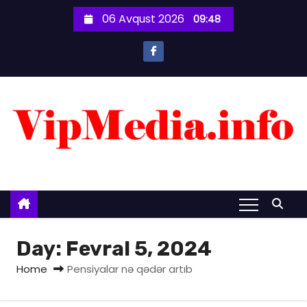
S
06 Avqust 2026
09:48
k
i
p
t
o
c
o
n
t
e
n
t
Day:
Fevral 5, 2024
Home
Pensiyalar nə qədər artıb