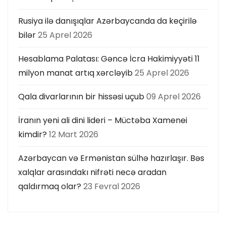
Rusiya ilə danışıqlar Azərbaycanda da keçirilə
bilər
25 Aprel 2026
Hesablama Palatası: Gəncə İcra Hakimiyyəti 11
milyon manat artıq xərcləyib
25 Aprel 2026
Qala divarlarının bir hissəsi uçub
09 Aprel 2026
İranın yeni ali dini lideri – Müctəba Xamenei
kimdir?
12 Mart 2026
Azərbaycan və Ermənistan sülhə hazırlaşır. Bəs
xalqlar arasındakı nifrəti necə aradan
qaldırmaq olar?
23 Fevral 2026