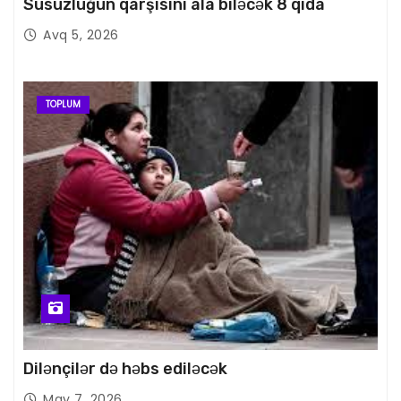
Susuzluğun qarşısını ala biləcək 8 qida
Avq 5, 2026
TOPLUM
Dilənçilər də həbs ediləcək
May 7, 2026