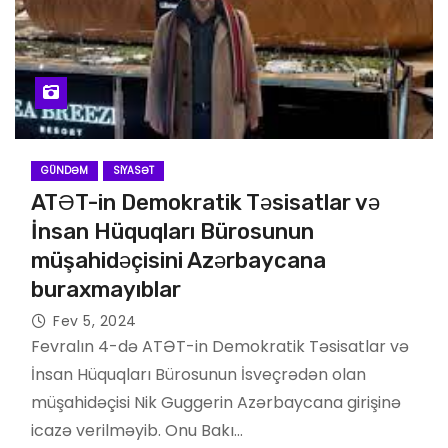
GÜNDƏM
SIYASƏT
ATƏT-in Demokratik Təsisatlar və
İnsan Hüquqları Bürosunun
müşahidəçisini Azərbaycana
buraxmayıblar
Fev 5, 2024
Fevralın 4-də ATƏT-in Demokratik Təsisatlar və
İnsan Hüquqları Bürosunun İsveçrədən olan
müşahidəçisi Nik Guggerin Azərbaycana girişinə
icazə verilməyib. Onu Bakı…