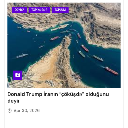
DÜNYA
TOP XƏBƏR
TOPLUM
Donald Trump İranın “çöküşdə” olduğunu
deyir
Apr 30, 2026