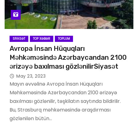
SIYASƏT
TOP XƏBƏR
TOPLUM
Avropa İnsan Hüquqları
Məhkəməsində Azərbaycandan 2100
ərizəyə baxılması gözlənilirSiyasət
May 23, 2023
Mayın əvvəlinə Avropa İnsan Hüquqları
Məhkəməsində Azərbaycandan 2100 ərizəyə
baxılması gözlənilir, təşkilatın saytında bildirilir.
Bu, Strasburq məhkəməsində araşdırması
gözlənilən bütün…