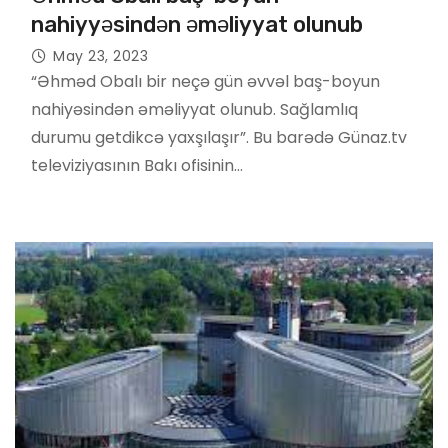
nahiyyəsindən əməliyyat olunub
May 23, 2023
“Əhməd Obalı bir neçə gün əvvəl baş-boyun
nahiyəsindən əməliyyat olunub. Sağlamlıq
durumu getdikcə yaxşılaşır”. Bu barədə Günaz.tv
televiziyasının Bakı ofisinin…