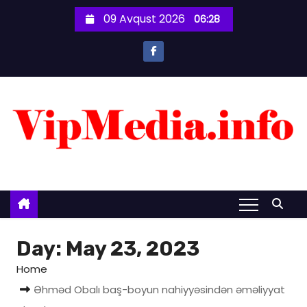
S
09 Avqust 2026
06:28
k
i
p
t
o
c
o
n
t
e
n
t
Day:
May 23, 2023
Home
Əhməd Obalı baş-boyun nahiyyəsindən əməliyyat