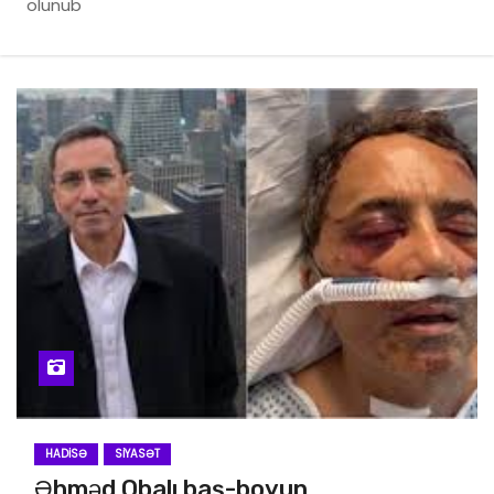
olunub
HADISƏ
SIYASƏT
Əhməd Obalı baş-boyun