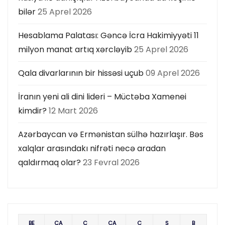
bilər
25 Aprel 2026
Hesablama Palatası: Gəncə İcra Hakimiyyəti 11
milyon manat artıq xərcləyib
25 Aprel 2026
Qala divarlarının bir hissəsi uçub
09 Aprel 2026
İranın yeni ali dini lideri – Müctəba Xamenei
kimdir?
12 Mart 2026
Azərbaycan və Ermənistan sülhə hazırlaşır. Bəs
xalqlar arasındakı nifrəti necə aradan
qaldırmaq olar?
23 Fevral 2026
BE
ÇA
Ç
CA
C
Ş
B