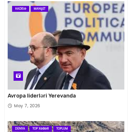
HADISƏ
MANŞET
Avropa liderləri Yerevanda
May 7, 2026
DÜNYA
TOP XƏBƏR
TOPLUM