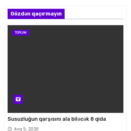
Gözdən qaçırmayın
TOPLUM
Susuzluğun qarşısını ala biləcək 8 qida
Avq 5, 2026