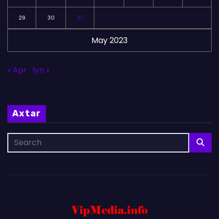
29
30
31
May 2023
« Apr
İyn »
Axtar