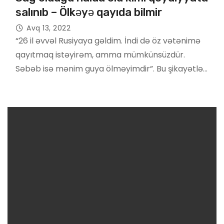
salınıb – Ölkəyə qayıda bilmir
Avq 13, 2022
“26 il əvvəl Rusiyaya gəldim. İndi də öz vətənimə
qayıtmaq istəyirəm, amma mümkünsüzdür.
Səbəb isə mənim guya ölməyimdir”. Bu şikayətlə…