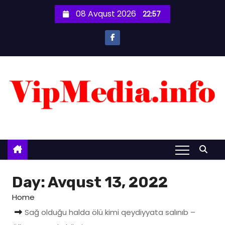
S
08 Avqust 2026
22:57
k
i
p
t
o
c
o
n
t
e
n
t
Day:
Avqust 13, 2022
Home
Sağ olduğu halda ölü kimi qeydiyyata salınıb –