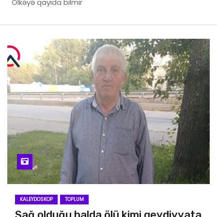
Ölkəyə qayıda bilmir
KALEYDOSKOP
TOPLUM
Sağ olduğu halda ölü kimi qeydiyyata