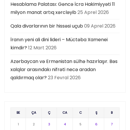
Hesablama Palatası: Gəncə İcra Hakimiyyəti 11
milyon manat artıq xərcləyib
25 Aprel 2026
Qala divarlarının bir hissəsi uçub
09 Aprel 2026
İranın yeni ali dini lideri – Müctəba Xamenei
kimdir?
12 Mart 2026
Azərbaycan və Ermənistan sülhə hazırlaşır. Bəs
xalqlar arasındakı nifrəti necə aradan
qaldırmaq olar?
23 Fevral 2026
BE
ÇA
Ç
CA
C
Ş
B
1
2
3
4
5
6
7