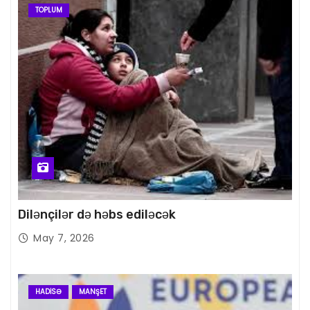
TOPLUM
Dilənçilər də həbs ediləcək
May 7, 2026
HADISƏ
MANŞET