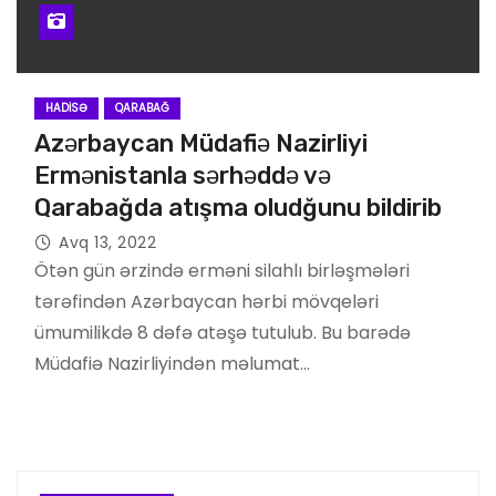
HADISƏ
QARABAĞ
Azərbaycan Müdafiə Nazirliyi
Ermənistanla sərhəddə və
Qarabağda atışma oludğunu bildirib
Avq 13, 2022
Ötən gün ərzində erməni silahlı birləşmələri
tərəfindən Azərbaycan hərbi mövqeləri
ümumilikdə 8 dəfə atəşə tutulub. Bu barədə
Müdafiə Nazirliyindən məlumat…