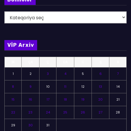
B
ö
l
m
VİP Arxiv
ə
l
BE
ÇA
Ç
CA
C
Ş
B
ə
r
1
2
3
4
5
6
7
8
9
10
11
12
13
14
15
16
17
18
19
20
21
22
23
24
25
26
27
28
29
30
31