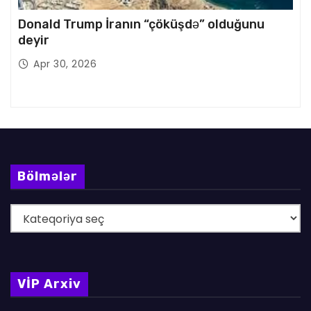
Donald Trump İranın “çöküşdə” olduğunu
deyir
Apr 30, 2026
Bölmələr
B
ö
l
m
VİP Arxiv
ə
l