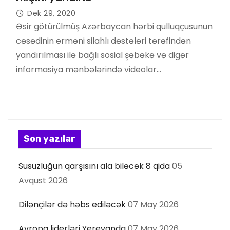
Dek 29, 2020
Əsir götürülmüş Azərbaycan hərbi qulluqçusunun
cəsədinin erməni silahlı dəstələri tərəfindən
yandırılması ilə bağlı sosial şəbəkə və digər
informasiya mənbələrində videolar…
Son yazılar
Susuzluğun qarşısını ala biləcək 8 qida
05
Avqust 2026
Dilənçilər də həbs ediləcək
07 May 2026
Avropa liderləri Yerevanda
07 May 2026