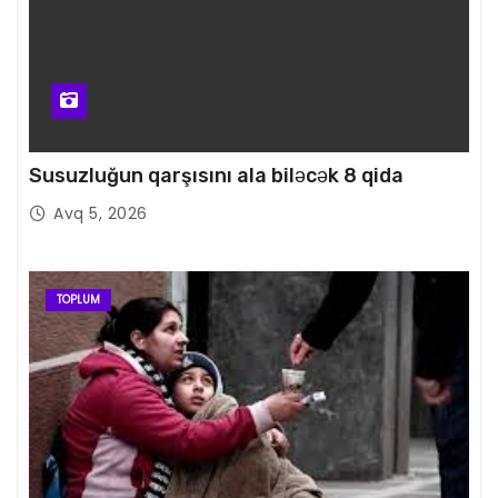
Susuzluğun qarşısını ala biləcək 8 qida
Avq 5, 2026
TOPLUM