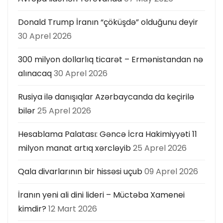
Donald Trump İranın “çöküşdə” olduğunu deyir
30 Aprel 2026
300 milyon dollarlıq ticarət – Ermənistandan nə
alınacaq
30 Aprel 2026
Rusiya ilə danışıqlar Azərbaycanda da keçirilə
bilər
25 Aprel 2026
Hesablama Palatası: Gəncə İcra Hakimiyyəti 11
milyon manat artıq xərcləyib
25 Aprel 2026
Qala divarlarının bir hissəsi uçub
09 Aprel 2026
İranın yeni ali dini lideri – Müctəba Xamenei
kimdir?
12 Mart 2026