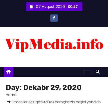
S
07 Avqust 2026
00:47
k
i
p
t
o
c
o
n
t
e
n
t
Day:
Dekabr 29, 2020
Home
Ermənilər əsir götürdüyü hərbçimizin nəşini yandırıb