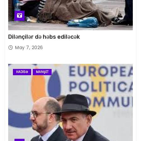
Dilənçilər də həbs ediləcək
May 7, 2026
HADISƏ
MANŞET