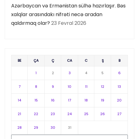
Azərbaycan və Ermənistan sülhə hazırlaşır. Bəs
xalqlar arasındakı nifrəti necə aradan
qaldırmaq olar?
23 Fevral 2026
BE
ÇA
Ç
CA
C
Ş
B
1
2
3
4
5
6
7
8
9
10
11
12
13
14
15
16
17
18
19
20
21
22
23
24
25
26
27
28
29
30
31