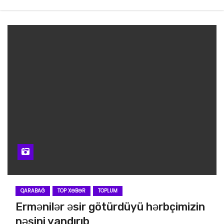
QARABAĞ
TOP XƏBƏR
TOPLUM
Ermənilər əsir götürdüyü hərbçimizin
nəşini yandırıb