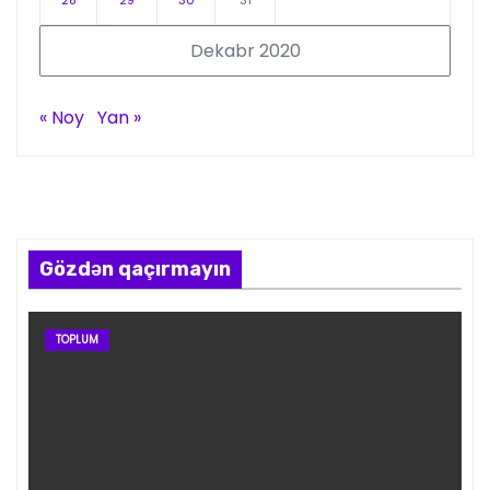
Dekabr 2020
« Noy
Yan »
Gözdən qaçırmayın
TOPLUM