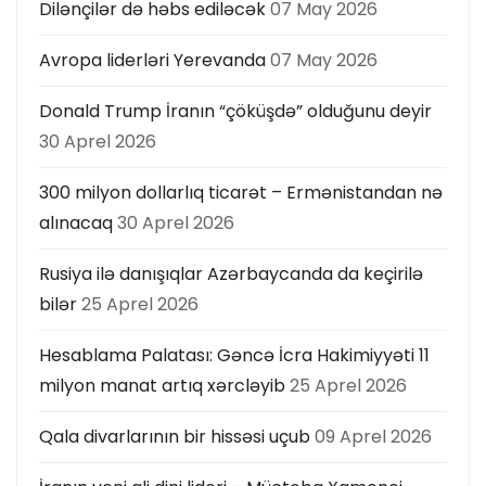
Dilənçilər də həbs ediləcək
07 May 2026
Avropa liderləri Yerevanda
07 May 2026
Donald Trump İranın “çöküşdə” olduğunu deyir
30 Aprel 2026
300 milyon dollarlıq ticarət – Ermənistandan nə
alınacaq
30 Aprel 2026
Rusiya ilə danışıqlar Azərbaycanda da keçirilə
bilər
25 Aprel 2026
Hesablama Palatası: Gəncə İcra Hakimiyyəti 11
milyon manat artıq xərcləyib
25 Aprel 2026
Qala divarlarının bir hissəsi uçub
09 Aprel 2026