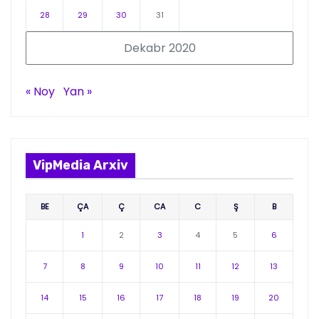
28
29
30
31
Dekabr 2020
« Noy
Yan »
VipMedia Arxiv
BE
ÇA
Ç
CA
C
Ş
B
1
2
3
4
5
6
7
8
9
10
11
12
13
14
15
16
17
18
19
20