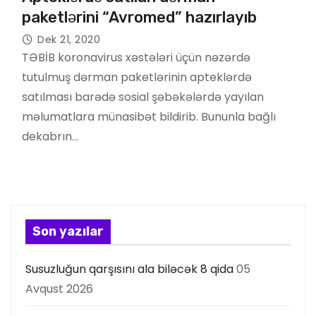
paketlərini “Avromed” hazırlayıb
Dek 21, 2020
TƏBİB koronavirus xəstələri üçün nəzərdə
tutulmuş dərman paketlərinin apteklərdə
satılması barədə sosial şəbəkələrdə yayılan
məlumatlara münasibət bildirib. Bununla bağlı
dekabrın…
Son yazılar
Susuzluğun qarşısını ala biləcək 8 qida
05
Avqust 2026