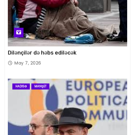
Dilənçilər də həbs ediləcək
May 7, 2026
HADISƏ
MANŞET