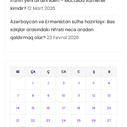
İranın yeni ali dini lideri – Müctəba Xamenei
kimdir?
12 Mart 2026
Azərbaycan və Ermənistan sülhə hazırlaşır. Bəs
xalqlar arasındakı nifrəti necə aradan
qaldırmaq olar?
23 Fevral 2026
BE
ÇA
Ç
CA
C
Ş
B
1
2
3
4
5
6
7
8
9
10
11
12
13
14
15
16
17
18
19
20
21
22
23
24
25
26
27