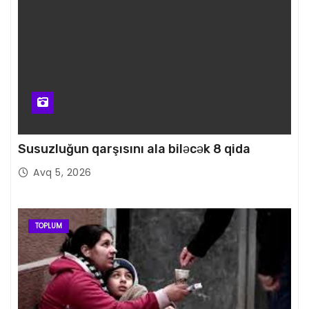
Susuzluğun qarşısını ala biləcək 8 qida
Avq 5, 2026
TOPLUM