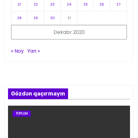
21
22
23
24
25
26
27
28
29
30
31
Dekabr 2020
« Noy
Yan »
Gözdən qaçırmayın
TOPLUM