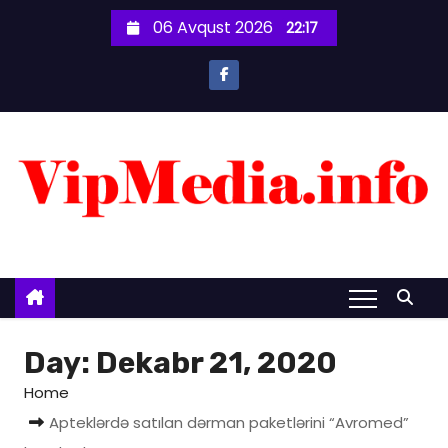
S
06 Avqust 2026
22:17
k
i
p
t
o
c
o
n
t
e
n
t
Day:
Dekabr 21, 2020
Home
Apteklərdə satılan dərman paketlərini “Avromed”