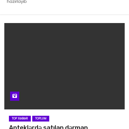
hazırlayıb
TOP XƏBƏR
TOPLUM
Apteklərdə satılan dərman