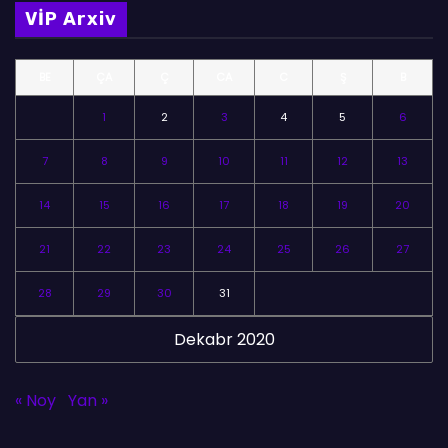
m
VİP Arxiv
ə
l
BE
ÇA
Ç
CA
C
Ş
B
ə
r
1
2
3
4
5
6
7
8
9
10
11
12
13
14
15
16
17
18
19
20
21
22
23
24
25
26
27
28
29
30
31
Dekabr 2020
« Noy
Yan »