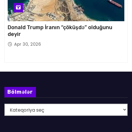
Donald Trump İranın “çöküşdə” olduğunu
deyir
Apr 30, 2026
Bölmələr
B
ö
l