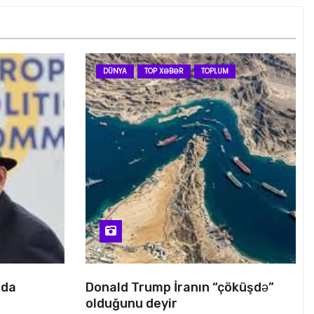
DÜNYA
TOP XƏBƏR
TOPLUM
nda
Donald Trump İranın “çöküşdə”
olduğunu deyir