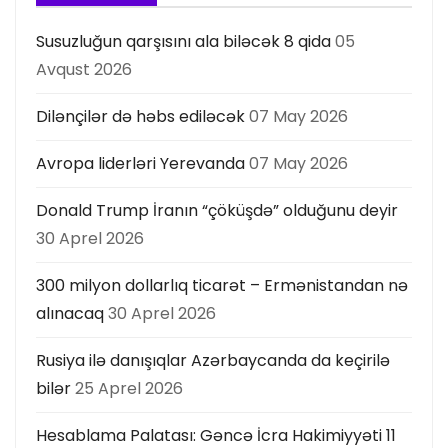
Susuzluğun qarşısını ala biləcək 8 qida
05
Avqust 2026
Dilənçilər də həbs ediləcək
07 May 2026
Avropa liderləri Yerevanda
07 May 2026
Donald Trump İranın “çöküşdə” olduğunu deyir
30 Aprel 2026
300 milyon dollarlıq ticarət – Ermənistandan nə
alınacaq
30 Aprel 2026
Rusiya ilə danışıqlar Azərbaycanda da keçirilə
bilər
25 Aprel 2026
Hesablama Palatası: Gəncə İcra Hakimiyyəti 11