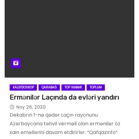
KALEYDOSKOP
QARABAĞ
TOP XƏBƏR
TOPLUM
Ermənilər Laçında da evləri yandırı
Noy 26, 2020
Dekabrın 1-nə qədər Laçın rayonunu
Azərbaycana təhvil verməli olan ermənilər öz
xain əməllərini davam etdirirlər. “Qafqazinfo”