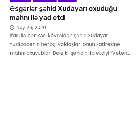
Əsgərlər şəhid Xudayarı oxuduğu
mahnı ilə yad etdi
Noy 26, 2020
İfası ilə hər kəsi kövrəldən şəhid Xudayar
Yusifzadənin hərbçi yoldaşları onun xatirəsinə
mahnı oxuyublar. Belə ki, şəhidin ifa etdiyi “Vətən…