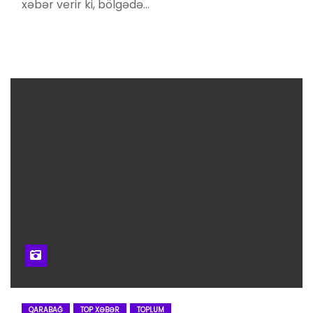
xəbər verir ki, bölgədə…
QARABAĞ
TOP XƏBƏR
TOPLUM