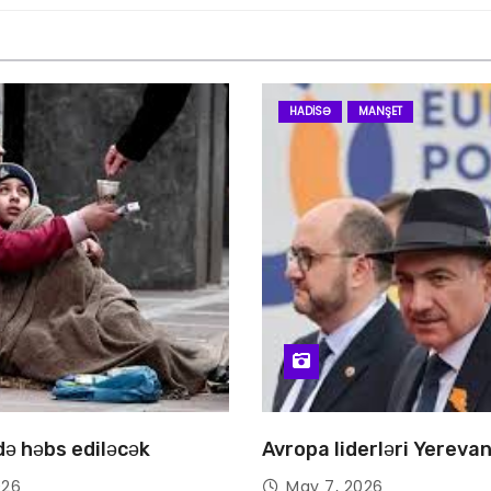
HADISƏ
MANŞET
 də həbs ediləcək
Avropa liderləri Yereva
026
May 7, 2026