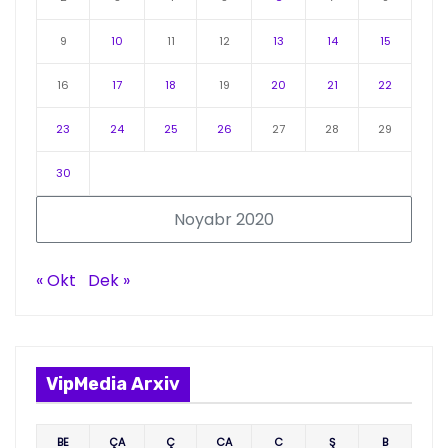
9
10
11
12
13
14
15
16
17
18
19
20
21
22
23
24
25
26
27
28
29
30
Noyabr 2020
« Okt
Dek »
VipMedia Arxiv
BE
ÇA
Ç
CA
C
Ş
B