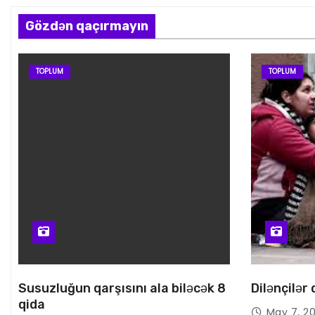
Gözdən qaçırmayın
TOPLUM
TOPLUM
Susuzluğun qarşısını ala biləcək 8
Dilənçilər
qida
May 7, 2