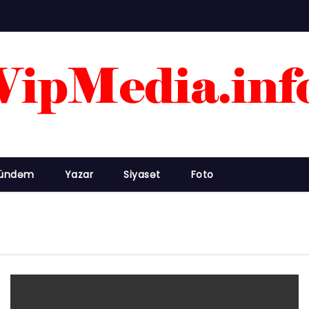
ündəm
Yazar
Siyasət
Foto