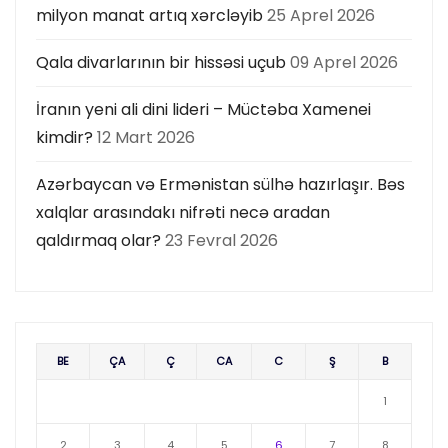
milyon manat artıq xərcləyib
25 Aprel 2026
Qala divarlarının bir hissəsi uçub
09 Aprel 2026
İranın yeni ali dini lideri – Müctəba Xamenei
kimdir?
12 Mart 2026
Azərbaycan və Ermənistan sülhə hazırlaşır. Bəs
xalqlar arasındakı nifrəti necə aradan
qaldırmaq olar?
23 Fevral 2026
BE
ÇA
Ç
CA
C
Ş
B
1
2
3
4
5
6
7
8