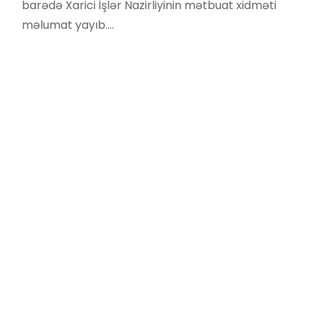
barədə Xarici İşlər Nazirliyinin mətbuat xidməti
məlumat yayıb.…