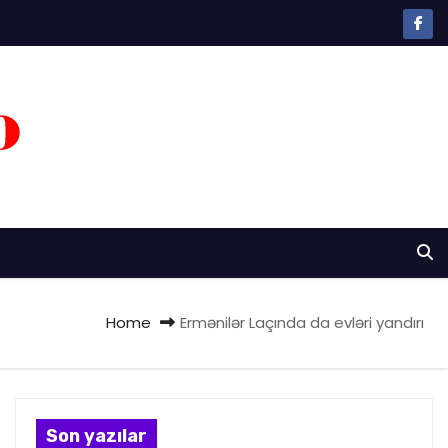
Home
Ermənilər Laçında da evləri yandırı
Son yazılar