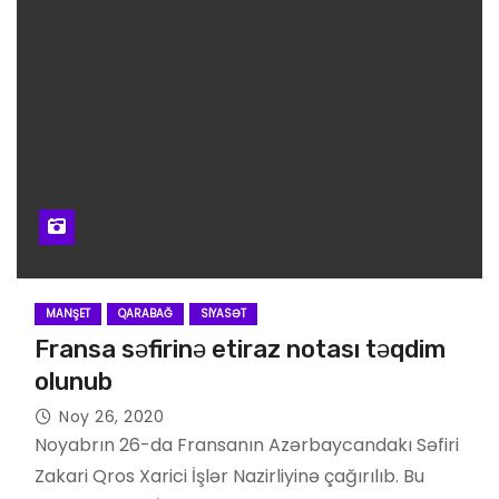
MANŞET
QARABAĞ
SIYASƏT
Fransa səfirinə etiraz notası təqdim
olunub
Noy 26, 2020
Noyabrın 26-da Fransanın Azərbaycandakı Səfiri
Zakari Qros Xarici İşlər Nazirliyinə çağırılıb. Bu