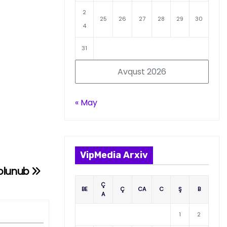
2
25
26
27
28
29
30
4
31
Avqust 2026
« May
VipMedia Arxiv
 olunub
Ç
BE
Ç
CA
C
Ş
B
A
1
2