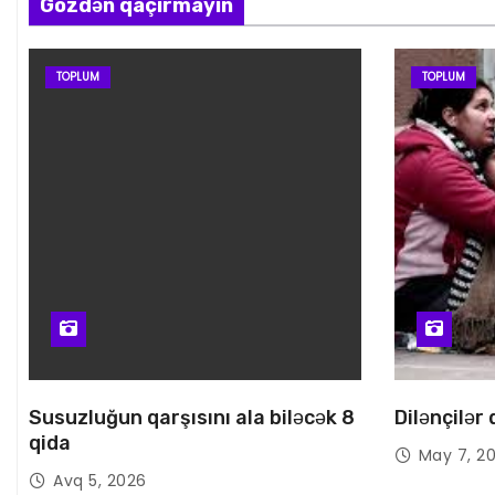
Gözdən qaçırmayın
s
ı
TOPLUM
TOPLUM
Susuzluğun qarşısını ala biləcək 8
Dilənçilər
qida
May 7, 2
Avq 5, 2026