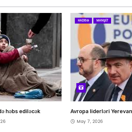
HADISƏ
MANŞET
 də həbs ediləcək
Avropa liderləri Yereva
026
May 7, 2026