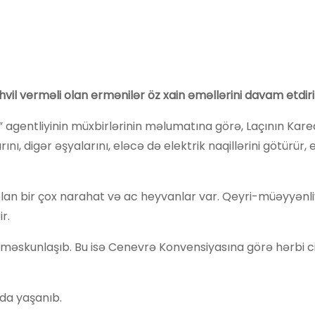
l verməli olan ermənilər öz xain əməllərini davam etdirir
m” agentliyinin müxbirlərinin məlumatına görə, Laçının Kar
ını, digər əşyalarını, eləcə də elektrik naqillərini götürür, 
ı olan bir çox narahat və ac heyvanlar var. Qeyri-müəyyənl
r.
 məskunlaşıb. Bu isə Cenevrə Konvensiyasına görə hərbi c
 da yaşanıb.