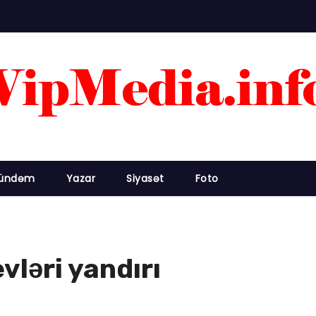
ündəm
Yazar
Siyasət
Foto
vləri yandırı