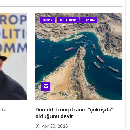
DÜNYA
TOP XƏBƏR
TOPLUM
nda
Donald Trump İranın “çöküşdə”
olduğunu deyir
Apr 30, 2026