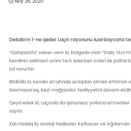
Noy 26, 2020
Dekabrın 1-nə qədər Laçın rayonunu Azərbaycana təhvi
“Qafqazinfo” xəbər verir ki, bölgədə olan “Daily Stor
kəndinin sakinləri oranı tərk edərkən özləri ilə paltarlar
od vururlar.
Bildirilib ki, kəndin ətrafında aclıqdan ölmək ehtimal
baxmayaraq, bəzi mağazalar fəaliyyətini davam etdiri
Qeyd edək ki, Laçında da qanunsuz yollarla ermənilər
sayılır.
Xatırladaq ki, analoji hadisələr Kəlbəcər və Ağdamda