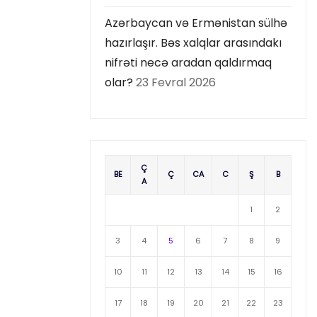
Azərbaycan və Ermənistan sülhə
hazırlaşır. Bəs xalqlar arasındakı
nifrəti necə aradan qaldırmaq
olar?
23 Fevral 2026
Ç
BE
Ç
CA
C
Ş
B
A
1
2
3
4
5
6
7
8
9
10
11
12
13
14
15
16
17
18
19
20
21
22
23