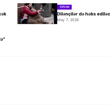
TOPLUM
cək
Dilənçilər də həbs edilə
May 7, 2026
də”