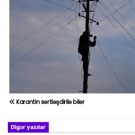
Karantin sərtləşdirilə bilər
Y
a
z
Digər yazılar