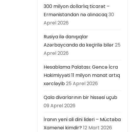
300 milyon dollarlıq ticarət –
Ermənistandan nə alınacaq
30
Aprel 2026
Rusiya ilə danışıqlar
Azərbaycanda da keçirilə bilər
25
Aprel 2026
Hesablama Palatası: Gəncə İcra
Hakimiyyəti 11 milyon manat artıq
xərcləyib
25 Aprel 2026
Qala divarlarının bir hissəsi uçub
09 Aprel 2026
İranın yeni ali dini lideri – Müctəba
Xamenei kimdir?
12 Mart 2026