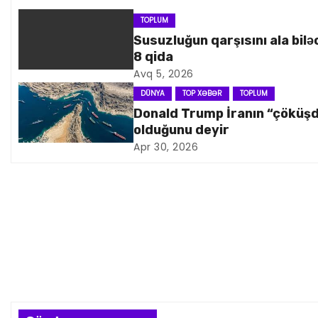
ı
TOPLUM
Susuzluğun qarşısını ala bilə
n
8 qida
a
Avq 5, 2026
DÜNYA
TOP XƏBƏR
TOPLUM
v
Donald Trump İranın “çöküş
olduğunu deyir
i
Apr 30, 2026
q
a
s
i
y
a