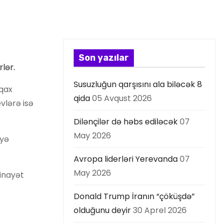
Son yazılar
lər.
Susuzluğun qarşısını ala biləcək 8
eqax
qida
05 Avqust 2026
evlərə isə
Dilənçilər də həbs ediləcək
07
May 2026
iyə
Avropa liderləri Yerevanda
07
May 2026
inayət
Donald Trump İranın “çöküşdə”
olduğunu deyir
30 Aprel 2026