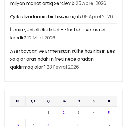
milyon manat artıq xərcləyib
25 Aprel 2026
Qala divarlarının bir hissəsi uçub
09 Aprel 2026
İranın yeni ali dini lideri – Müctəba Xamenei
kimdir?
12 Mart 2026
Azərbaycan və Ermənistan sülhə hazırlaşır. Bəs
xalqlar arasındakı nifrəti necə aradan
qaldırmaq olar?
23 Fevral 2026
BE
ÇA
Ç
CA
C
Ş
B
1
2
3
4
5
6
7
8
9
10
11
12