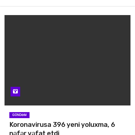
GÜNDƏM
Koronavirusa 396 yeni yoluxma, 6
nəfər vəfat etdi