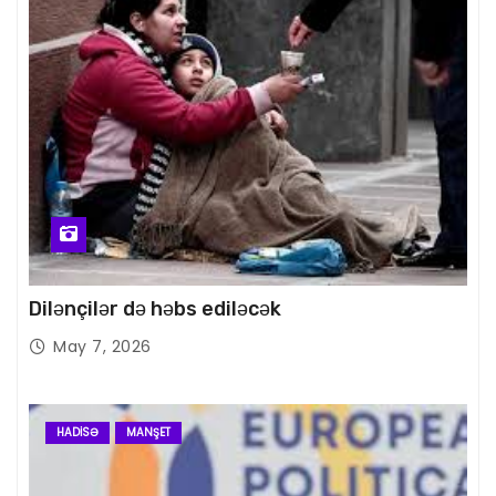
Dilənçilər də həbs ediləcək
May 7, 2026
HADISƏ
MANŞET