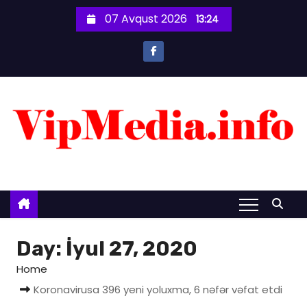
S
07 Avqust 2026
13:24
k
i
p
t
o
c
o
n
t
e
n
t
Day:
İyul 27, 2020
Home
Koronavirusa 396 yeni yoluxma, 6 nəfər vəfat etdi