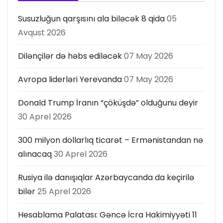
Susuzluğun qarşısını ala biləcək 8 qida
05
Avqust 2026
Dilənçilər də həbs ediləcək
07 May 2026
Avropa liderləri Yerevanda
07 May 2026
Donald Trump İranın “çöküşdə” olduğunu deyir
30 Aprel 2026
300 milyon dollarlıq ticarət – Ermənistandan nə
alınacaq
30 Aprel 2026
Rusiya ilə danışıqlar Azərbaycanda da keçirilə
bilər
25 Aprel 2026
Hesablama Palatası: Gəncə İcra Hakimiyyəti 11