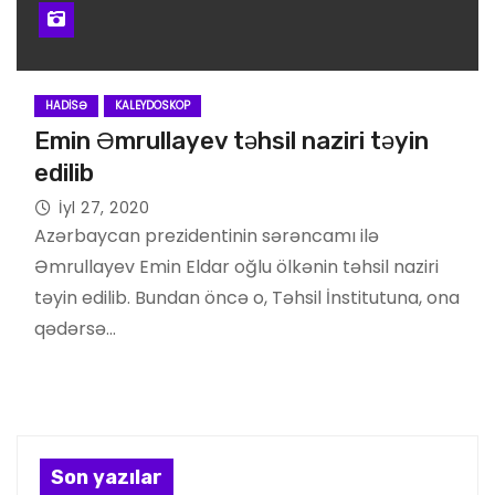
HADISƏ
KALEYDOSKOP
Emin Əmrullayev təhsil naziri təyin
edilib
İyl 27, 2020
Azərbaycan prezidentinin sərəncamı ilə
Əmrullayev Emin Eldar oğlu ölkənin təhsil naziri
təyin edilib. Bundan öncə o, Təhsil İnstitutuna, ona
qədərsə…
Son yazılar