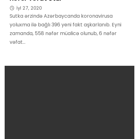
İyl 27, 2020
Sutka ərzində Azərbaycanda koronavirusa
yoluxma ilə bağlı 396 yeni fakt aşkarlanıb. Eyni
zamanda, 558 nəfər müalicə olunub, 6 nəfər
vəfat…