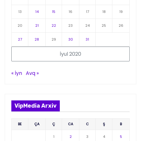
13
14
15
16
17
18
19
20
21
22
23
24
25
26
27
28
29
30
31
İyul 2020
« İyn
Avq »
VipMedia Arxiv
BE
ÇA
Ç
CA
C
Ş
B
1
2
3
4
5