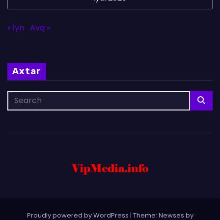
« İyn
Avq »
Axtar
Proudly powered by WordPress
|
Theme: Newses by