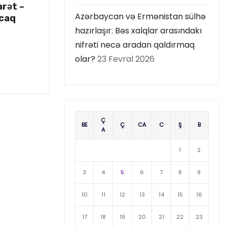
arət –
Azərbaycan və Ermənistan sülhə
acaq
hazırlaşır. Bəs xalqlar arasındakı
nifrəti necə aradan qaldırmaq
olar?
23 Fevral 2026
Ç
BE
Ç
CA
C
Ş
B
A
1
2
3
4
5
6
7
8
9
10
11
12
13
14
15
16
17
18
19
20
21
22
23