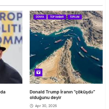
DÜNYA
TOP XƏBƏR
TOPLUM
nda
Donald Trump İranın “çöküşdə”
olduğunu deyir
Apr 30, 2026