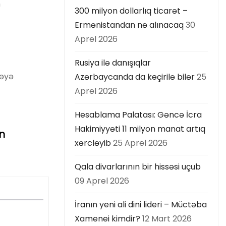
n
300 milyon dollarlıq ticarət –
Ermənistandan nə alınacaq
30
Aprel 2026
Rusiya ilə danışıqlar
bəyə
Azərbaycanda da keçirilə bilər
25
Aprel 2026
Hesablama Palatası: Gəncə İcra
Hakimiyyəti 11 milyon manat artıq
ən
xərcləyib
25 Aprel 2026
Qala divarlarının bir hissəsi uçub
09 Aprel 2026
İranın yeni ali dini lideri – Müctəba
Xamenei kimdir?
12 Mart 2026