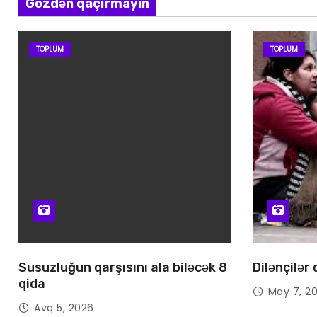
Gözdən qaçırmayın
TOPLUM
TOPLUM
Susuzluğun qarşısını ala biləcək 8
Dilənçilər
qida
May 7, 2
Avq 5, 2026