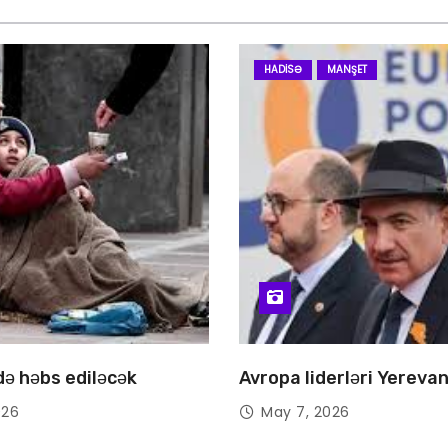
HADISƏ
MANŞET
 də həbs ediləcək
Avropa liderləri Yereva
026
May 7, 2026