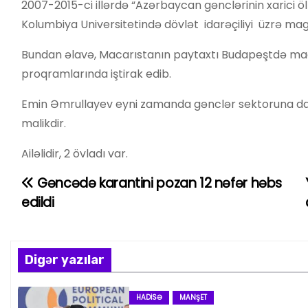
2007-2015-ci illərdə “Azərbaycan gənclərinin xarici ö
Kolumbiya Universitetində dövlət idarəçiliyi üzrə magi
Bundan əlavə, Macarıstanın paytaxtı Budapeştdə magist
proqramlarında iştirak edib.
Emin Əmrullayev eyni zamanda gənclər sektoruna dai
malikdir.
Ailəlidir, 2 övladı var.
Gəncədə karantini pozan 12 nəfər həbs
Y
edildi
a
z
Digər yazılar
ı
n
HADISƏ
MANŞET