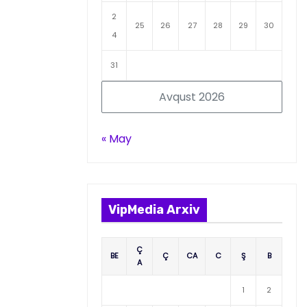
2
25
26
27
28
29
30
4
31
Avqust 2026
« May
VipMedia Arxiv
Ç
BE
Ç
CA
C
Ş
B
A
1
2