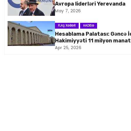
Avropa liderləri Yerevanda
a
May 7, 2026
v
FLAŞ XƏBƏR
HADISƏ
i
Hesablama Palatası: Gəncə İ
Hakimiyyəti 11 milyon manat
q
artıq xərcləyib
Apr 25, 2026
a
s
i
y
a
s