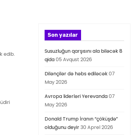
Son yazılar
Susuzluğun qarşısını ala biləcək 8
k edib.
qida
05 Avqust 2026
Dilənçilər də həbs ediləcək
07
May 2026
Avropa liderləri Yerevanda
07
üdiri
May 2026
Donald Trump İranın “çöküşdə”
olduğunu deyir
30 Aprel 2026