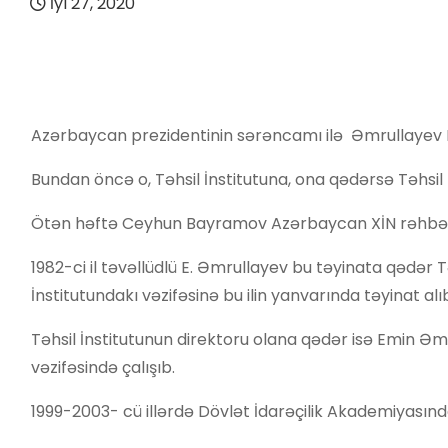
İyl 27, 2020
Azərbaycan prezidentinin sərəncamı ilə Əmrullayev Emin
Bundan öncə o, Təhsil İnstitutuna, ona qədərsə Təhsil N
Ötən həftə Ceyhun Bayramov Azərbaycan XİN rəhbəri təy
1982-ci il təvəllüdlü E. Əmrullayev bu təyinata qədər Tə
İnstitutundakı vəzifəsinə bu ilin yanvarında təyinat alı
Təhsil İnstitutunun direktoru olana qədər isə Emin Əmru
vəzifəsində çalışıb.
1999-2003- cü illərdə Dövlət İdarəçilik Akademiyasında d