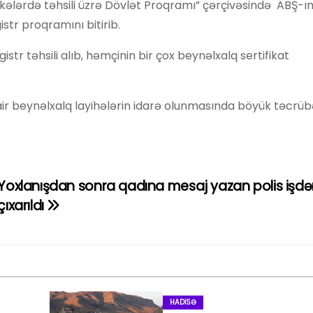
lkələrdə təhsili üzrə Dövlət Proqramı” çərçivəsində ABŞ-ı
str proqramını bitirib.
r təhsili alıb, həmçinin bir çox beynəlxalq sertifikat
r beynəlxalq layihələrin idarə olunmasında böyük təcrü
Yoxlanışdan sonra qadına mesaj yazan polis işd
çıxarıldı
HADISƏ