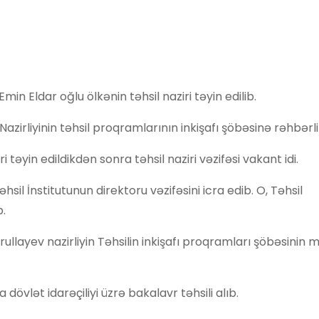
 Eldar oğlu ölkənin təhsil naziri təyin edilib.
azirliyinin təhsil proqramlarının inkişafı şöbəsinə rəhbərli
in edildikdən sonra təhsil naziri vəzifəsi vakant idi.
hsil İnstitutunun direktoru vəzifəsini icra edib. O, Təhsil
b.
llayev nazirliyin Təhsilin inkişafı proqramları şöbəsinin m
övlət idarəçiliyi üzrə bakalavr təhsili alıb.