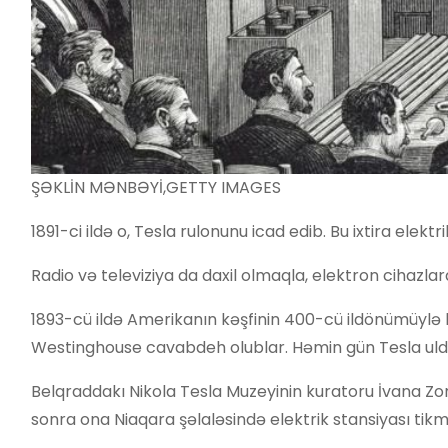
ŞƏKLİN MƏNBƏYİ,
GETTY IMAGES
1891-ci ildə o, Tesla rulonunu icad edib. Bu ixtira elekt
Radio və televiziya da daxil olmaqla, elektron cihazlar
1893-cü ildə Amerikanın kəşfinin 400-cü ildönümüylə b
Westinghouse cavabdeh olublar. Həmin gün Tesla uldu
Belqraddakı Nikola Tesla Muzeyinin kuratoru İvana Zori
sonra ona Niaqara şəlaləsində elektrik stansiyası tikmə