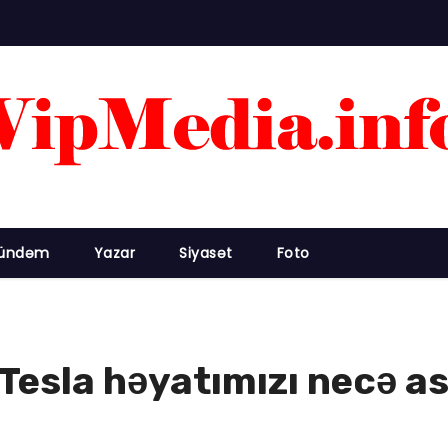
ündəm
Yazar
Siyasət
Foto
 Tesla həyatımızı necə a