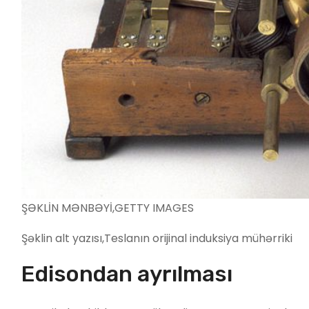
ŞƏKLİN MƏNBƏYİ,
GETTY IMAGES
Şəklin alt yazısı,
Teslanın orijinal induksiya mühərriki
Edisondan ayrılması