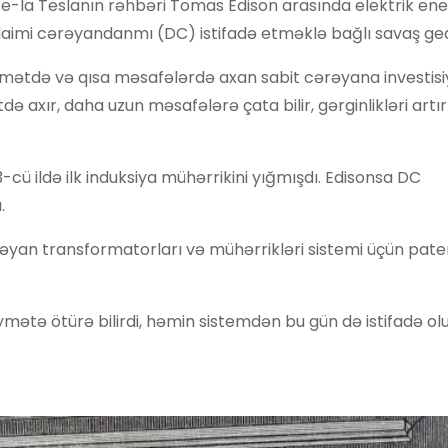
la Teslanın rəhbəri Tomas Edison arasında elektrik enerj
imi cərəyandanmı (DC) istifadə etməklə bağlı savaş gedi
tiqamətdə və qısa məsafələrdə axan sabit cərəyana investis
 axır, daha uzun məsafələrə çata bilir, gərginlikləri art
ü ildə ilk induksiya mühərrikini yığmışdı. Edisonsa DC
.
yan transformatorları və mühərrikləri sistemi üçün pate
iymətə ötürə bilirdi, həmin sistemdən bu gün də istifadə ol