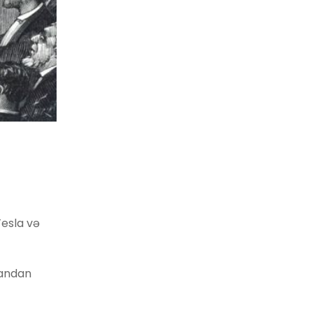
Tesla və
landan