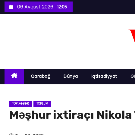
S
06 Avqust 2026
12:05
k
i
p
t
o
c
o
n
Qarabağ
Dünya
İqtisadiyyat
G
t
e
n
TOP XƏBƏR
TOPLUM
t
Məşhur ixtiraçı Nikola