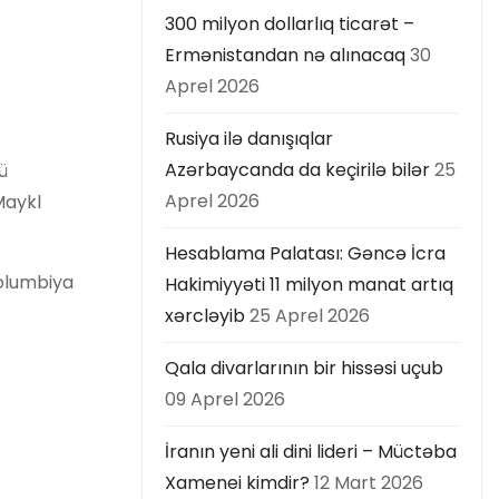
300 milyon dollarlıq ticarət –
Ermənistandan nə alınacaq
30
Aprel 2026
Rusiya ilə danışıqlar
Azərbaycanda da keçirilə bilər
25
ü
Aprel 2026
Maykl
Hesablama Palatası: Gəncə İcra
Kolumbiya
Hakimiyyəti 11 milyon manat artıq
xərcləyib
25 Aprel 2026
Qala divarlarının bir hissəsi uçub
09 Aprel 2026
İranın yeni ali dini lideri – Müctəba
Xamenei kimdir?
12 Mart 2026