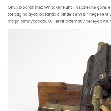
Onun bioqrafı İnez Whitaker Hunt-ın sözlərinə görə, e
torpağına ayaq basanda cibində cəmi bir neçə sent 
maşın olmayacaqdı. O, illərdir alternativ cərəyan müh