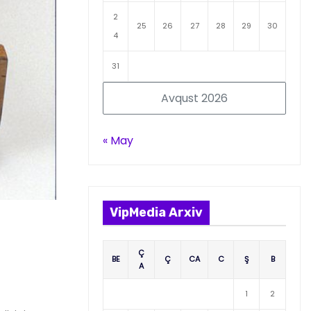
2
25
26
27
28
29
30
4
31
Avqust 2026
« May
VipMedia Arxiv
Ç
BE
Ç
CA
C
Ş
B
A
1
2