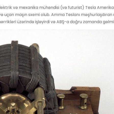
lektrik və mexanika mühəndisi (və futurist) Tesla Amerika
və uçan maşın sxemi olub. Amma Teslanı məşhurlaşdıran
ərrikləri üzərində işləyirdi və ABŞ-a doğru zamanda gəlmiş