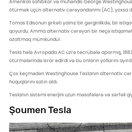
Amerikalı sahibkar və mühəndis George Westinghouse-
ötürmək üçün alternativ cərəyandanmı (AC), yoxsa da
Tomas Edisonun şirkəti yalnız bir gərginlikdə, bir is
qoyurdu. Amma alternativ cərəyan bir neçə istiqamətdə
azaltmaq mümkündür.
Tesla hələ Avropada AC üzrə təcrübələ aparmış, 1883-c
ötürmələrində israr edirdi və bu onların yollarını ayırdı
Çox keçmədən Westinghouse Teslanın alternativ cərə
hüquqlarını satın aldı.
Teslanın sistemi enerjini uzun məsafələrə və sərfəli q
Şoumen Tesla