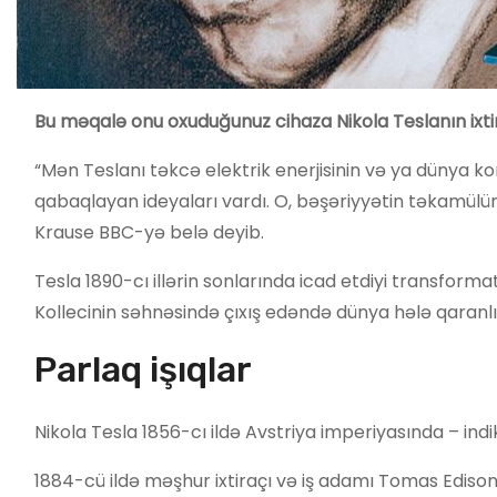
Bu məqalə onu oxuduğunuz cihaza Nikola Teslanın ixti
“Mən Teslanı təkcə elektrik enerjisinin və ya dünya 
qabaqlayan ideyaları vardı. O, bəşəriyyətin təkamülünə
Krause BBC-yə belə deyib.
Tesla 1890-cı illərin sonlarında icad etdiyi transfor
Kollecinin səhnəsində çıxış edəndə dünya hələ qaranl
Parlaq işıqlar
Nikola Tesla 1856-cı ildə Avstriya imperiyasında – ind
1884-cü ildə məşhur ixtiraçı və iş adamı Tomas Edis