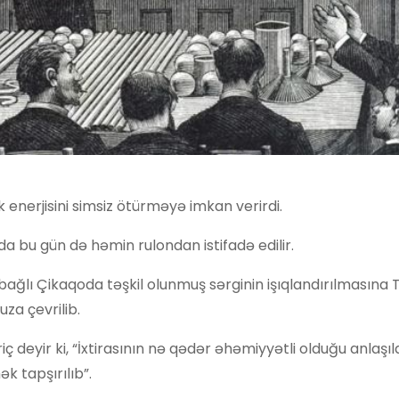
rik enerjisini simsiz ötürməyə imkan verirdi.
da bu gün də həmin rulondan istifadə edilir.
ağlı Çikaqoda təşkil olunmuş sərginin işıqlandırılmasına 
za çevrilib.
ç deyir ki, “İxtirasının nə qədər əhəmiyyətli olduğu anlaşı
k tapşırılıb”.