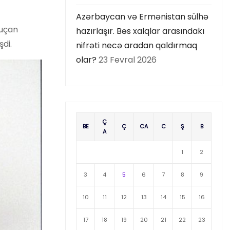
Azərbaycan və Ermənistan sülhə
 uçan
hazırlaşır. Bəs xalqlar arasındakı
di.
nifrəti necə aradan qaldırmaq
olar?
23 Fevral 2026
Ç
BE
Ç
CA
C
Ş
B
A
1
2
3
4
5
6
7
8
9
10
11
12
13
14
15
16
17
18
19
20
21
22
23