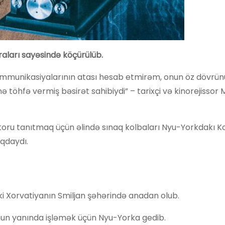
raları sayəsində köçürülüb.
kommunikasiyalarının atası hesab etmirəm, onun öz dövrün
 töhfə vermiş bəsirət sahibiydi” – tarixçi və kinorejissor 
matoru tanıtmaq üçün əlində sınaq kolbaları Nyu-Yorkdakı 
ıqdaydı.
iki Xorvatiyanın Smiljan şəhərində anadan olub.
onun yanında işləmək üçün Nyu-Yorka gedib.