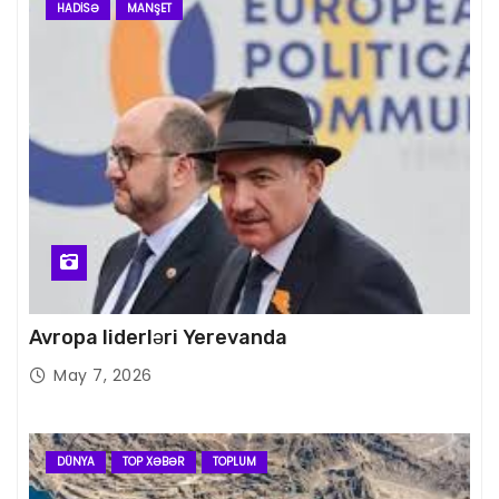
HADISƏ
MANŞET
Avropa liderləri Yerevanda
May 7, 2026
DÜNYA
TOP XƏBƏR
TOPLUM