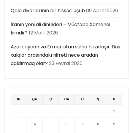
Qala divarlarının bir hissəsi uçub
09 Aprel 2026
İranın yeni ali dini lideri – Müctəba Xamenei
kimdir?
12 Mart 2026
Azərbaycan və Ermənistan sülhə hazırlaşır. Bəs
xalqlar arasındakı nifrəti necə aradan
qaldırmaq olar?
23 Fevral 2026
BE
ÇA
Ç
CA
C
Ş
B
1
2
3
4
5
6
7
8
9