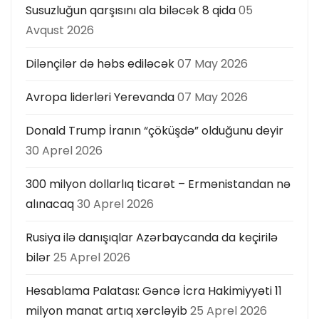
ı
Susuzluğun qarşısını ala biləcək 8 qida
05
Avqust 2026
Dilənçilər də həbs ediləcək
07 May 2026
Avropa liderləri Yerevanda
07 May 2026
Donald Trump İranın “çöküşdə” olduğunu deyir
30 Aprel 2026
300 milyon dollarlıq ticarət – Ermənistandan nə
alınacaq
30 Aprel 2026
Rusiya ilə danışıqlar Azərbaycanda da keçirilə
bilər
25 Aprel 2026
Hesablama Palatası: Gəncə İcra Hakimiyyəti 11
milyon manat artıq xərcləyib
25 Aprel 2026