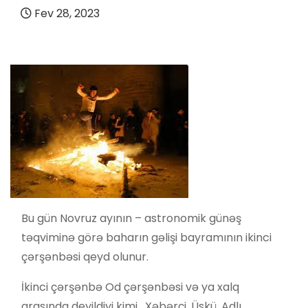
Fev 28, 2023
Bu gün Novruz ayının – astronomik günəş
təqviminə görə baharın gəlişi bayramının ikinci
çərşənbəsi qeyd olunur.
İkinci çərşənbə Od çərşənbəsi və ya xalq
arasında deyildiyi kimi, Xəbərçi, Üskü, Adlı