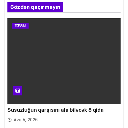
Gözdən qaçırmayın
TOPLUM
Susuzluğun qarşısını ala biləcək 8 qida
Avq 5, 2026