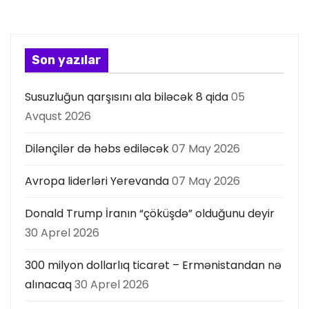
y
a
Son yazılar
s
Susuzluğun qarşısını ala biləcək 8 qida
05
ı
Avqust 2026
Dilənçilər də həbs ediləcək
07 May 2026
Avropa liderləri Yerevanda
07 May 2026
Donald Trump İranın “çöküşdə” olduğunu deyir
30 Aprel 2026
300 milyon dollarlıq ticarət – Ermənistandan nə
alınacaq
30 Aprel 2026