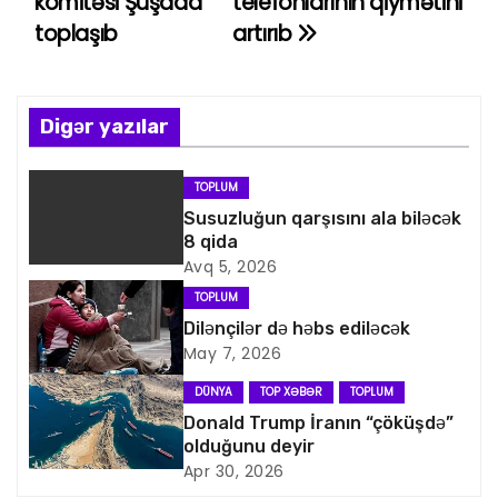
komitəsi Şuşada
telefonlarının qiymətini
a
toplaşıb
artırıb
z
ı
Digər yazılar
n
TOPLUM
a
Susuzluğun qarşısını ala biləcək
8 qida
v
Avq 5, 2026
i
TOPLUM
Dilənçilər də həbs ediləcək
q
May 7, 2026
a
DÜNYA
TOP XƏBƏR
TOPLUM
Donald Trump İranın “çöküşdə”
s
olduğunu deyir
Apr 30, 2026
i