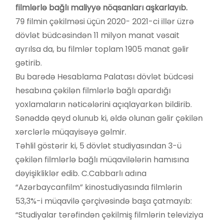
filmlərlə bağlı maliyyə nöqsanları aşkarlayıb.
79 filmin çəkilməsi üçün 2020- 2021-ci illər üzrə
dövlət büdcəsindən 11 milyon manat vəsait
ayrılsa da, bu filmlər toplam 1905 manat gəlir
gətirib.
Bu barədə Hesablama Palatası dövlət büdcəsi
hesabına çəkilən filmlərlə bağlı apardığı
yoxlamaların nəticələrini açıqlayarkən bildirib.
Sənəddə qeyd olunub ki, əldə olunan gəlir çəkilən
xərclərlə müqayisəyə gəlmir.
Təhlil göstərir ki, 5 dövlət studiyasından 3-ü
çəkilən filmlərlə bağlı müqavilələrin hamısına
dəyişikliklər edib. C.Cabbarlı adına
“Azərbaycanfilm” kinostudiyasında filmlərin
53,3%-i müqavilə çərçivəsində başa çatmayıb:
“Studiyalar tərəfindən çəkilmiş filmlərin televiziya