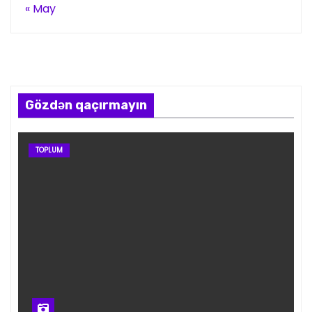
« May
Gözdən qaçırmayın
TOPLUM