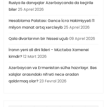
Rusiya ilə danışıqlar Azərbaycanda da keçirilə
bilər
25 Aprel 2026
Hesablama Palatası: Gəncə İcra Hakimiyyəti 11
milyon manat artıq xərcləyib
25 Aprel 2026
Qala divarlarının bir hissəsi uçub
09 Aprel 2026
İranın yeni ali dini lideri – Müctəba Xamenei
kimdir?
12 Mart 2026
Azərbaycan və Ermənistan sülhə hazırlaşır. Bəs
xalqlar arasındakı nifrəti necə aradan
qaldırmaq olar?
23 Fevral 2026