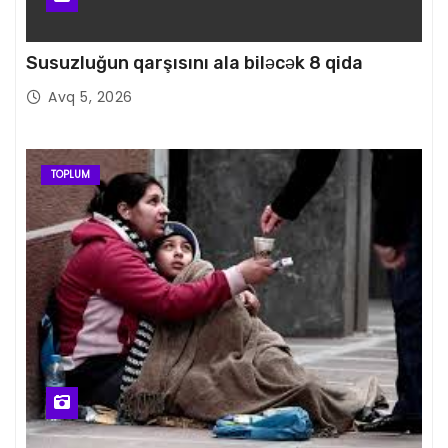
Susuzluğun qarşısını ala biləcək 8 qida
Avq 5, 2026
TOPLUM