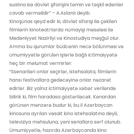
sualına isə dövlət şifarişini təmin və təşkil edənlər
cavab verməlidir” – A.Aslanlı deyib.
Kinoşünas qeyd edir ki, dövlət sifarişi ilə çəkilən
filmlərin kinoteatrlarda nümayişi məsələsi ilə
Mədəniyyət Nazirliyi və Kinostudiya məşğul olur.
Amma bu qurumlar büdcənin necə bölünməsi və
ümumiyyətlə görülən işlərlə bağlı ictimaiyyətə
heç bir məlumat vermirlər:
“Ssenariləri onlar seçirlər, istehsalata, filmlərin
hansı festivallara gedəcəyinə onlar nəzarət
edirlər. Biz yalnız ictimaiyyətə xəbər veriləndə
bilirik ki, film haradasa göstəriləcək. Kənardan
görünən mənzərə budur ki, bu il Azərbaycan
kinosuna ayrılan vəsait kino istehsalatına deyil,
televiziya məhsuluna, yəni seriallara sərf olunub.
Ümumiyyətlə, hazırda Azərbaycanda kino