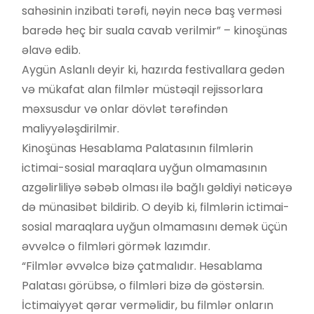
sahəsinin inzibati tərəfi, nəyin necə baş verməsi
barədə heç bir suala cavab verilmir” – kinoşünas
əlavə edib.
Aygün Aslanlı deyir ki, hazırda festivallara gedən
və mükafat alan filmlər müstəqil rejissorlara
məxsusdur və onlar dövlət tərəfindən
maliyyələşdirilmir.
Kinoşünas Hesablama Palatasının filmlərin
ictimai-sosial maraqlara uyğun olmamasının
azgəlirliliyə səbəb olması ilə bağlı gəldiyi nəticəyə
də münasibət bildirib. O deyib ki, filmlərin ictimai-
sosial maraqlara uyğun olmamasını demək üçün
əvvəlcə o filmləri görmək lazımdır.
“Filmlər əvvəlcə bizə çatmalıdır. Hesablama
Palatası görübsə, o filmləri bizə də göstərsin.
İctimaiyyət qərar verməlidir, bu filmlər onların