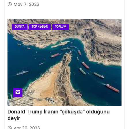
May 7, 2026
DÜNYA
TOP XƏBƏR
TOPLUM
Donald Trump İranın “çöküşdə” olduğunu
deyir
Apr 30, 2026