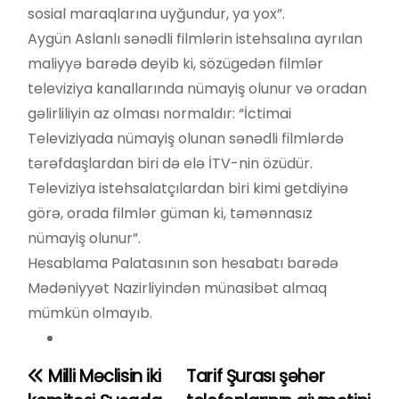
sosial maraqlarına uyğundur, ya yox”.
Aygün Aslanlı sənədli filmlərin istehsalına ayrılan
maliyyə barədə deyib ki, sözügedən filmlər
televiziya kanallarında nümayiş olunur və oradan
gəlirliliyin az olması normaldır: “İctimai
Televiziyada nümayiş olunan sənədli filmlərdə
tərəfdaşlardan biri də elə İTV-nin özüdür.
Televiziya istehsalatçılardan biri kimi getdiyinə
görə, orada filmlər güman ki, təmənnasız
nümayiş olunur”.
Hesablama Palatasının son hesabatı barədə
Mədəniyyət Nazirliyindən münasibət almaq
mümkün olmayıb.
Milli Məclisin iki
Tarif Şurası şəhər
Y