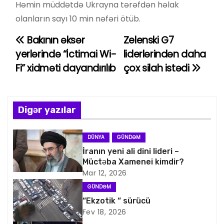
Həmin müddətdə Ukrayna tərəfdən həlak
olanların sayı 10 min nəfəri ötüb.
Bakının əksər
Zelenski G7
Y
yerlərində “İctimai Wi-
liderlərindən daha
a
Fi” xidməti dayandırılıb
çox silah istədi
z
ı
Digər yazılar
n
DÜNYA
GÜNDƏM
a
İranın yeni ali dini lideri –
Müctəba Xamenei kimdir?
v
Mar 12, 2026
i
GÜNDƏM
“Ekzotik “ sürücü
q
Fev 18, 2026