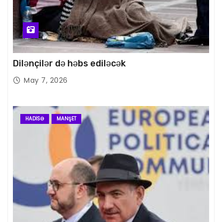
Dilənçilər də həbs ediləcək
May 7, 2026
HADISƏ
MANŞET