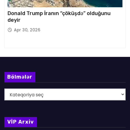
Donald Trump İranın “çöküşdə” olduğunu
deyir
Apr 30, 2026
Bölmələr
B
ö
l
m
VİP Arxiv
ə