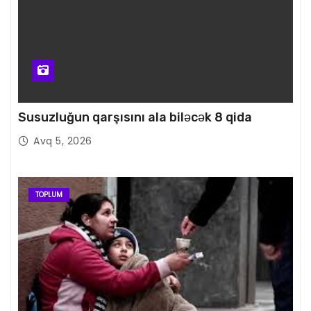
Susuzluğun qarşısını ala biləcək 8 qida
Avq 5, 2026
TOPLUM