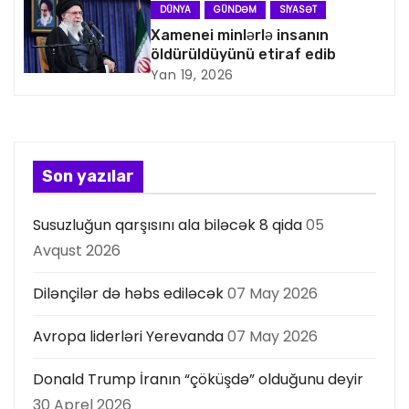
a
DÜNYA
GÜNDƏM
SIYASƏT
Xamenei minlərlə insanın
s
öldürüldüyünü etiraf edib
Yan 19, 2026
i
y
a
Son yazılar
s
Susuzluğun qarşısını ala biləcək 8 qida
05
ı
Avqust 2026
Dilənçilər də həbs ediləcək
07 May 2026
Avropa liderləri Yerevanda
07 May 2026
Donald Trump İranın “çöküşdə” olduğunu deyir
30 Aprel 2026