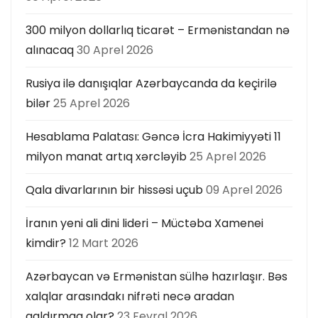
300 milyon dollarlıq ticarət – Ermənistandan nə
alınacaq
30 Aprel 2026
Rusiya ilə danışıqlar Azərbaycanda da keçirilə
bilər
25 Aprel 2026
Hesablama Palatası: Gəncə İcra Hakimiyyəti 11
milyon manat artıq xərcləyib
25 Aprel 2026
Qala divarlarının bir hissəsi uçub
09 Aprel 2026
İranın yeni ali dini lideri – Müctəba Xamenei
kimdir?
12 Mart 2026
Azərbaycan və Ermənistan sülhə hazırlaşır. Bəs
xalqlar arasındakı nifrəti necə aradan
qaldırmaq olar?
23 Fevral 2026