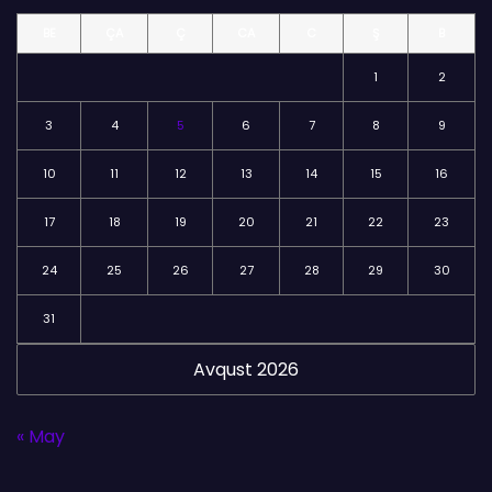
l
BE
ÇA
Ç
CA
C
Ş
B
ə
r
1
2
3
4
5
6
7
8
9
10
11
12
13
14
15
16
17
18
19
20
21
22
23
24
25
26
27
28
29
30
31
Avqust 2026
« May