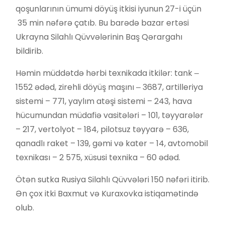
qoşunlarının ümumi döyüş itkisi iyunun 27-i üçün
35 min nəfərə çatıb. Bu barədə bazar ertəsi
Ukrayna Silahlı Qüvvələrinin Baş Qərargahı
bildirib.
Həmin müddətdə hərbi texnikada itkilər: tank ‒
1552 ədəd, zirehli döyüş maşını ‒ 3687, artilleriya
sistemi – 771, yaylım atəşi sistemi – 243, hava
hücumundan müdafiə vasitələri – 101, təyyarələr
– 217, vertolyot – 184, pilotsuz təyyarə – 636,
qanadlı raket – 139, gəmi və kater – 14, avtomobil
texnikası – 2 575, xüsusi texnika – 60 ədəd.
Ötən sutka Rusiya Silahlı Qüvvələri 150 nəfəri itirib.
Ən çox itki Baxmut və Kuraxovka istiqamətində
olub.