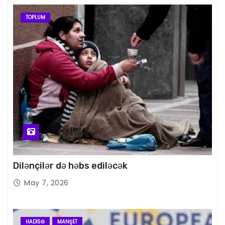
TOPLUM
Dilənçilər də həbs ediləcək
May 7, 2026
HADISƏ
MANŞET