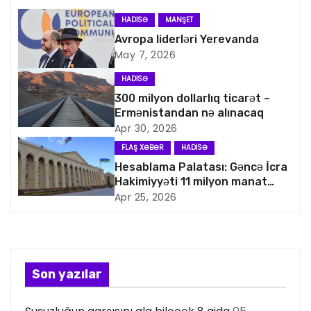
a
HADISƏ
MANŞET
v
Avropa liderləri Yerevanda
May 7, 2026
i
HADISƏ
q
300 milyon dollarlıq ticarət –
Ermənistandan nə alınacaq
a
Apr 30, 2026
FLAŞ XƏBƏR
HADISƏ
s
Hesablama Palatası: Gəncə İcra
Hakimiyyəti 11 milyon manat
i
artıq xərcləyib
Apr 25, 2026
y
a
s
Son yazılar
ı