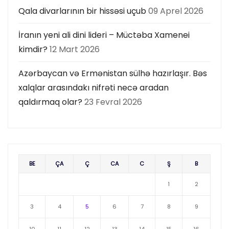
Qala divarlarının bir hissəsi uçub
09 Aprel 2026
İranın yeni ali dini lideri – Müctəba Xamenei
kimdir?
12 Mart 2026
Azərbaycan və Ermənistan sülhə hazırlaşır. Bəs
xalqlar arasındakı nifrəti necə aradan
qaldırmaq olar?
23 Fevral 2026
BE
ÇA
Ç
CA
C
Ş
B
1
2
3
4
5
6
7
8
9
10
11
12
13
14
15
16