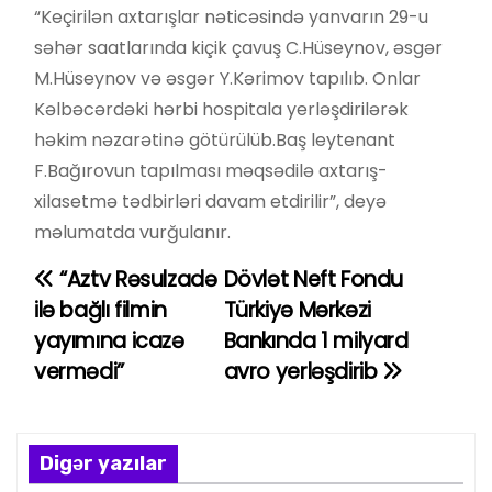
“Keçirilən axtarışlar nəticəsində yanvarın 29-u
səhər saatlarında kiçik çavuş C.Hüseynov, əsgər
M.Hüseynov və əsgər Y.Kərimov tapılıb. Onlar
Kəlbəcərdəki hərbi hospitala yerləşdirilərək
həkim nəzarətinə götürülüb.Baş leytenant
F.Bağırovun tapılması məqsədilə axtarış-
xilasetmə tədbirləri davam etdirilir”, deyə
məlumatda vurğulanır.
“Aztv Rəsulzadə
Dövlət Neft Fondu
Y
ilə bağlı filmin
Türkiyə Mərkəzi
a
yayımına icazə
Bankında 1 milyard
vermədi”
avro yerləşdirib
z
ı
n
Digər yazılar