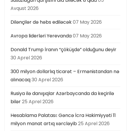
Susuzluğun qarşısını ala biləcək 8 qida
05
Avqust 2026
Dilənçilər də həbs ediləcək
07 May 2026
Avropa liderləri Yerevanda
07 May 2026
Donald Trump İranın “çöküşdə” olduğunu deyir
30 Aprel 2026
300 milyon dollarlıq ticarət – Ermənistandan nə
alınacaq
30 Aprel 2026
Rusiya ilə danışıqlar Azərbaycanda da keçirilə
bilər
25 Aprel 2026
Hesablama Palatası: Gəncə İcra Hakimiyyəti 11
milyon manat artıq xərcləyib
25 Aprel 2026