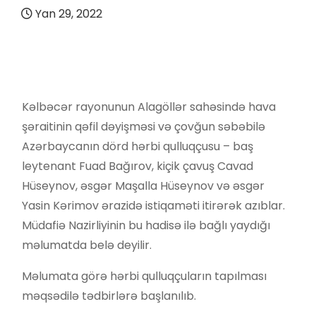
Yan 29, 2022
Kəlbəcər rayonunun Alagöllər sahəsində hava
şəraitinin qəfil dəyişməsi və çovğun səbəbilə
Azərbaycanın dörd hərbi qulluqçusu – baş
leytenant Fuad Bağırov, kiçik çavuş Cavad
Hüseynov, əsgər Maşalla Hüseynov və əsgər
Yasin Kərimov ərazidə istiqaməti itirərək azıblar.
Müdafiə Nazirliyinin bu hadisə ilə bağlı yaydığı
məlumatda belə deyilir.
Məlumata görə hərbi qulluqçuların tapılması
məqsədilə tədbirlərə başlanılıb.