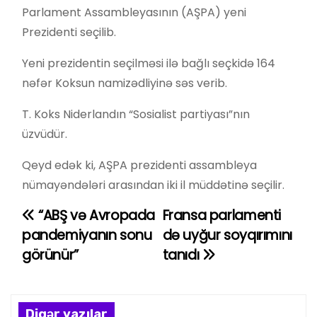
Parlament Assambleyasının (AŞPA) yeni
Prezidenti seçilib.
Yeni prezidentin seçilməsi ilə bağlı seçkidə 164
nəfər Koksun namizədliyinə səs verib.
T. Koks Niderlandın “Sosialist partiyası”nın
üzvüdür.
Qeyd edək ki, AŞPA prezidenti assambleya
nümayəndələri arasından iki il müddətinə seçilir.
“ABŞ və Avropada
Fransa parlamenti
Y
pandemiyanın sonu
də uyğur soyqırımını
a
görünür”
tanıdı
z
ı
Digər yazılar