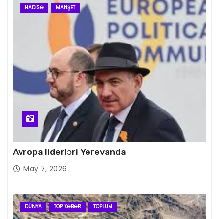
HADISƏ
MANŞET
Avropa liderləri Yerevanda
May 7, 2026
DÜNYA
TOP XƏBƏR
TOPLUM