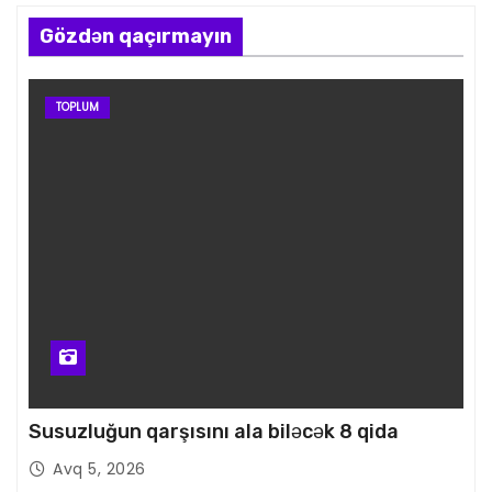
Gözdən qaçırmayın
TOPLUM
Susuzluğun qarşısını ala biləcək 8 qida
Avq 5, 2026