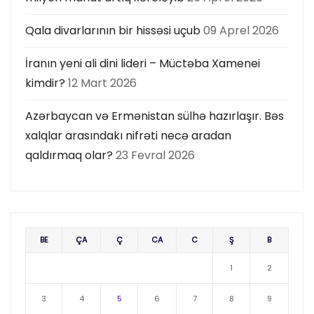
Qala divarlarının bir hissəsi uçub
09 Aprel 2026
İranın yeni ali dini lideri – Müctəba Xamenei
kimdir?
12 Mart 2026
Azərbaycan və Ermənistan sülhə hazırlaşır. Bəs
xalqlar arasındakı nifrəti necə aradan
qaldırmaq olar?
23 Fevral 2026
BE
ÇA
Ç
CA
C
Ş
B
1
2
3
4
5
6
7
8
9