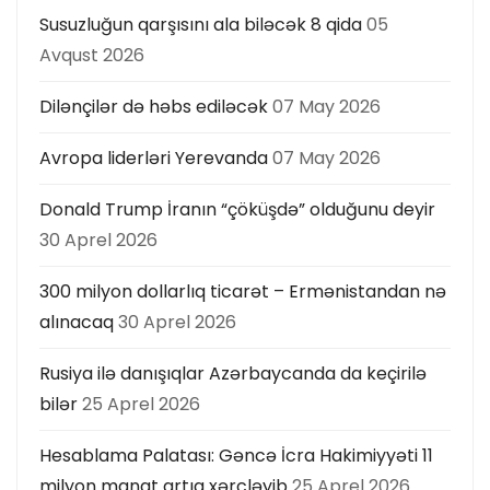
s
Susuzluğun qarşısını ala biləcək 8 qida
05
ı
Avqust 2026
Dilənçilər də həbs ediləcək
07 May 2026
Avropa liderləri Yerevanda
07 May 2026
Donald Trump İranın “çöküşdə” olduğunu deyir
30 Aprel 2026
300 milyon dollarlıq ticarət – Ermənistandan nə
alınacaq
30 Aprel 2026
Rusiya ilə danışıqlar Azərbaycanda da keçirilə
bilər
25 Aprel 2026
Hesablama Palatası: Gəncə İcra Hakimiyyəti 11
milyon manat artıq xərcləyib
25 Aprel 2026