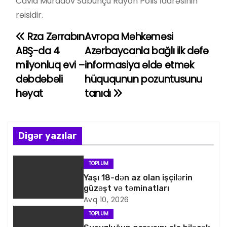
Cavid Muradov Sabunçu Rayon Polis İdarəsinin
rəisidir.
Rza Zərrabın
Avropa Məhkəməsi
Y
ABŞ-da 4
Azərbaycanla bağlı ilk dəfə
a
milyonluq evi –
informasiya əldə etmək
dəbdəbəli
hüququnun pozuntusunu
z
həyat
tanıdı
ı
n
Digər yazılar
a
v
TOPLUM
Yaşı 18-dən az olan işçilərin
i
güzəşt və təminatları
Avq 10, 2026
q
TOPLUM