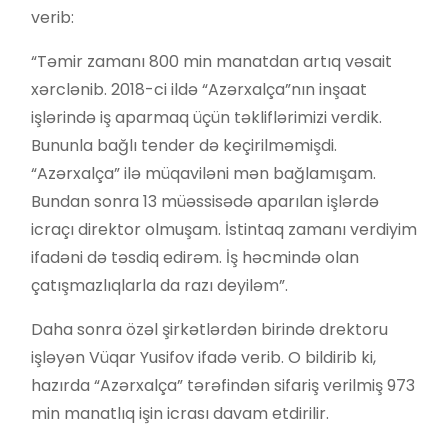
verib:
“Təmir zamanı 800 min manatdan artıq vəsait
xərclənib. 2018-ci ildə “Azərxalça”nın inşaat
işlərində iş aparmaq üçün təkliflərimizi verdik.
Bununla bağlı tender də keçirilməmişdi.
“Azərxalça” ilə müqaviləni mən bağlamışam.
Bundan sonra 13 müəssisədə aparılan işlərdə
icraçı direktor olmuşam. İstintaq zamanı verdiyim
ifadəni də təsdiq edirəm. İş həcmində olan
çatışmazlıqlarla da razı deyiləm”.
Daha sonra özəl şirkətlərdən birində drektoru
işləyən Vüqar Yusifov ifadə verib. O bildirib ki,
hazırda “Azərxalça” tərəfindən sifariş verilmiş 973
min manatlıq işin icrası davam etdirilir.