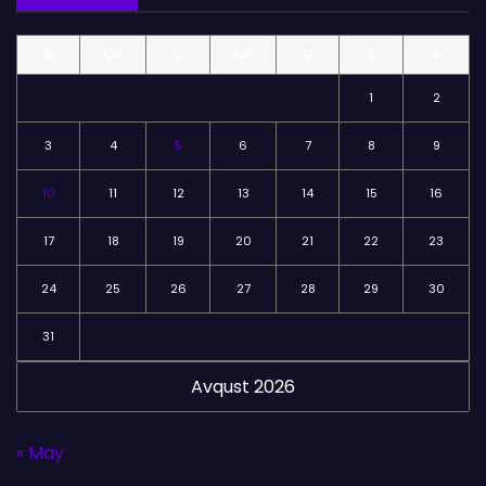
ə
l
BE
ÇA
Ç
CA
C
Ş
B
ə
r
1
2
3
4
5
6
7
8
9
10
11
12
13
14
15
16
17
18
19
20
21
22
23
24
25
26
27
28
29
30
31
Avqust 2026
« May