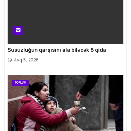
Susuzluğun qarşısını ala biləcək 8 qida
Avq 5, 2026
TOPLUM