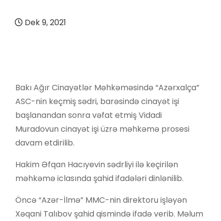
Dek 9, 2021
Bakı Ağır Cinayətlər Məhkəməsində “Azərxalça”
ASC-nin keçmiş sədri, barəsində cinayət işi
başlanandan sonra vəfat etmiş Vidadi
Muradovun cinayət işi üzrə məhkəmə prosesi
davam etdirilib.
Hakim Əfqan Hacıyevin sədrliyi ilə keçirilən
məhkəmə iclasında şahid ifadələri dinlənilib.
Öncə “Azər-İlmə” MMC-nin direktoru işləyən
Xəqani Talıbov şahid qismində ifadə verib. Məlum