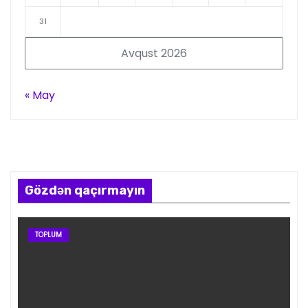
31
Avqust 2026
« May
Gözdən qaçırmayın
TOPLUM