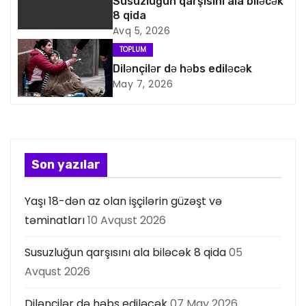
a
Susuzluğun qarşısını ala biləcək
8 qida
s
Avq 5, 2026
TOPLUM
i
Dilənçilər də həbs ediləcək
May 7, 2026
y
a
s
Son yazılar
ı
Yaşı 18-dən az olan işçilərin güzəşt və
təminatları
10 Avqust 2026
Susuzluğun qarşısını ala biləcək 8 qida
05
Avqust 2026
Dilənçilər də həbs ediləcək
07 May 2026