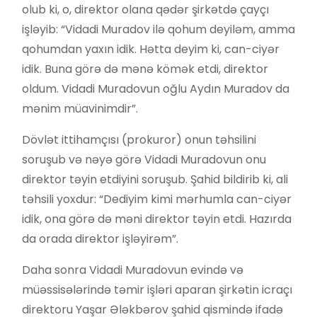
olub ki, o, direktor olana qədər şirkətdə çayçı
işləyib: “Vidadi Muradov ilə qohum deyiləm, amma
qohumdan yaxın idik. Hətta deyim ki, can-ciyər
idik. Buna görə də mənə kömək etdi, direktor
oldum. Vidadi Muradovun oğlu Aydın Muradov da
mənim müavinimdir”.
Dövlət ittihamçısı (prokuror) onun təhsilini
soruşub və nəyə görə Vidadi Muradovun onu
direktor təyin etdiyini soruşub. Şahid bildirib ki, ali
təhsili yoxdur: “Dediyim kimi mərhumla can-ciyər
idik, ona görə də məni direktor təyin etdi. Hazırda
da orada direktor işləyirəm”.
Daha sonra Vidadi Muradovun evində və
müəssisələrində təmir işləri aparan şirkətin icraçı
direktoru Yaşar Ələkbərov şahid qismində ifadə