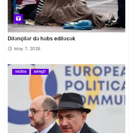
Dilənçilər də həbs ediləcək
May 7, 2026
HADISƏ
MANŞET