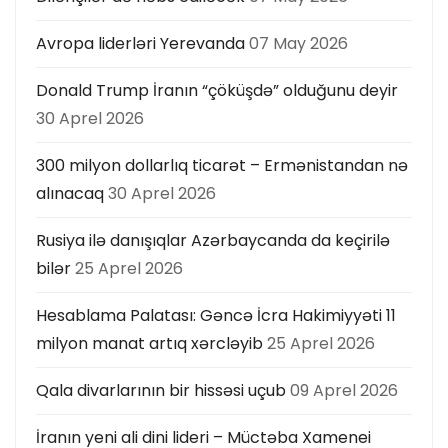
Avropa liderləri Yerevanda
07 May 2026
Donald Trump İranın “çöküşdə” olduğunu deyir
30 Aprel 2026
300 milyon dollarlıq ticarət – Ermənistandan nə
alınacaq
30 Aprel 2026
Rusiya ilə danışıqlar Azərbaycanda da keçirilə
bilər
25 Aprel 2026
Hesablama Palatası: Gəncə İcra Hakimiyyəti 11
milyon manat artıq xərcləyib
25 Aprel 2026
Qala divarlarının bir hissəsi uçub
09 Aprel 2026
İranın yeni ali dini lideri – Müctəba Xamenei