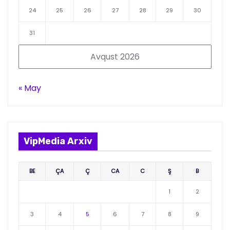
24
25
26
27
28
29
30
31
Avqust 2026
« May
VipMedia Arxiv
BE
ÇA
Ç
CA
C
Ş
B
1
2
3
4
5
6
7
8
9