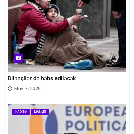
Dilənçilər də həbs ediləcək
May 7, 2026
HADISƏ
MANŞET