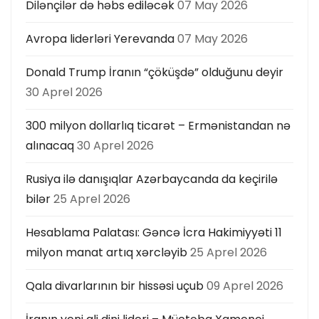
Dilənçilər də həbs ediləcək
07 May 2026
Avropa liderləri Yerevanda
07 May 2026
Donald Trump İranın “çöküşdə” olduğunu deyir
30 Aprel 2026
300 milyon dollarlıq ticarət – Ermənistandan nə
alınacaq
30 Aprel 2026
Rusiya ilə danışıqlar Azərbaycanda da keçirilə
bilər
25 Aprel 2026
Hesablama Palatası: Gəncə İcra Hakimiyyəti 11
milyon manat artıq xərcləyib
25 Aprel 2026
Qala divarlarının bir hissəsi uçub
09 Aprel 2026