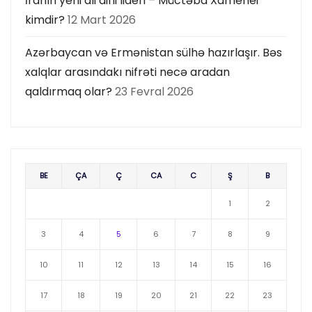
İranın yeni ali dini lideri – Müctəba Xamenei
kimdir?
12 Mart 2026
Azərbaycan və Ermənistan sülhə hazırlaşır. Bəs
xalqlar arasındakı nifrəti necə aradan
qaldırmaq olar?
23 Fevral 2026
BE
ÇA
Ç
CA
C
Ş
B
1
2
3
4
5
6
7
8
9
10
11
12
13
14
15
16
17
18
19
20
21
22
23