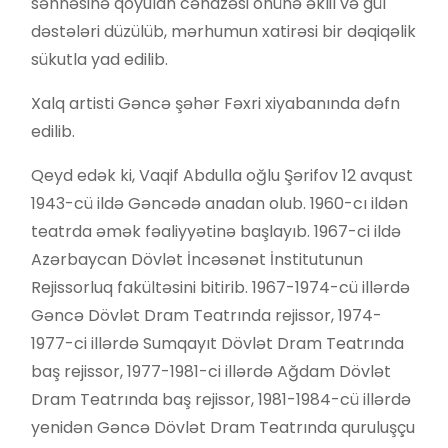
səhnəsinə qoyulan cənazəsi önünə əklil və gül
dəstələri düzülüb, mərhumun xatirəsi bir dəqiqəlik
sükutla yad edilib.
Xalq artisti Gəncə şəhər Fəxri xiyabanında dəfn
edilib.
Qeyd edək ki, Vaqif Abdulla oğlu Şərifov 12 avqust
1943-cü ildə Gəncədə anadan olub. 1960-cı ildən
teatrda əmək fəaliyyətinə başlayıb. 1967-ci ildə
Azərbaycan Dövlət İncəsənət İnstitutunun
Rejissorluq fakültəsini bitirib. 1967-1974-cü illərdə
Gəncə Dövlət Dram Teatrında rejissor, 1974-
1977-ci illərdə Sumqayıt Dövlət Dram Teatrında
baş rejissor, 1977-1981-ci illərdə Ağdam Dövlət
Dram Teatrında baş rejissor, 1981-1984-cü illərdə
yenidən Gəncə Dövlət Dram Teatrında quruluşçu