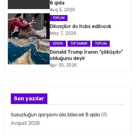
8 qida
v
Avq 5, 2026
i
TOPLUM
Dilənçilər də həbs ediləcək
q
May 7, 2026
a
DÜNYA
TOP XƏBƏR
TOPLUM
Donald Trump İranın “çöküşdə”
s
olduğunu deyir
Apr 30, 2026
i
y
a
Son yazılar
s
Susuzluğun qarşısını ala biləcək 8 qida
05
ı
Avqust 2026