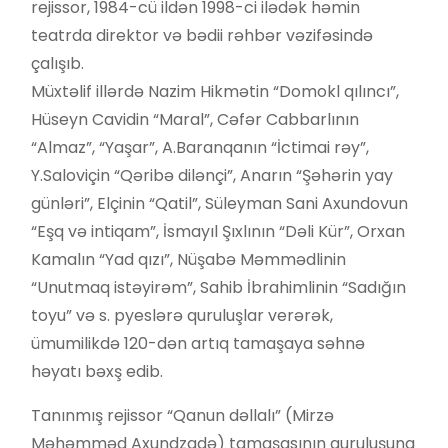
rejissor, 1984-cü ildən 1998-ci ilədək həmin
teatrda direktor və bədii rəhbər vəzifəsində
çalışıb.
Müxtəlif illərdə Nazim Hikmətin “Domokl qılıncı”,
Hüseyn Cavidin “Maral”, Cəfər Cabbarlının
“Almaz”, “Yaşar”, A.Baranqanın “İctimai rəy”,
Y.Saloviçin “Qəribə dilənçi”, Anarın “Şəhərin yay
günləri”, Elçinin “Qatil”, Süleyman Sani Axundovun
“Eşq və intiqam”, İsmayıl Şıxlının “Dəli Kür”, Orxan
Kamalın “Yad qızı”, Nüşabə Məmmədlinin
“Unutmaq istəyirəm”, Sahib İbrahimlinin “Sadığın
toyu” və s. pyeslərə quruluşlar verərək,
ümumilikdə 120-dən artıq tamaşaya səhnə
həyatı bəxş edib.
Tanınmış rejissor “Qanun dəllalı” (Mirzə
Məhəmməd Axundzadə) tamaşasının quruluşuna