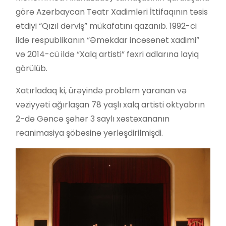
görə Azərbaycan Teatr Xadimləri İttifaqının təsis
etdiyi “Qızıl dərviş” mükafatını qazanıb. 1992-ci
ildə respublikanın “Əməkdar incəsənət xadimi”
və 2014-cü ildə “Xalq artisti” fəxri adlarına layiq
görülüb.
Xatırladaq ki, ürəyində problem yaranan və
vəziyyəti ağırlaşan 78 yaşlı xalq artisti oktyabrın
2-də Gəncə şəhər 3 saylı xəstəxananın
reanimasiya şöbəsinə yerləşdirilmişdi.