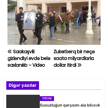
Saakaşvili
Zukerberq bir neçə
Y
gizləndiyi evdə belə
saata milyardlarla
a
saxlanılıb – Video
dollar itirdi
z
ı
Digər yazılar
n
TOPLUM
a
Susuzluğun qarşısını ala biləcək