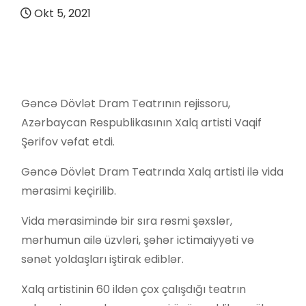
Okt 5, 2021
Gəncə Dövlət Dram Teatrının rejissoru,
Azərbaycan Respublikasının Xalq artisti Vaqif
Şərifov vəfat etdi.
Gəncə Dövlət Dram Teatrında Xalq artisti ilə vida
mərasimi keçirilib.
Vida mərasimində bir sıra rəsmi şəxslər,
mərhumun ailə üzvləri, şəhər ictimaiyyəti və
sənət yoldaşları iştirak ediblər.
Xalq artistinin 60 ildən çox çalışdığı teatrın