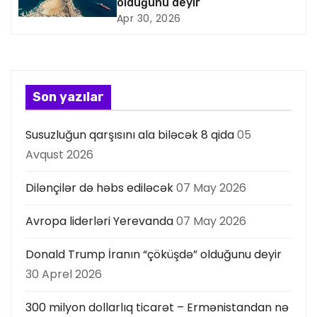
olduğunu deyir
i
Apr 30, 2026
y
a
s
Son yazılar
ı
Susuzluğun qarşısını ala biləcək 8 qida
05
Avqust 2026
Dilənçilər də həbs ediləcək
07 May 2026
Avropa liderləri Yerevanda
07 May 2026
Donald Trump İranın “çöküşdə” olduğunu deyir
30 Aprel 2026
300 milyon dollarlıq ticarət – Ermənistandan nə