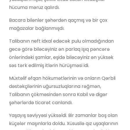
hücuma məruz qalırdı.
Bacara bilənlər şəhərdən qaçmış və bir çox
mağazalar bağlanmışdı.
Talibanın neft idxal edəcək pulu olmadığından
gecə görə biləcəyiniz ən parlaq işıq pəncərə
önlərindəki şamlar, eşidə biləcəyiniz ən yüksək
səs tərk edilmiş itlərin hürüşməsi idi.
Müxtəlif əfqan hökumətlərinin və onların Qərbli
dəstəkçilərinin uğursuzluqlarına rəğmən,
Talibanın çökməsindən sonra Kabil və digər
şəhərlərdə ticarət canlandı.
Yaşayış səviyyəsi yüksəldi. Bir zamanlar boş olan
küçələr maşınlarla doldu. Xüsusilə qız uşaqlarının