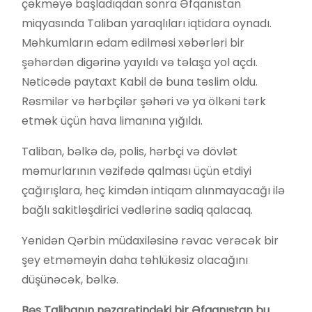
çəkməyə başladıqdan sonra Əfqanıstan
miqyasında Taliban yaraqlıları iqtidara oynadı.
Məhkumların edam edilməsi xəbərləri bir
şəhərdən digərinə yayıldı və təlaşa yol açdı.
Nəticədə paytaxt Kabil də buna təslim oldu.
Rəsmilər və hərbçilər şəhəri və ya ölkəni tərk
etmək üçün hava limanına yığıldı.
Taliban, bəlkə də, polis, hərbçi və dövlət
məmurlarının vəzifədə qalması üçün etdiyi
çağırışlara, heç kimdən intiqam alınmayacağı ilə
bağlı sakitləşdirici vədlərinə sadiq qalacaq.
Yenidən Qərbin müdaxiləsinə rəvac verəcək bir
şey etməməyin daha təhlükəsiz olacağını
düşünəcək, bəlkə.
Bəs Talibanın nəzarətindəki bir Əfqanıstan bu