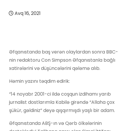
Avq 16, 2021
Əfqanıstanda baş verən olaylardan sonra BBC-
nin redaktoru Con Simpson Əfqanıstanla bağlı
xatirələrini və düşüncələrini qələmə alıb.
Həmin yazını təqdim edirik:
“14 noyabr 2001-ci ildə coşqun izdihamı yarıb
jurnalist dostlarımla Kabilə girəndə “Allaha çox
şükür, gəldiniz” deyə qışqırmışdı yaşlı bir adam.
Əfqanıstanda ABŞ-ın və Qərb ölkələrinin