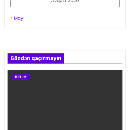
Avqust 2026
« May
Gözdən qaçırmayın
TOPLUM