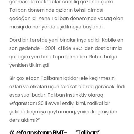
getməsi ilə məktəblər canlılıq qazandı; çünki
Taliban dönəmində qızların təhsil alması
qadağan idi. Yenə Taliban dönəmində yasaq olan
musiqi də hər yerdə eşidilməyə başlandı.
Dörd bir tərəfdə yeni binalar inşa edildi. Kabilə ən
son gedəndə – 2001-ci ildə BBC-dən dostlarımla
qaldığım yeri belə tapa bilmədim. Bütün bölgə
yenidən tikilmişdi.
Bir çox əfqan Talibanın iqtidarı ələ keçirməsini
özləri və ölkələri üçün fəlakət olaraq görəcək. İndi
əsas sual budur: Taliban instinktiv olaraq
Əfqanıstanı 20 il əvvəl etdiyi kimi, radikal bir
şəkildə keçmişə qaytaracaq, yoxsa keçmişdən
dərs aldımı?”
Əfqanıstanın BMT-
“Taliban”