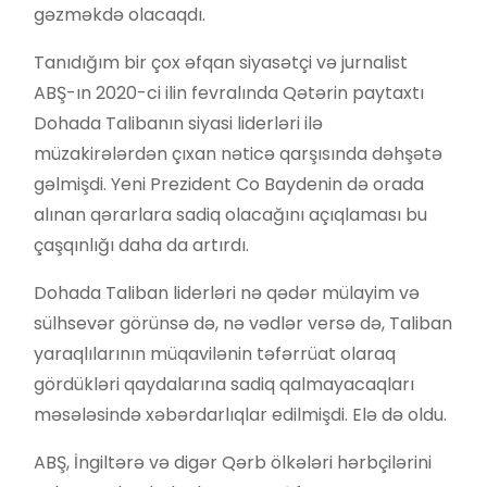
gəzməkdə olacaqdı.
Tanıdığım bir çox əfqan siyasətçi və jurnalist
ABŞ-ın 2020-ci ilin fevralında Qətərin paytaxtı
Dohada Talibanın siyasi liderləri ilə
müzakirələrdən çıxan nəticə qarşısında dəhşətə
gəlmişdi. Yeni Prezident Co Baydenin də orada
alınan qərarlara sadiq olacağını açıqlaması bu
çaşqınlığı daha da artırdı.
Dohada Taliban liderləri nə qədər mülayim və
sülhsevər görünsə də, nə vədlər versə də, Taliban
yaraqlılarının müqavilənin təfərrüat olaraq
gördükləri qaydalarına sadiq qalmayacaqları
məsələsində xəbərdarlıqlar edilmişdi. Elə də oldu.
ABŞ, İngiltərə və digər Qərb ölkələri hərbçilərini