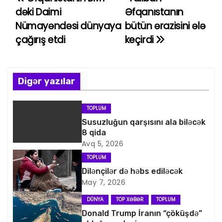
Y
dəki Daimi
Əfqanıstanın
a
Nümayəndəsi dünyaya
bütün ərazisini ələ
çağırış etdi
keçirdi
z
ı
n
Digər yazılar
a
TOPLUM
v
Susuzluğun qarşısını ala biləcək
8 qida
i
Avq 5, 2026
TOPLUM
q
Dilənçilər də həbs ediləcək
May 7, 2026
a
DÜNYA
TOP XƏBƏR
TOPLUM
s
Donald Trump İranın “çöküşdə”