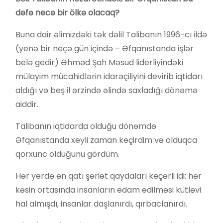
dəfə necə bir ölkə olacaq?
Buna dair əlimizdəki tək dəlil Talibanın 1996-cı ildə
(yenə bir neçə gün içində – Əfqanıstanda işlər
belə gedir) Əhməd Şah Məsud liderliyindəki
mülayim mücahidlərin idarəçiliyini devirib iqtidarı
aldığı və beş il ərzində əlində saxladığı dönəmə
aiddir.
Talibanın iqtidarda olduğu dönəmdə
Əfqanıstanda xeyli zaman keçirdim və olduqca
qorxunc olduğunu gördüm.
Hər yerdə ən qatı şəriət qaydaları keçərli idi: hər
kəsin ortasında insanların edam edilməsi kütləvi
hal almışdı, insanlar daşlanırdı, qırbaclanırdı.