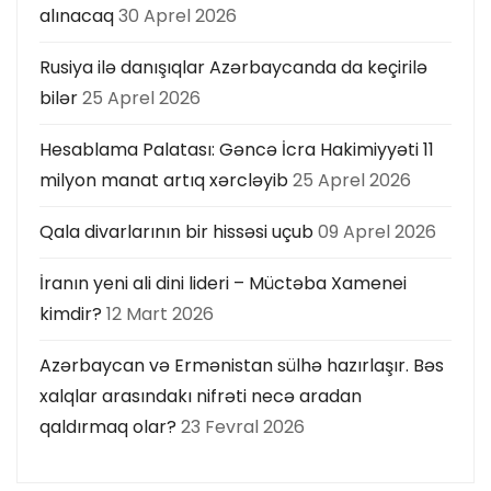
alınacaq
30 Aprel 2026
Rusiya ilə danışıqlar Azərbaycanda da keçirilə
bilər
25 Aprel 2026
Hesablama Palatası: Gəncə İcra Hakimiyyəti 11
milyon manat artıq xərcləyib
25 Aprel 2026
Qala divarlarının bir hissəsi uçub
09 Aprel 2026
İranın yeni ali dini lideri – Müctəba Xamenei
kimdir?
12 Mart 2026
Azərbaycan və Ermənistan sülhə hazırlaşır. Bəs
xalqlar arasındakı nifrəti necə aradan
qaldırmaq olar?
23 Fevral 2026