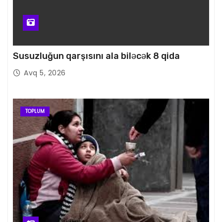
Susuzluğun qarşısını ala biləcək 8 qida
Avq 5, 2026
TOPLUM