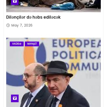
Dilənçilər də həbs ediləcək
May 7, 2026
HADISƏ
MANŞET