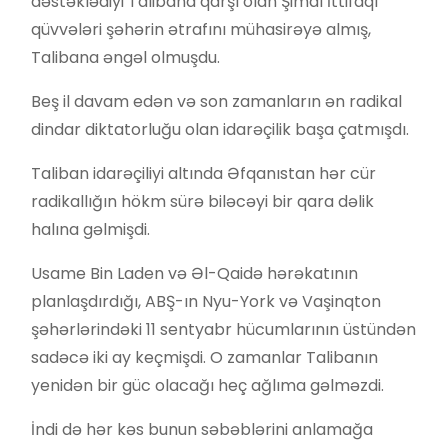
dəstəklədiyi Talibana qarşı olan Şimal İttifaqı
qüvvələri şəhərin ətrafını mühasirəyə almış,
Talibana əngəl olmuşdu.
Beş il davam edən və son zamanların ən radikal
dindar diktatorluğu olan idarəçilik başa çatmışdı.
Taliban idarəçiliyi altında Əfqanıstan hər cür
radikallığın hökm sürə biləcəyi bir qara dəlik
halına gəlmişdi.
Usame Bin Laden və Əl-Qaidə hərəkatının
planlaşdırdığı, ABŞ-ın Nyu-York və Vaşinqton
şəhərlərindəki 11 sentyabr hücumlarının üstündən
sadəcə iki ay keçmişdi. O zamanlar Talibanın
yenidən bir güc olacağı heç ağlıma gəlməzdi.
İndi də hər kəs bunun səbəblərini anlamağa