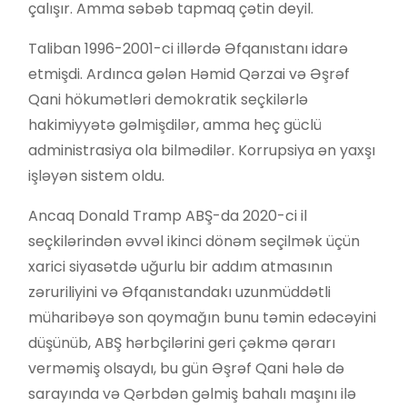
çalışır. Amma səbəb tapmaq çətin deyil.
Taliban 1996-2001-ci illərdə Əfqanıstanı idarə
etmişdi. Ardınca gələn Həmid Qərzai və Əşrəf
Qani hökumətləri demokratik seçkilərlə
hakimiyyətə gəlmişdilər, amma heç güclü
administrasiya ola bilmədilər. Korrupsiya ən yaxşı
işləyən sistem oldu.
Ancaq Donald Tramp ABŞ-da 2020-ci il
seçkilərindən əvvəl ikinci dönəm seçilmək üçün
xarici siyasətdə uğurlu bir addım atmasının
zəruriliyini və Əfqanıstandakı uzunmüddətli
müharibəyə son qoymağın bunu təmin edəcəyini
düşünüb, ABŞ hərbçilərini geri çəkmə qərarı
verməmiş olsaydı, bu gün Əşrəf Qani hələ də
sarayında və Qərbdən gəlmiş bahalı maşını ilə