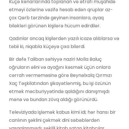
Küçə kənarlarında toplanan və ətrafı müşahidə
etməyi özlərinə vəzifə hesab edən qruplar az-
çox Qərb tərzində geyinən insanlara, ayaq
biləkləri görünən kişilərə hücum edirdilər.
Qadınlar ancaq kişilərdən yazılı icazə alıblarsa və
təbii ki, niqabla küçəyə çıxa bilərdi.
Bir dəfə Taliban səhiyyə naziri Molla Baluç
oğruların əlini və ayağını kəsmək üçün onlara
cərrah verməməsinə görə Beynəlxalq Qırmızı
Xaç Təşkilatından şikayətlənmiş, bu işi özünün
etmək məcburiyyətində qaldığını danışmışdı
mənə və bundan zövq aldığı görünürdü.
Televiziyada işləmək kabus kimi idi; hər hansı bir
canlının şəklini çəkmək dini səbəblərdən
yasaqlanmışdı; şəkilli kitab satan kitabçılar