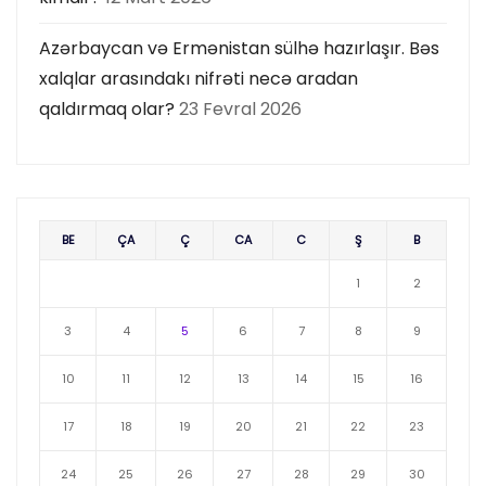
Azərbaycan və Ermənistan sülhə hazırlaşır. Bəs
xalqlar arasındakı nifrəti necə aradan
qaldırmaq olar?
23 Fevral 2026
BE
ÇA
Ç
CA
C
Ş
B
1
2
3
4
5
6
7
8
9
10
11
12
13
14
15
16
17
18
19
20
21
22
23
24
25
26
27
28
29
30