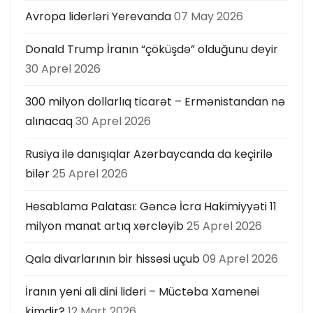
Avropa liderləri Yerevanda
07 May 2026
Donald Trump İranın “çöküşdə” olduğunu deyir
30 Aprel 2026
300 milyon dollarlıq ticarət – Ermənistandan nə
alınacaq
30 Aprel 2026
Rusiya ilə danışıqlar Azərbaycanda da keçirilə
bilər
25 Aprel 2026
Hesablama Palatası: Gəncə İcra Hakimiyyəti 11
milyon manat artıq xərcləyib
25 Aprel 2026
Qala divarlarının bir hissəsi uçub
09 Aprel 2026
İranın yeni ali dini lideri – Müctəba Xamenei
kimdir?
12 Mart 2026