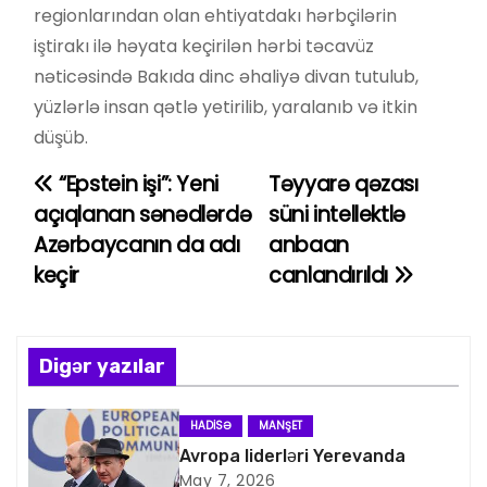
regionlarından olan ehtiyatdakı hərbçilərin
iştirakı ilə həyata keçirilən hərbi təcavüz
nəticəsində Bakıda dinc əhaliyə divan tutulub,
yüzlərlə insan qətlə yetirilib, yaralanıb və itkin
düşüb.
“Epstein işi”: Yeni
Təyyarə qəzası
Y
açıqlanan sənədlərdə
süni intellektlə
a
Azərbaycanın da adı
anbaan
keçir
canlandırıldı
z
ı
n
Digər yazılar
a
HADISƏ
MANŞET
v
Avropa liderləri Yerevanda
May 7, 2026