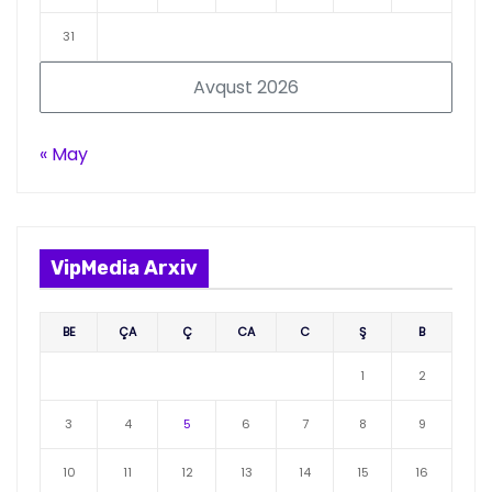
31
Avqust 2026
« May
VipMedia Arxiv
BE
ÇA
Ç
CA
C
Ş
B
1
2
3
4
5
6
7
8
9
10
11
12
13
14
15
16