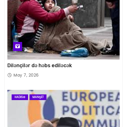
Dilənçilər də həbs ediləcək
May 7, 2026
HADISƏ
MANŞET