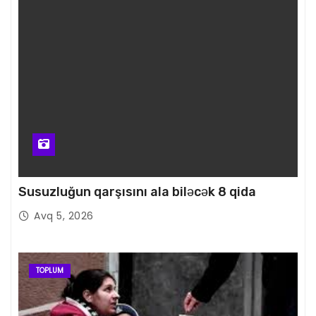
Susuzluğun qarşısını ala biləcək 8 qida
Avq 5, 2026
TOPLUM