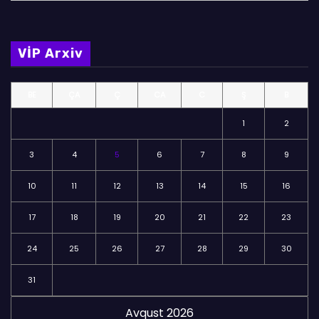
ö
l
m
VİP Arxiv
ə
l
BE
ÇA
Ç
CA
C
Ş
B
ə
r
1
2
3
4
5
6
7
8
9
10
11
12
13
14
15
16
17
18
19
20
21
22
23
24
25
26
27
28
29
30
31
Avqust 2026