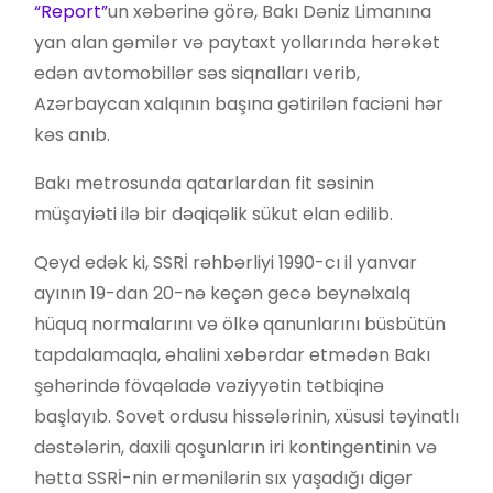
“Report”
un xəbərinə görə, Bakı Dəniz Limanına
yan alan gəmilər və paytaxt yollarında hərəkət
edən avtomobillər səs siqnalları verib,
Azərbaycan xalqının başına gətirilən faciəni hər
kəs anıb.
Bakı metrosunda qatarlardan fit səsinin
müşayiəti ilə bir dəqiqəlik sükut elan edilib.
Qeyd edək ki, SSRİ rəhbərliyi 1990-cı il yanvar
ayının 19-dan 20-nə keçən gecə beynəlxalq
hüquq normalarını və ölkə qanunlarını büsbütün
tapdalamaqla, əhalini xəbərdar etmədən Bakı
şəhərində fövqəladə vəziyyətin tətbiqinə
başlayıb. Sovet ordusu hissələrinin, xüsusi təyinatlı
dəstələrin, daxili qoşunların iri kontingentinin və
hətta SSRİ-nin ermənilərin sıx yaşadığı digər