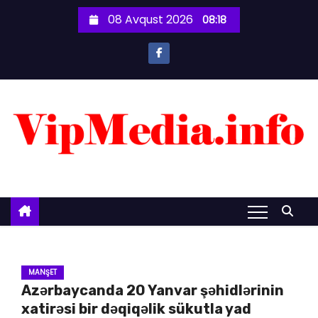
S
08 Avqust 2026
08:18
k
i
p
t
o
c
o
n
t
e
n
t
MANŞET
Azərbaycanda 20 Yanvar şəhidlərinin
xatirəsi bir dəqiqəlik sükutla yad