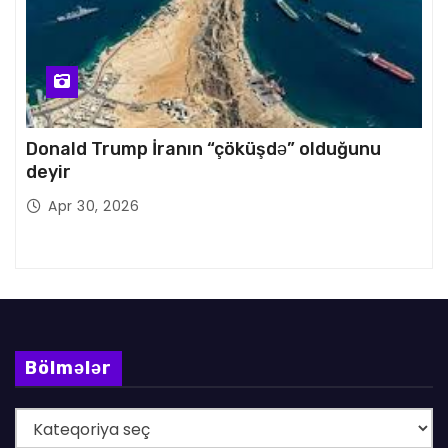
Donald Trump İranın “çöküşdə” olduğunu
deyir
Apr 30, 2026
Bölmələr
B