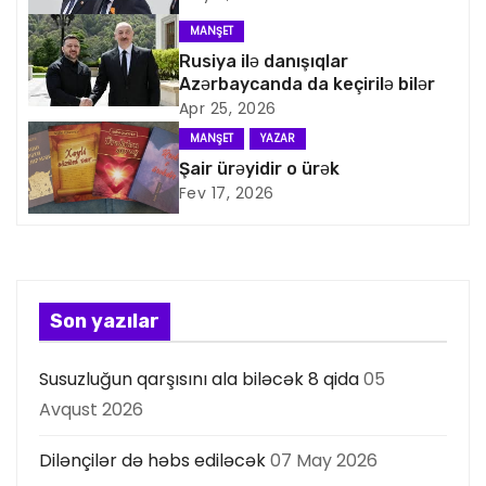
i
MANŞET
q
Rusiya ilə danışıqlar
Azərbaycanda da keçirilə bilər
a
Apr 25, 2026
MANŞET
YAZAR
s
Şair ürəyidir o ürək
Fev 17, 2026
i
y
a
Son yazılar
s
Susuzluğun qarşısını ala biləcək 8 qida
05
ı
Avqust 2026
Dilənçilər də həbs ediləcək
07 May 2026