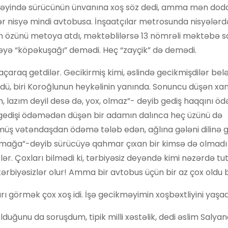
 ürəyində sürücünün ünvanına xoş söz dedi, amma mən dod
 nisyə mindi avtobusa. İnşaatçılar metrosunda nisyələr
n özünü metoya atdı, məktəblilərsə 13 nömrəli məktəbə sa
msəyə “köpəkuşağı” demədi. Heç “zayçik” də demədi.
raq getdilər. Gecikirmiş kimi, əslində gecikmişdilər belə
dü, biri Koroğlunun heykəlinin yanında. Sonuncu düşən xa
, lazım deyil desə də, yox, olmaz”- deyib gediş haqqını ödə
ü gedişi ödəmədən düşən bir adamın dalınca heç üzünü də
müş vətəndaşdan ödəmə tələb edən, ağlına gələni dilinə g
şımağa”-deyib sürücüyə qahmar çıxan bir kimsə də olmadı k
zlər. Çoxları bilmədi ki, tərbiyəsiz deyəndə kimi nəzərdə t
tərbiyəsizlər olur! Amma bir avtobus üçün bir az çox oldu 
 görmək çox xoş idi. İşə gecikməyimin xoşbəxtliyini yaşadı
uğunu da soruşdum, tipik milli xəstəlik, dedi əslim Salyan