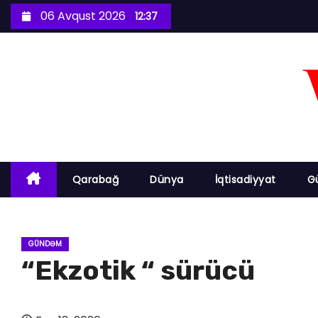
S
06 Avqust 2026
12:37
k
i
p
t
o
c
o
n
Qarabağ
Dünya
İqtisadiyyat
G
t
e
n
GÜNDƏM
t
“Ekzotik “ sürücü