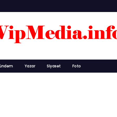
ündəm
Yazar
Siyasət
Foto