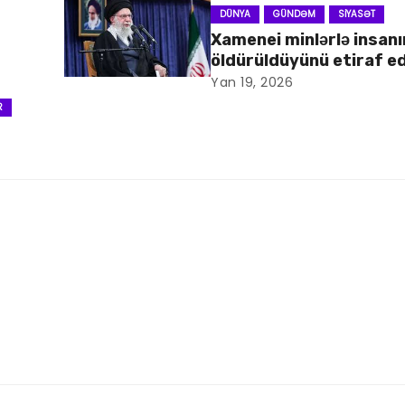
DÜNYA
GÜNDƏM
SIYASƏT
Xamenei minlərlə insanı
öldürüldüyünü etiraf e
Yan 19, 2026
R