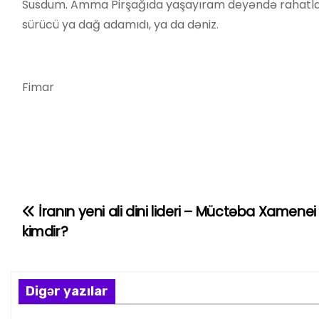
Susdum. Amma Pirşağıda yaşayıram deyəndə rahatladı
sürücü ya dağ adamıdı, ya da dəniz.
Fimar
İranın yeni ali dini lideri – Müctəba Xamenei
Y
kimdir?
a
z
Digər yazılar
ı