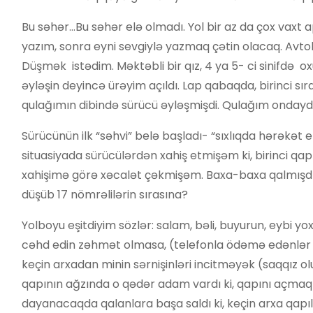
Bu səhər…Bu səhər elə olmadı. Yol bir az da çox vaxt
yazım, sonra eyni sevgiylə yazmaq çətin olacaq. Avtob
Düşmək istədim. Məktəbli bir qız, 4 ya 5- ci sinifdə o
əyləşin deyincə ürəyim açıldı. Lap qabaqda, birinci sı
qulağımın dibində sürücü əyləşmişdi. Qulağım ondayd
Sürücünün ilk “səhvi” belə başladı- “sıxlıqda hərəkət
situasiyada sürücülərdən xahiş etmişəm ki, birinci qap
xahişimə görə xəcalət çəkmişəm. Baxa-baxa qalmışdım
düşüb 17 nömrəlilərin sırasına?
Yolboyu eşitdiyim sözlər: salam, bəli, buyurun, eybi yo
cəhd edin zəhmət olmasa, (telefonla ödəmə edənlər də a
keçin arxadan minin sərnişinləri incitməyək (saqqız ol
qapının ağzında o qədər adam vardı ki, qapını açmaq
dayanacaqda qalanlara başa saldı ki, keçin arxa qapı