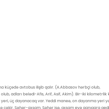
küçədə avtobus ilişib qalır. (A.Abbasov hərbçi olub,
, adları belədi-Afis, Arif, Asif, Akim). Bir-iki kilometrlik 
mə yeri, üç dayanacaq var. Yeddi maneə, on dayanma yeri yə
qə çəkir. Səhər-axşam. Səhər işə, axşam evə qanıqara ged