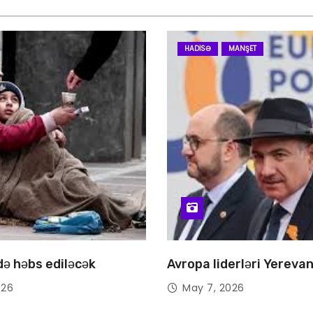
HADISƏ
MANŞET
 də həbs ediləcək
Avropa liderləri Yereva
026
May 7, 2026