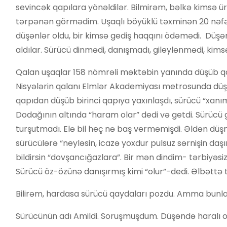
sevincək qapılara yönəldilər. Bilmirəm, bəlkə kimsə
tərpənən görmədim. Uşaqlı böyüklü təxminən 20 nəfər
düşənlər oldu, bir kimsə gediş haqqını ödəmədi. Düşə
aldılar. Sürücü dinmədi, danışmadı, gileylənmədi, ki
Qalan uşaqlar 158 nömrəli məktəbin yanında düşüb qaça
Nisyələrin qalanı Elmlər Akademiyası metrosunda düş
qapıdan düşüb birinci qapıya yaxınlaşdı, sürücü “xanım
Dodağının altında “haram olar” dedi və getdi. Sürüc
turşutmadı. Elə bil heç nə baş verməmişdi. Əldən düş
sürücülərə “neyləsin, icazə yoxdur pulsuz sərnişin da
bildirsin “dovşancığazlara”. Bir mən dindim- tərbiyəsi
Sürücü öz-özünə danışırmış kimi “olur”-dedi. Əlbəttə 
Bilirəm, hardasa sürücü qaydaları pozdu. Amma bunları
Sürücünün adı Amildi. Soruşmuşdum. Düşəndə haralı old