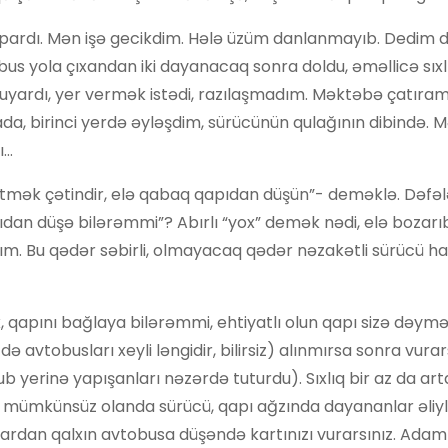
 apardı. Mən işə gecikdim. Hələ üzüm danlanmayıb. Dedim 
us yola çıxandan iki dayanacaq sonra doldu, əməllicə sıxl
xuyardı, yer vermək istədi, razılaşmadım. Məktəbə çatıram,
rada, birinci yerdə əyləşdim, sürücünün qulağının dibində.
ı…
 etmək çətindir, elə qabaq qapıdan düşün”- deməklə. Dəfəl
ıdan düşə bilərəmmi”? Abırlı “yox” demək nədi, elə bozarıbl
. Bu qədər səbirli, olmayacaq qədər nəzakətli sürücü ha
x, qapını bağlaya bilərəmmi, ehtiyatlı olun qapı sizə dəyməs
vtobusları xeyli ləngidir, bilirsiz) alınmırsa sonra vurar
ub yerinə yapışanları nəzərdə tuturdu). Sıxlıq bir az da ar
 mümkünsüz olanda sürücü, qapı ağzında dayananlar əliyl
lardan qalxın avtobusa düşəndə kartınızı vurarsınız. Adam