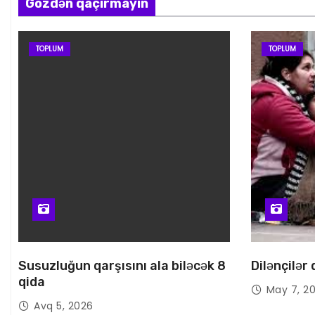
Gözdən qaçırmayın
ı
TOPLUM
TOPLUM
Susuzluğun qarşısını ala biləcək 8
Dilənçilər
qida
May 7, 2
Avq 5, 2026