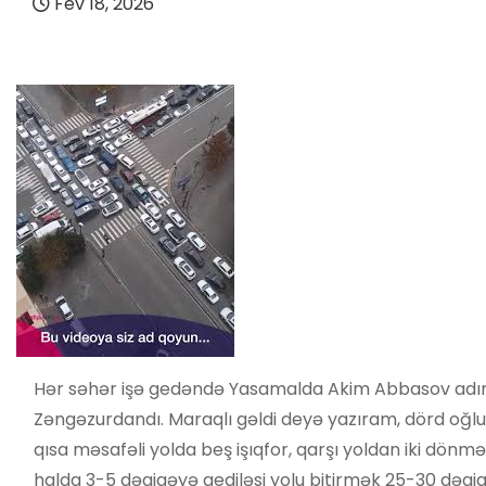
Fev 18, 2026
Hər səhər işə gedəndə Yasamalda Akim Abbasov adına 
Zəngəzurdandı. Maraqlı gəldi deyə yazıram, dörd oğlu olub
qısa məsafəli yolda beş işıqfor, qarşı yoldan iki dön
halda 3-5 dəqiqəyə gediləsi yolu bitirmək 25-30 dəqi