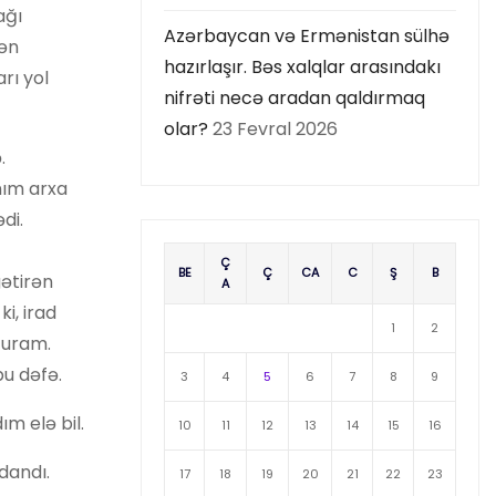
ağı
Azərbaycan və Ermənistan sülhə
dən
hazırlaşır. Bəs xalqlar arasındakı
rı yol
nifrəti necə aradan qaldırmaq
olar?
23 Fevral 2026
.
nım arxa
di.
Ç
BE
Ç
CA
C
Ş
B
ətirən
A
i, irad
1
2
uturam.
bu dəfə.
3
4
5
6
7
8
9
m elə bil.
10
11
12
13
14
15
16
dandı.
17
18
19
20
21
22
23