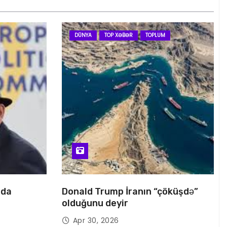
DÜNYA
TOP XƏBƏR
TOPLUM
nda
Donald Trump İranın “çöküşdə”
olduğunu deyir
Apr 30, 2026