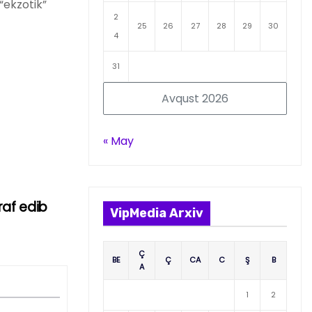
“ekzotik”
2
25
26
27
28
29
30
4
31
Avqust 2026
« May
raf edib
VipMedia Arxiv
Ç
BE
Ç
CA
C
Ş
B
A
1
2