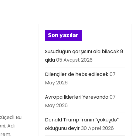
Son yazılar
Susuzluğun qarşısını ala biləcək 8
qida
05 Avqust 2026
Dilənçilər də həbs ediləcək
07
May 2026
Avropa liderləri Yerevanda
07
May 2026
küçədi. Bu
Donald Trump İranın “çöküşdə”
ni. Adi
olduğunu deyir
30 Aprel 2026
irəm.