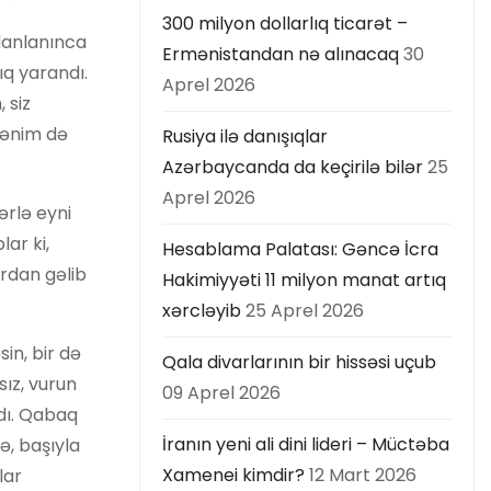
300 milyon dollarlıq ticarət –
danlanınca
Ermənistandan nə alınacaq
30
ıq yarandı.
Aprel 2026
 siz
 Mənim də
Rusiya ilə danışıqlar
Azərbaycanda da keçirilə bilər
25
Aprel 2026
ərlə eyni
ar ki,
Hesablama Palatası: Gəncə İcra
rdan gəlib
Hakimiyyəti 11 milyon manat artıq
xərcləyib
25 Aprel 2026
in, bir də
Qala divarlarının bir hissəsi uçub
sız, vurun
09 Aprel 2026
tdı. Qabaq
İranın yeni ali dini lideri – Müctəba
ə, başıyla
Xamenei kimdir?
12 Mart 2026
lar