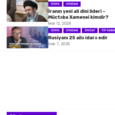
n
DÜNYA
GÜNDƏM
İranın yeni ali dini lideri –
a
Müctəba Xamenei kimdir?
Mar 12, 2026
v
DÜNYA
GÜNDƏM
SIYASƏT
TOP XƏBƏ
i
Rusiyanı 25 ailə idarə edir
Dek 7, 2025
q
a
s
i
y
a
s