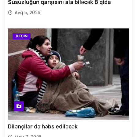
Susuzluğun qarşısını ala biləcək 8 qida
Avq 5, 2026
TOPLUM
Dilənçilər də həbs ediləcək
May 7, 2026