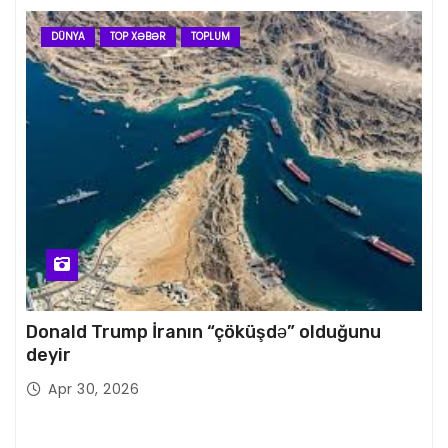
DÜNYA
TOP XƏBƏR
TOPLUM
Donald Trump İranın “çöküşdə” olduğunu
deyir
Apr 30, 2026