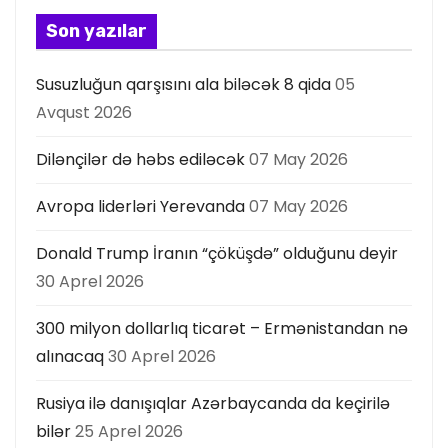
ı
Son yazılar
Susuzluğun qarşısını ala biləcək 8 qida
05
Avqust 2026
Dilənçilər də həbs ediləcək
07 May 2026
Avropa liderləri Yerevanda
07 May 2026
Donald Trump İranın “çöküşdə” olduğunu deyir
30 Aprel 2026
300 milyon dollarlıq ticarət – Ermənistandan nə
alınacaq
30 Aprel 2026
Rusiya ilə danışıqlar Azərbaycanda da keçirilə
bilər
25 Aprel 2026