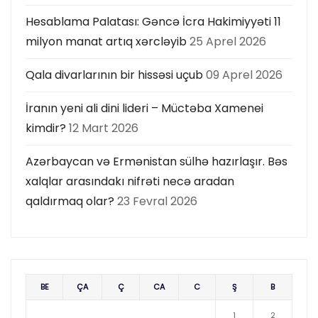
Hesablama Palatası: Gəncə İcra Hakimiyyəti 11
milyon manat artıq xərcləyib
25 Aprel 2026
Qala divarlarının bir hissəsi uçub
09 Aprel 2026
İranın yeni ali dini lideri – Müctəba Xamenei
kimdir?
12 Mart 2026
Azərbaycan və Ermənistan sülhə hazırlaşır. Bəs
xalqlar arasındakı nifrəti necə aradan
qaldırmaq olar?
23 Fevral 2026
BE
ÇA
Ç
CA
C
Ş
B
1
2