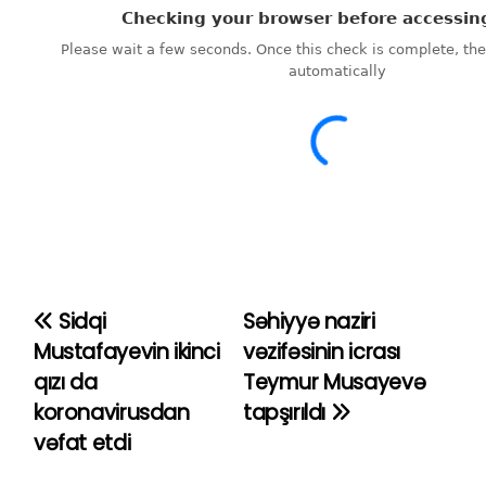
Sidqi
Səhiyyə naziri
Y
Mustafayevin ikinci
vəzifəsinin icrası
a
qızı da
Teymur Musayevə
koronavirusdan
tapşırıldı
z
vəfat etdi
ı