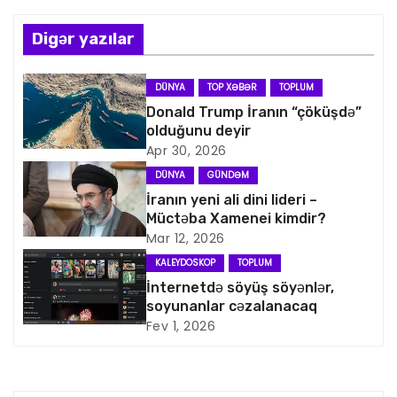
n
Digər yazılar
a
v
DÜNYA
TOP XƏBƏR
TOPLUM
Donald Trump İranın “çöküşdə”
i
olduğunu deyir
Apr 30, 2026
q
DÜNYA
GÜNDƏM
a
İranın yeni ali dini lideri –
Müctəba Xamenei kimdir?
s
Mar 12, 2026
KALEYDOSKOP
TOPLUM
i
İnternetdə söyüş söyənlər,
soyunanlar cəzalanacaq
y
Fev 1, 2026
a
s