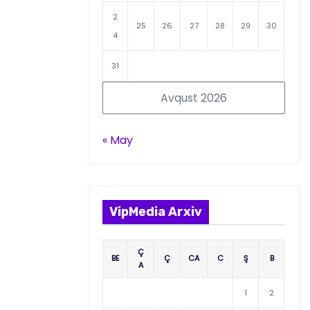
2
25
26
27
28
29
30
4
31
Avqust 2026
« May
VipMedia Arxiv
Ç
BE
Ç
CA
C
Ş
B
A
1
2