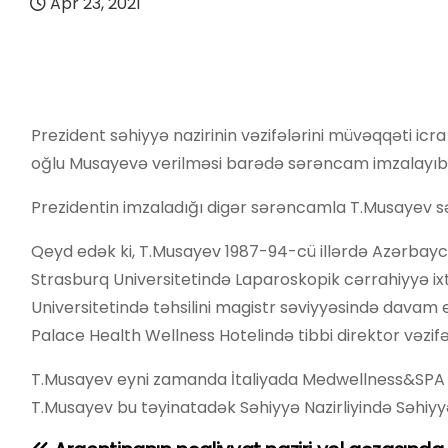
Apr 23, 2021
Prezident səhiyyə nazirinin vəzifələrini müvəqqəti icra
oğlu Musayevə verilməsi barədə sərəncam imzalayıb
Prezidentin imzaladığı digər sərəncamla T.Musayev səh
Qeyd edək ki, T.Musayev 1987-94-cü illərdə Azərbaycan
Strasburq Universitetində Laparoskopik cərrahiyyə ixtis
Universitetində təhsilini magistr səviyyəsində davam e
Palace Health Wellness Hotelində tibbi direktor vəzifə
T.Musayev eyni zamanda İtaliyada Medwellness&SPA m
T.Musayev bu təyinatadək Səhiyyə Nazirliyində Səhiyyəni