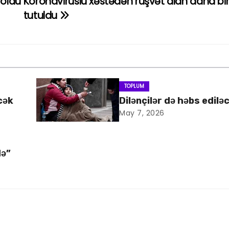
 öldü
Koronaviruslu xəstədən rüşvət alan daha bi
tutuldu
TOPLUM
cək
Dilənçilər də həbs edilə
May 7, 2026
də”