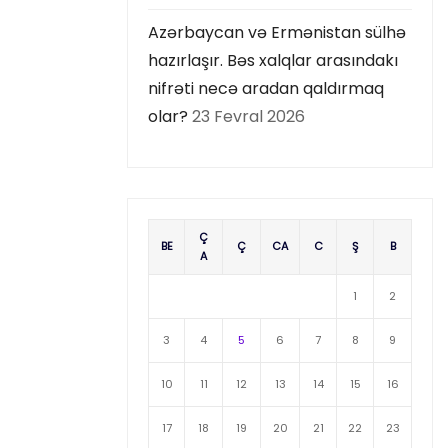
Azərbaycan və Ermənistan sülhə
hazırlaşır. Bəs xalqlar arasındakı
nifrəti necə aradan qaldırmaq
olar?
23 Fevral 2026
Ç
BE
Ç
CA
C
Ş
B
A
1
2
3
4
5
6
7
8
9
10
11
12
13
14
15
16
17
18
19
20
21
22
23