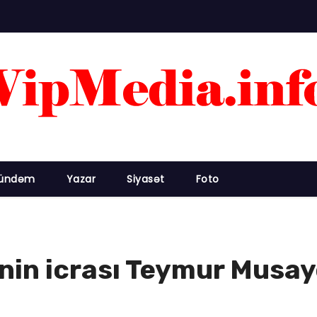
ündəm
Yazar
Siyasət
Foto
inin icrası Teymur Musay