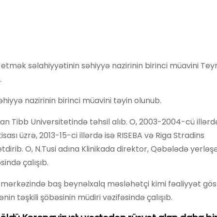
 etmək səlahiyyətinin səhiyyə nazirinin birinci müavini Tey
.
iyyə nazirinin birinci müavini təyin olunub.
 Tibb Universitetində təhsil alıb. O, 2003-2004-cü illərd
ası üzrə, 2013-15-ci illərdə isə RISEBA və Riga Stradins
tdirib. O, N.Tusi adına Klinikada direktor, Qəbələdə yerlə
sində çalışıb.
ərkəzində baş beynəlxalq məsləhətçi kimi fəaliyyət göst
n təşkili şöbəsinin müdiri vəzifəsində çalışıb.