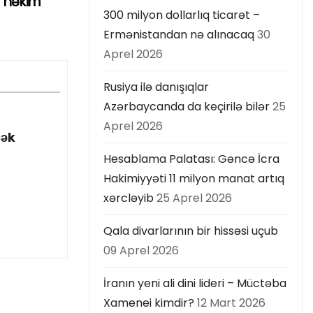
r həkim
300 milyon dollarlıq ticarət –
Ermənistandan nə alınacaq
30
Aprel 2026
Rusiya ilə danışıqlar
Azərbaycanda da keçirilə bilər
25
Aprel 2026
cək
Hesablama Palatası: Gəncə İcra
Hakimiyyəti 11 milyon manat artıq
xərcləyib
25 Aprel 2026
Qala divarlarının bir hissəsi uçub
09 Aprel 2026
İranın yeni ali dini lideri – Müctəba
Xamenei kimdir?
12 Mart 2026