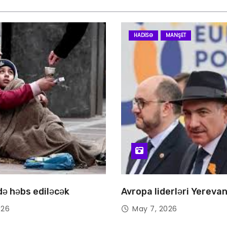
HADISƏ
MANŞET
 də həbs ediləcək
Avropa liderləri Yereva
026
May 7, 2026