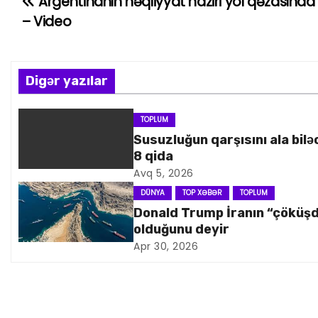
Argentinanın nəqliyyat naziri yol qəzasında
Y
– Video
a
z
Digər yazılar
ı
n
TOPLUM
Susuzluğun qarşısını ala bilə
a
8 qida
Avq 5, 2026
v
DÜNYA
TOP XƏBƏR
TOPLUM
i
Donald Trump İranın “çöküş
olduğunu deyir
q
Apr 30, 2026
a
s