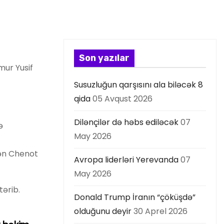
Son yazılar
mur Yusif
Susuzluğun qarşısını ala biləcək 8
qida
05 Avqust 2026
Dilənçilər də həbs ediləcək
07
ə
May 2026
şən Chenot
Avropa liderləri Yerevanda
07
May 2026
ərib.
Donald Trump İranın “çöküşdə”
olduğunu deyir
30 Aprel 2026