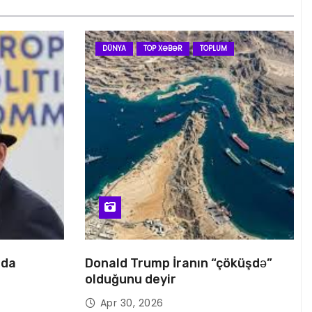
DÜNYA
TOP XƏBƏR
TOPLUM
nda
Donald Trump İranın “çöküşdə”
olduğunu deyir
Apr 30, 2026