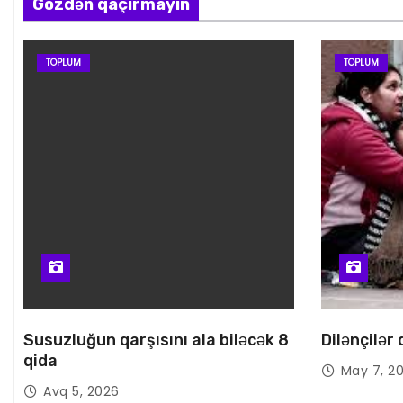
Gözdən qaçırmayın
TOPLUM
TOPLUM
Susuzluğun qarşısını ala biləcək 8
Dilənçilər
qida
May 7, 2
Avq 5, 2026