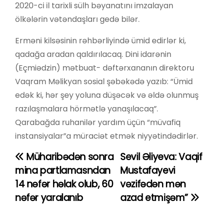
2020-ci il tarixli sülh bəyanatını imzalayan
ölkələrin vətəndaşları gedə bilər.
Erməni kilsəsinin rəhbərliyində ümid edirlər ki,
qadağa aradan qaldırılacaq. Dini idarənin
(Eçmiədzin) mətbuat- dəftərxananın direktoru
Vaqram Məlikyan sosial şəbəkədə yazıb: “Ümid
edək ki, hər şey yoluna düşəcək və əldə olunmuş
razılaşmalara hörmətlə yanaşılacaq”.
Qarabağda ruhanilər yardım üçün “müvafiq
instansiyalar”a müraciət etmək niyyətindədirlər.
Müharibədən sonra
Sevil Əliyeva: Vaqif
Y
mina partlamasndan
Mustafayevi
a
14 nəfər həlak olub, 60
vəzifədən mən
nəfər yaralanıb
azad etmişəm”
z