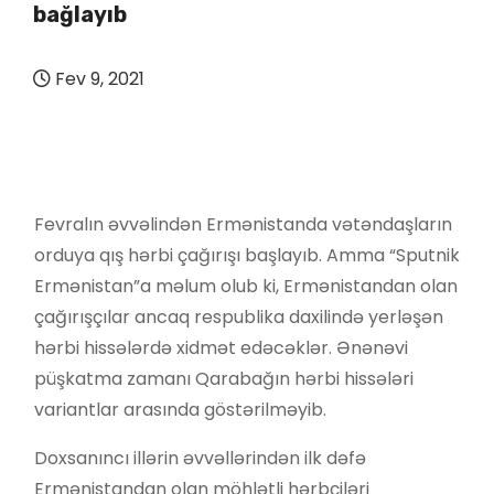
bağlayıb
Fev 9, 2021
Fevralın əvvəlindən Ermənistanda vətəndaşların
orduya qış hərbi çağırışı başlayıb. Amma “Sputnik
Ermənistan”a məlum olub ki, Ermənistandan olan
çağırışçılar ancaq respublika daxilində yerləşən
hərbi hissələrdə xidmət edəcəklər. Ənənəvi
püşkatma zamanı Qarabağın hərbi hissələri
variantlar arasında göstərilməyib.
Doxsanıncı illərin əvvəllərindən ilk dəfə
Ermənistandan olan möhlətli hərbçiləri