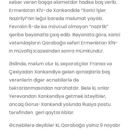
xəbər verən başqa əlamətdar hadisə baş verib.
Ermənistan KİV-də Xankəndidə “Xarici İşlər
Nazirliyi”nin ləğvi barədə məlumat yayılıb.
Fevralın 8-də isə mövcud olmayan “nazirlik”
qəribə bəyanatla çıxış edib. Bəyanata görə, xarici
vətəndaşların Qarabağa səfəri Ermənistan XİN-
in müvafiq icazəsindən sonra mümkündür.
Əslində, məlum olur ki, separatçılar Fransa və
Çexiyadan Xankəndiyə gələn qonaqlarla baş
verənlərin digər əcnəbilərlə də
təkrarlanmasından narahatdır. Belə ki, onlar
Yerevandan Xankəndiyə getmək istəyiblər,
ancaq Gorus-Xankəndi yolunda Rusiya postu
tərəfindən geri qaytarılıblar.
Əcnəbilərə deyiblər ki, Qarabağa yalnız 9 noyabr