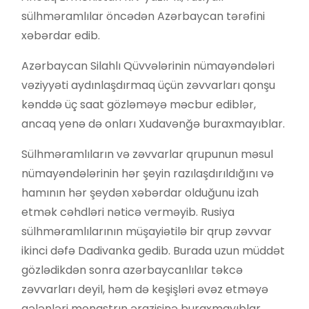
sülhməramlılar öncədən Azərbaycan tərəfini
xəbərdar edib.
Azərbaycan Silahlı Qüvvələrinin nümayəndələri
vəziyyəti aydınlaşdırmaq üçün zəvvarları qonşu
kənddə üç saat gözləməyə məcbur ediblər,
ancaq yenə də onları Xudavənğə buraxmayıblar.
Sülhməramlıların və zəvvarlar qrupunun məsul
nümayəndələrinin hər şeyin razılaşdırıldığını və
hamının hər şeydən xəbərdar olduğunu izah
etmək cəhdləri nəticə verməyib. Rusiya
sülhməramlılarının müşayiətilə bir qrup zəvvar
ikinci dəfə Dadivanka gedib. Burada uzun müddət
gözlədikdən sonra azərbaycanlılar təkcə
zəvvarları deyil, həm də keşişləri əvəz etməyə
gələnləri monastrın ərazisinə buraxmayıblar.