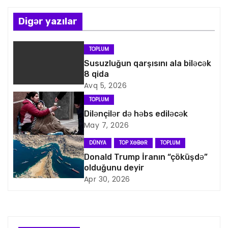
ı
n
Digər yazılar
a
TOPLUM
v
Susuzluğun qarşısını ala biləcək
8 qida
i
Avq 5, 2026
TOPLUM
q
Dilənçilər də həbs ediləcək
May 7, 2026
a
DÜNYA
TOP XƏBƏR
TOPLUM
s
Donald Trump İranın “çöküşdə”
olduğunu deyir
i
Apr 30, 2026
y
a