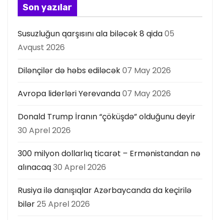
s
Son yazılar
ı
Susuzluğun qarşısını ala biləcək 8 qida
05
Avqust 2026
Dilənçilər də həbs ediləcək
07 May 2026
Avropa liderləri Yerevanda
07 May 2026
Donald Trump İranın “çöküşdə” olduğunu deyir
30 Aprel 2026
300 milyon dollarlıq ticarət – Ermənistandan nə
alınacaq
30 Aprel 2026
Rusiya ilə danışıqlar Azərbaycanda da keçirilə
bilər
25 Aprel 2026