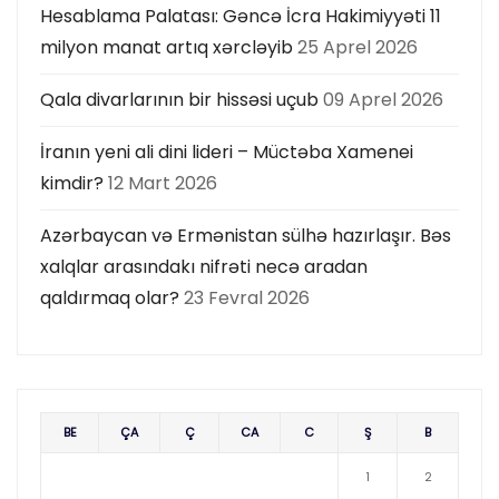
Hesablama Palatası: Gəncə İcra Hakimiyyəti 11
milyon manat artıq xərcləyib
25 Aprel 2026
Qala divarlarının bir hissəsi uçub
09 Aprel 2026
İranın yeni ali dini lideri – Müctəba Xamenei
kimdir?
12 Mart 2026
Azərbaycan və Ermənistan sülhə hazırlaşır. Bəs
xalqlar arasındakı nifrəti necə aradan
qaldırmaq olar?
23 Fevral 2026
BE
ÇA
Ç
CA
C
Ş
B
1
2