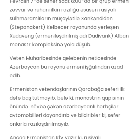
Fevralın 7-də səhər saat 8:00-da bir qrup erməni
zəvvar və ruhani ilkin razılığa əsasən rusiyalı
sülhməramlıların müşayiətilə Xankəndidən
(Stepanakert) Kəlbəcər rayonunda yerləşən
Xudavəng (erməniləşdirilmiş adı Dadivank) Alban
monastr kompleksinə yola düşüb.
Vətən Müharibəsində qələbənin nəticəsində
Azərbaycan bu rayonu erməni işğalından azad
edib.
Ermənistan vətəndaşlarının Qarabağa səfəri ilk
dəfə baş tutmayıb, belə ki, monastrın qapısının
önündə növbə çəkən azərbaycanlı hərbçilər
avtomobilləri dayandırıb və bildiriblər ki, səfər
onlarla razılaşdırılmayıb.
Ancaq Ermənistan KİV yazır ki, rusiyalı