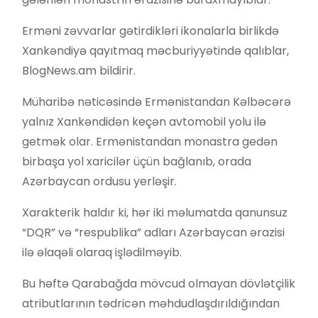
Erməni zəvvarlar gətirdikləri ikonalarla birlikdə
Xankəndiyə qayıtmaq məcburiyyətində qalıblar,
BlogNews.am bildirir.
Müharibə nəticəsində Ermənistandan Kəlbəcərə
yalnız Xankəndidən keçən avtomobil yolu ilə
getmək olar. Ermənistandan monastra gedən
birbaşa yol xaricilər üçün bağlanıb, orada
Azərbaycan ordusu yerləşir.
Xarakterik haldır ki, hər iki məlumatda qanunsuz
“DQR” və “respublika” adları Azərbaycan ərazisi
ilə əlaqəli olaraq işlədilməyib.
Bu həftə Qarabağda mövcud olmayan dövlətçilik
atributlarının tədricən məhdudlaşdırıldığından