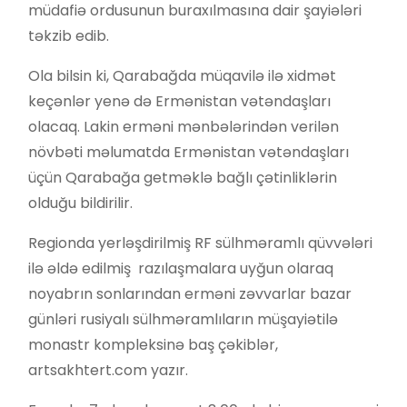
müdafiə ordusunun buraxılmasına dair şayiələri
təkzib edib.
Ola bilsin ki, Qarabağda müqavilə ilə xidmət
keçənlər yenə də Ermənistan vətəndaşları
olacaq. Lakin erməni mənbələrindən verilən
növbəti məlumatda Ermənistan vətəndaşları
üçün Qarabağa getməklə bağlı çətinliklərin
olduğu bildirilir.
Regionda yerləşdirilmiş RF sülhməramlı qüvvələri
ilə əldə edilmiş razılaşmalara uyğun olaraq
noyabrın sonlarından erməni zəvvarlar bazar
günləri rusiyalı sülhməramlıların müşayiətilə
monastr kompleksinə baş çəkiblər,
artsakhtert.com yazır.