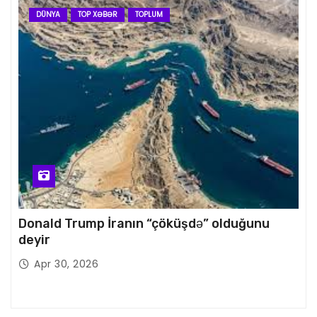
DÜNYA
TOP XƏBƏR
TOPLUM
Donald Trump İranın “çöküşdə” olduğunu
deyir
Apr 30, 2026