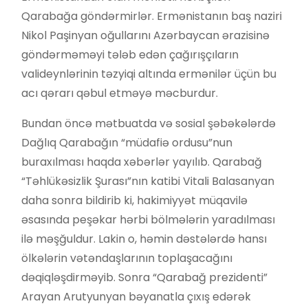
Qarabağa göndərmirlər. Ermənistanın baş naziri
Nikol Paşinyan oğullarını Azərbaycan ərazisinə
göndərməməyi tələb edən çağırışçıların
valideynlərinin təzyiqi altında ermənilər üçün bu
acı qərarı qəbul etməyə məcburdur.
Bundan öncə mətbuatda və sosial şəbəkələrdə
Dağlıq Qarabağın “müdafiə ordusu”nun
buraxılması haqda xəbərlər yayılıb. Qarabağ
“Təhlükəsizlik Şurası”nın katibi Vitali Balasanyan
daha sonra bildirib ki, hakimiyyət müqavilə
əsasında peşəkar hərbi bölmələrin yaradılması
ilə məşğuldur. Lakin o, həmin dəstələrdə hansı
ölkələrin vətəndaşlarının toplaşacağını
dəqiqləşdirməyib. Sonra “Qarabağ prezidenti”
Arayan Arutyunyan bəyanatla çıxış edərək