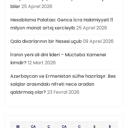
bilər
25 Aprel 2026
Hesablama Palatası: Gəncə İcra Hakimiyyəti 11
milyon manat artıq xərcləyib
25 Aprel 2026
Qala divarlarının bir hissəsi uçub
09 Aprel 2026
İranın yeni ali dini lideri – Müctəba Xamenei
kimdir?
12 Mart 2026
Azərbaycan və Ermənistan sülhə hazırlaşır. Bəs
xalqlar arasındakı nifrəti necə aradan
qaldırmaq olar?
23 Fevral 2026
BE
ÇA
Ç
CA
C
Ş
B