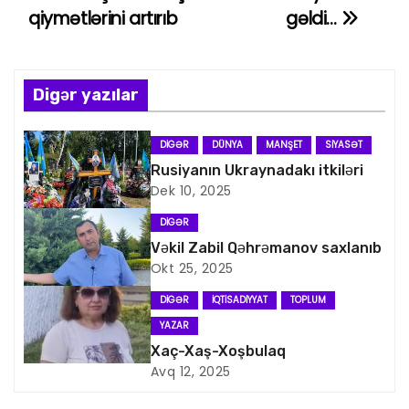
a
qiymətlərini artırıb
gəldi…
z
ı
Digər yazılar
n
DIGƏR
DÜNYA
MANŞET
SIYASƏT
a
Rusiyanın Ukraynadakı itkiləri
Dek 10, 2025
v
DIGƏR
i
Vəkil Zabil Qəhrəmanov saxlanıb
Okt 25, 2025
q
DIGƏR
İQTISADIYYAT
TOPLUM
a
YAZAR
s
Xaç-Xaş-Xoşbulaq
Avq 12, 2025
i