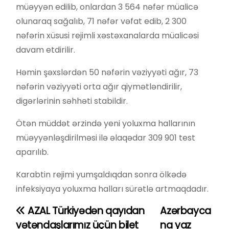
müəyyən edilib, onlardan 3 564 nəfər müalicə
olunaraq sağalıb, 71 nəfər vəfat edib, 2 300
nəfərin xüsusi rejimli xəstəxanalarda müalicəsi
davam etdirilir.
Həmin şəxslərdən 50 nəfərin vəziyyəti ağır, 73
nəfərin vəziyyəti orta ağır qiymətləndirilir,
digərlərinin səhhəti stabildir.
Ötən müddət ərzində yeni yoluxma hallarının
müəyyənləşdirilməsi ilə əlaqədar 309 901 test
aparılıb.
Karabtin rejimi yumşaldıqdan sonra ölkədə
infeksiyaya yoluxma halları sürətlə artmaqdadır.
AZAL Türkiyədən qayıdan
Azərbayca
Y
vətəndaşlarımız üçün bilet
na yaz