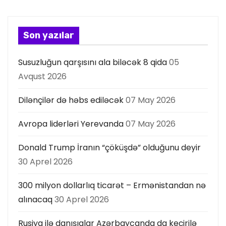
y
a
Son yazılar
s
Susuzluğun qarşısını ala biləcək 8 qida
05
ı
Avqust 2026
Dilənçilər də həbs ediləcək
07 May 2026
Avropa liderləri Yerevanda
07 May 2026
Donald Trump İranın “çöküşdə” olduğunu deyir
30 Aprel 2026
300 milyon dollarlıq ticarət – Ermənistandan nə
alınacaq
30 Aprel 2026
Rusiya ilə danışıqlar Azərbaycanda da keçirilə