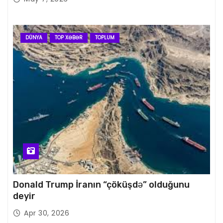
DÜNYA
TOP XƏBƏR
TOPLUM
Donald Trump İranın “çöküşdə” olduğunu
deyir
Apr 30, 2026