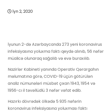
İyn 2, 2020
İyunun 2-də Azərbaycanda 273 yeni koronavirus
infeksiyasına yoluxma faktı qeydə alınıb, 56 nəfər
müalicə olunaraq sağalıb və evə buraxılıb.
Nazirlər Kabineti yanında Operativ Qərargahın
məlumatına görə, COVID-19 üçün götürülən
analiz nümunələri müsbət çıxan 1943, 1954 və
1956-cı il təvəllüdlü 3 nəfər vəfat edib.
Hazırkı dövrədək ölkədə 5 935 nəfərin
koronavirus infeksiyasına yoluxması faktı