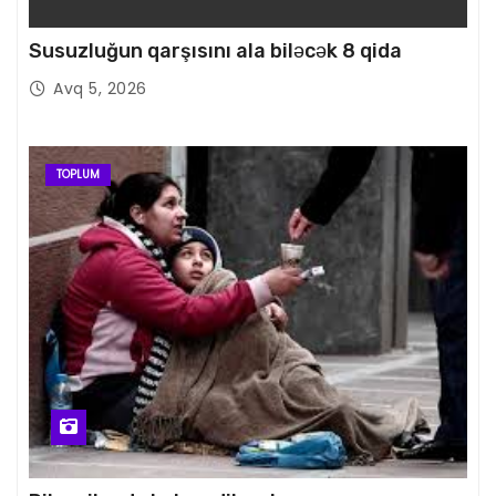
Susuzluğun qarşısını ala biləcək 8 qida
Avq 5, 2026
TOPLUM