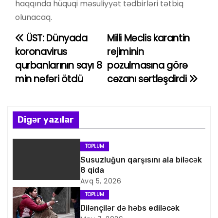
haqqında hüquqi məsuliyyət tədbirləri tətbiq
olunacaq.
ÜST: Dünyada
Milli Məclis karantin
Y
koronavirus
rejiminin
a
qurbanlarının sayı 8
pozulmasına görə
min nəfəri ötdü
cəzanı sərtləşdirdi
z
ı
n
Digər yazılar
a
TOPLUM
v
Susuzluğun qarşısını ala biləcək
8 qida
i
Avq 5, 2026
TOPLUM
q
Dilənçilər də həbs ediləcək