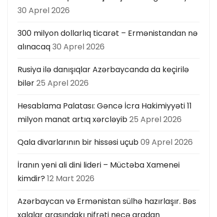
30 Aprel 2026
300 milyon dollarlıq ticarət – Ermənistandan nə
alınacaq
30 Aprel 2026
Rusiya ilə danışıqlar Azərbaycanda da keçirilə
bilər
25 Aprel 2026
Hesablama Palatası: Gəncə İcra Hakimiyyəti 11
milyon manat artıq xərcləyib
25 Aprel 2026
Qala divarlarının bir hissəsi uçub
09 Aprel 2026
İranın yeni ali dini lideri – Müctəba Xamenei
kimdir?
12 Mart 2026
Azərbaycan və Ermənistan sülhə hazırlaşır. Bəs
xalqlar arasındakı nifrəti necə aradan