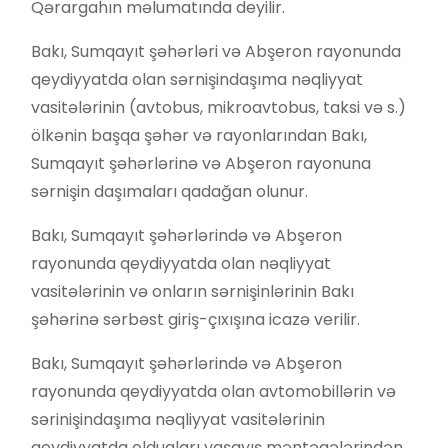
Qərargahın məlumatında deyilir.
Bakı, Sumqayıt şəhərləri və Abşeron rayonunda
qeydiyyatda olan sərnişindaşıma nəqliyyat
vasitələrinin (avtobus, mikroavtobus, taksi və s.)
ölkənin başqa şəhər və rayonlarından Bakı,
Sumqayıt şəhərlərinə və Abşeron rayonuna
sərnişin daşımaları qadağan olunur.
Bakı, Sumqayıt şəhərlərində və Abşeron
rayonunda qeydiyyatda olan nəqliyyat
vasitələrinin və onların sərnişinlərinin Bakı
şəhərinə sərbəst giriş-çıxışına icazə verilir.
Bakı, Sumqayıt şəhərlərində və Abşeron
rayonunda qeydiyyatda olan avtomobillərin və
sərinişindaşıma nəqliyyat vasitələrinin
qeydiyyatda olduqları yaşayış məntəqələrindən