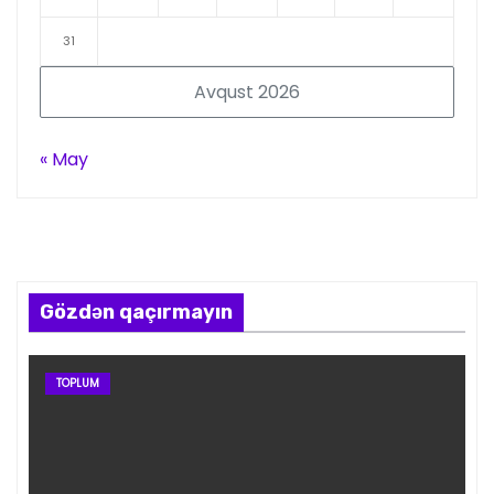
31
Avqust 2026
« May
Gözdən qaçırmayın
TOPLUM