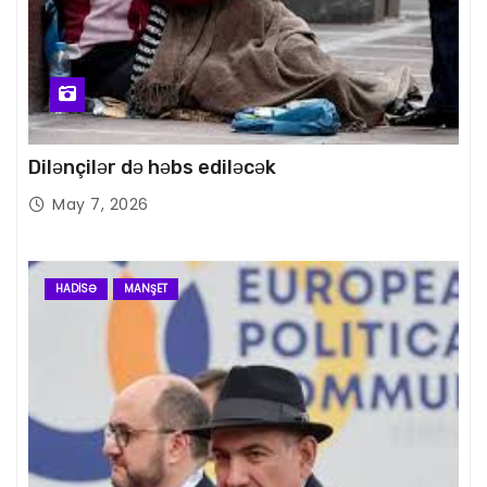
Dilənçilər də həbs ediləcək
May 7, 2026
HADISƏ
MANŞET