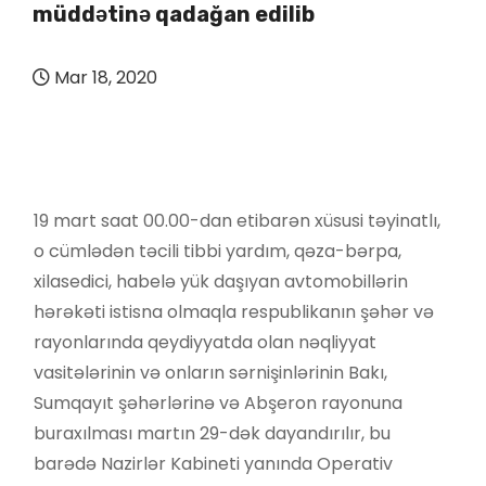
müddətinə qadağan edilib
Mar 18, 2020
19 mart saat 00.00-dan etibarən xüsusi təyinatlı,
o cümlədən təcili tibbi yardım, qəza-bərpa,
xilasedici, habelə yük daşıyan avtomobillərin
hərəkəti istisna olmaqla respublikanın şəhər və
rayonlarında qeydiyyatda olan nəqliyyat
vasitələrinin və onların sərnişinlərinin Bakı,
Sumqayıt şəhərlərinə və Abşeron rayonuna
buraxılması martın 29-dək dayandırılır, bu
barədə Nazirlər Kabineti yanında Operativ