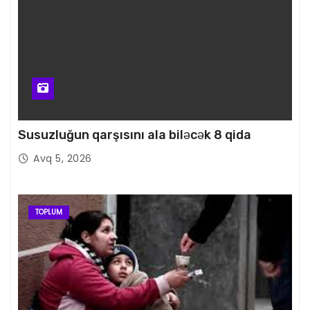
Susuzluğun qarşısını ala biləcək 8 qida
Avq 5, 2026
TOPLUM