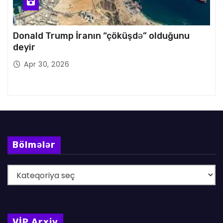
Donald Trump İranın “çöküşdə” olduğunu
deyir
Apr 30, 2026
Bölmələr
B
ö
l
m
VİP Arxiv