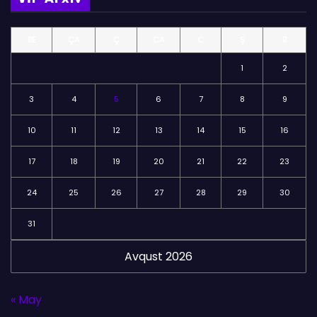
ə
l
BE
ÇA
Ç
CA
C
Ş
B
ə
r
1
2
3
4
5
6
7
8
9
10
11
12
13
14
15
16
17
18
19
20
21
22
23
24
25
26
27
28
29
30
31
Avqust 2026
« May