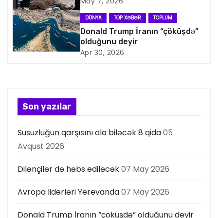
May 7, 2026
a
DÜNYA
TOP XƏBƏR
TOPLUM
s
Donald Trump İranın “çöküşdə”
olduğunu deyir
i
Apr 30, 2026
y
a
s
Son yazılar
ı
Susuzluğun qarşısını ala biləcək 8 qida
05
Avqust 2026
Dilənçilər də həbs ediləcək
07 May 2026
Avropa liderləri Yerevanda
07 May 2026
Donald Trump İranın “çöküşdə” olduğunu deyir