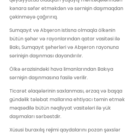
kənara səfər etməkdən və sərnişin daşımaqdan
çəkinməyə çağırırıq.
Sumqayıt və Abşeron istisna olmaqla ölkənin
bütün şəhər və rayonlarından qatar vasitəsi ilə
Bakı, Sumqayıt şəhərləri və Abşeron rayonuna
sərinişin daşınması dayandırılır.
Ölkə ərazisindəki hava limanlarından Bakıya
sərnişin daşınmasına fasilə verilir.
Ticarət əlaqələrinin saxlanması, ərzaq və başqa
gündəlik tələbat mallarına ehtiyacı təmin etmək
məqsədilə bütün nəqliyyat vasitələri ilə yük
daşımaları sərbəstdir.
Xüsusi buraxılış rejimi qaydalarını pozan şəxslər