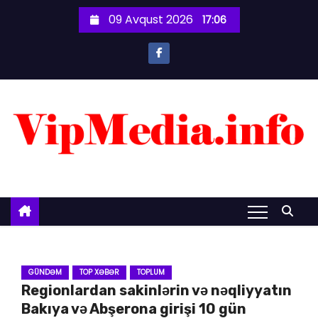
S
09 Avqust 2026
17:06
k
i
p
t
o
c
o
n
t
e
n
t
GÜNDƏM
TOP XƏBƏR
TOPLUM
Regionlardan sakinlərin və nəqliyyatın
Bakıya və Abşerona girişi 10 gün