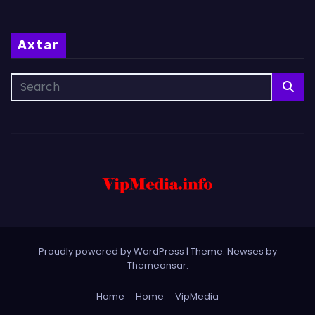
Axtar
Proudly powered by WordPress
|
Theme: Newses by
Themeansar
.
Home
Home
VipMedia