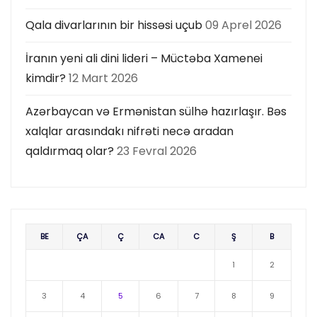
Qala divarlarının bir hissəsi uçub
09 Aprel 2026
İranın yeni ali dini lideri – Müctəba Xamenei
kimdir?
12 Mart 2026
Azərbaycan və Ermənistan sülhə hazırlaşır. Bəs
xalqlar arasındakı nifrəti necə aradan
qaldırmaq olar?
23 Fevral 2026
BE
ÇA
Ç
CA
C
Ş
B
1
2
3
4
5
6
7
8
9