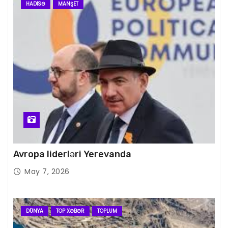
HADISƏ
MANŞET
Avropa liderləri Yerevanda
May 7, 2026
DÜNYA
TOP XƏBƏR
TOPLUM