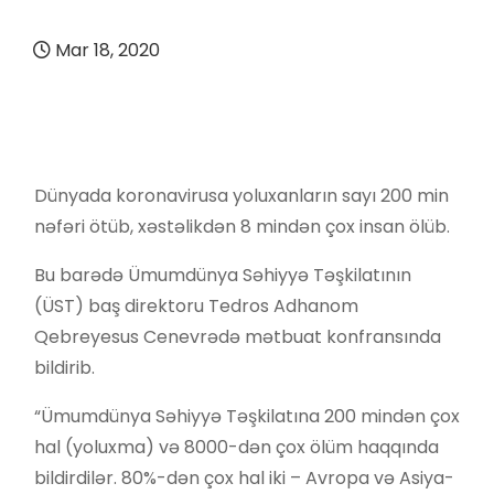
Mar 18, 2020
Dünyada koronavirusa yoluxanların sayı 200 min
nəfəri ötüb, xəstəlikdən 8 mindən çox insan ölüb.
Bu barədə Ümumdünya Səhiyyə Təşkilatının
(ÜST) baş direktoru Tedros Adhanom
Qebreyesus Cenevrədə mətbuat konfransında
bildirib.
“Ümumdünya Səhiyyə Təşkilatına 200 mindən çox
hal (yoluxma) və 8000-dən çox ölüm haqqında
bildirdilər. 80%-dən çox hal iki – Avropa və Asiya-