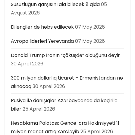
Susuzluğun qarşısını ala biləcək 8 qida
05
Avqust 2026
Dilənçilər də həbs ediləcək
07 May 2026
Avropa liderləri Yerevanda
07 May 2026
Donald Trump İranın “çöküşdə” olduğunu deyir
30 Aprel 2026
300 milyon dollarlıq ticarət – Ermənistandan nə
alınacaq
30 Aprel 2026
Rusiya ilə danışıqlar Azərbaycanda da keçirilə
bilər
25 Aprel 2026
Hesablama Palatası: Gəncə İcra Hakimiyyəti 11
milyon manat artıq xərcləyib
25 Aprel 2026