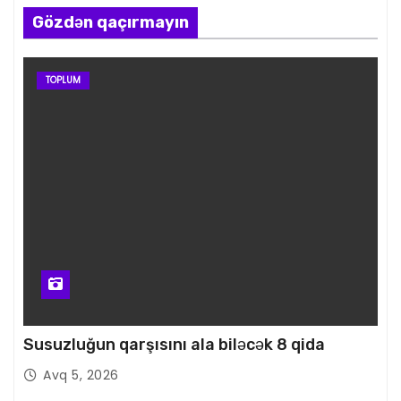
Gözdən qaçırmayın
TOPLUM
Susuzluğun qarşısını ala biləcək 8 qida
Avq 5, 2026