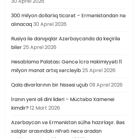
30 Aprel 2026
300 milyon dollarlıq ticarət – Ermənistandan nə
alınacaq
30 Aprel 2026
Rusiya ilə danışıqlar Azərbaycanda da keçirilə
bilər
25 Aprel 2026
Hesablama Palatası: Gəncə İcra Hakimiyyəti 11
milyon manat artıq xərcləyib
25 Aprel 2026
Qala divarlarının bir hissəsi uçub
09 Aprel 2026
İranın yeni ali dini lideri – Müctəba Xamenei
kimdir?
12 Mart 2026
Azərbaycan və Ermənistan sülhə hazırlaşır. Bəs
xalqlar arasındakı nifrəti necə aradan