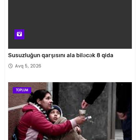
Susuzluğun qarşısını ala biləcək 8 qida
Avq 5, 2026
TOPLUM