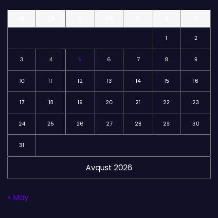
l
BE
ÇA
Ç
CA
C
Ş
B
ə
r
1
2
3
4
5
6
7
8
9
10
11
12
13
14
15
16
17
18
19
20
21
22
23
24
25
26
27
28
29
30
31
Avqust 2026
« May