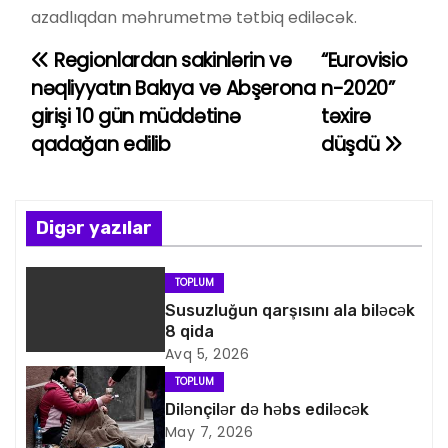
azadlıqdan məhrumetmə tətbiq ediləcək.
Regionlardan sakinlərin və
“Eurovisio
Y
nəqliyyatın Bakıya və Abşerona
n-2020”
a
girişi 10 gün müddətinə
təxirə
qadağan edilib
düşdü
z
ı
n
Digər yazılar
a
TOPLUM
v
Susuzluğun qarşısını ala biləcək
8 qida
i
Avq 5, 2026
TOPLUM
q
Dilənçilər də həbs ediləcək
May 7, 2026
a