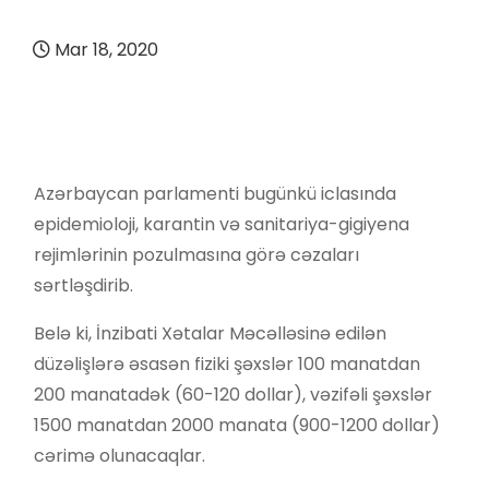
Mar 18, 2020
Azərbaycan parlamenti bugünkü iclasında
epidemioloji, karantin və sanitariya-gigiyena
rejimlərinin pozulmasına görə cəzaları
sərtləşdirib.
Belə ki, İnzibati Xətalar Məcəlləsinə edilən
düzəlişlərə əsasən fiziki şəxslər 100 manatdan
200 manatadək (60-120 dollar), vəzifəli şəxslər
1500 manatdan 2000 manata (900-1200 dollar)
cərimə olunacaqlar.