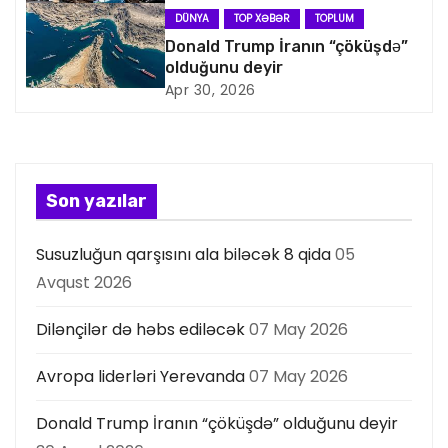
DÜNYA
TOP XƏBƏR
TOPLUM
s
Donald Trump İranın “çöküşdə”
olduğunu deyir
i
Apr 30, 2026
y
a
s
Son yazılar
ı
Susuzluğun qarşısını ala biləcək 8 qida
05
Avqust 2026
Dilənçilər də həbs ediləcək
07 May 2026
Avropa liderləri Yerevanda
07 May 2026
Donald Trump İranın “çöküşdə” olduğunu deyir