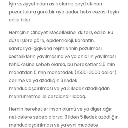
İşin vəziyyətindən asılı olaraq qeyd olunan
pozuntulara görə bir aya qədər həbs cəzası təyin
edilə bilər.
Həmçinin Cinayət Məcəlləsinə düzəliş edilib. Bu
düzəlişlərə görə, epidemioloji, karantin,
sanitariya-gigiyena rejimlərinin pozulması
xəstəliklərin yayılmasına və ya onların yayılması
təhlükəsinə səbəb olarsa, bu hərəkətlər 2,5 min
manatdan 5 min manatadək (1500-3000 dollar)
cərimə və ya azadlığın 3 ilədək
məhdudlaşdırılması və ya 3 ilədək azadlıqdan
məhrumetmə ilə cəzalandırılacaq.
Həmin hərəkətlər insan ölümü və ya digər ağır
nəticələrə səbəb olarsa, 3 ildən 5 ilədək azadlığın
məhdudlaşdırılması və ya eyni müddətə