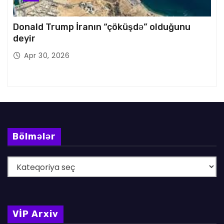
Donald Trump İranın “çöküşdə” olduğunu
deyir
Apr 30, 2026
Bölmələr
B
ö
l
m
VİP Arxiv
ə