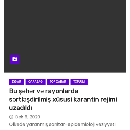
DIGƏR
QARABAĞ
TOP XƏBƏR
TOPLUM
Bu şəhər və rayonlarda
sərtləşdirilmiş xüsusi karantin rejimi
uzadıldı
Dek 6, 2020
Ölkədə yaranmış sanitar-epidemioloji vəziyyəti