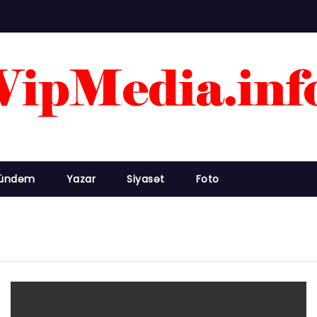
ündəm
Yazar
Siyasət
Foto