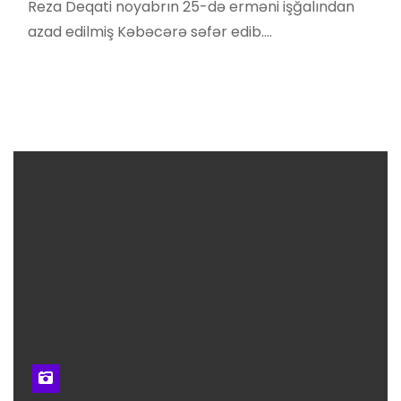
Reza Deqati noyabrın 25-də erməni işğalından
azad edilmiş Kəbəcərə səfər edib.…