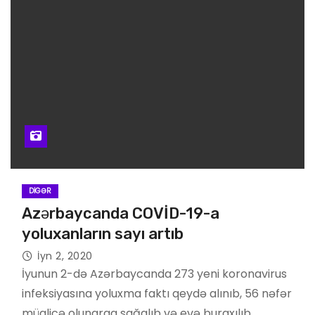
DIGƏR
Azərbaycanda COVİD-19-a
yoluxanların sayı artıb
İyn 2, 2020
İyunun 2-də Azərbaycanda 273 yeni koronavirus
infeksiyasına yoluxma faktı qeydə alınıb, 56 nəfər
müalicə olunaraq sağalıb və evə buraxılıb.