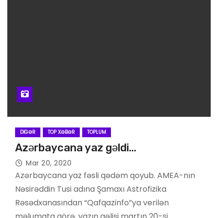
DIGƏR
TOP XƏBƏR
TOPLUM
Azərbaycana yaz gəldi…
Mar 20, 2020
Azərbaycana yaz fəsli qədəm qoyub. AMEA-nın
Nəsirəddin Tusi adına Şamaxı Astrofizika
Rəsədxanasından “Qafqazinfo”ya verilən
məlumata görə, yazın gəlişi martın 20-si…