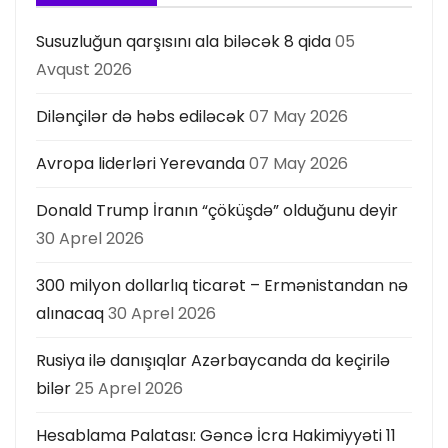
Susuzluğun qarşısını ala biləcək 8 qida
05
Avqust 2026
Dilənçilər də həbs ediləcək
07 May 2026
Avropa liderləri Yerevanda
07 May 2026
Donald Trump İranın “çöküşdə” olduğunu deyir
30 Aprel 2026
300 milyon dollarlıq ticarət – Ermənistandan nə
alınacaq
30 Aprel 2026
Rusiya ilə danışıqlar Azərbaycanda da keçirilə
bilər
25 Aprel 2026
Hesablama Palatası: Gəncə İcra Hakimiyyəti 11