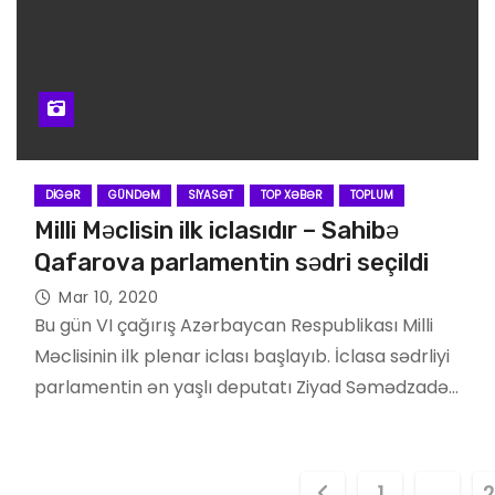
DIGƏR
GÜNDƏM
SIYASƏT
TOP XƏBƏR
TOPLUM
Milli Məclisin ilk iclasıdır – Sahibə
Qafarova parlamentin sədri seçildi
Mar 10, 2020
Bu gün VI çağırış Azərbaycan Respublikası Milli
Məclisinin ilk plenar iclası başlayıb. İclasa sədrliyi
parlamentin ən yaşlı deputatı Ziyad Səmədzadə…
P
1
…
2