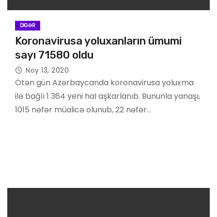
DIGƏR
Koronavirusa yoluxanların ümumi
sayı 71580 oldu
Noy 13, 2020
Ötən gün Azərbaycanda koronavirusa yoluxma
ilə bağlı 1 364 yeni hal aşkarlanıb. Bununla yanaşı,
1015 nəfər müalicə olunub, 22 nəfər…