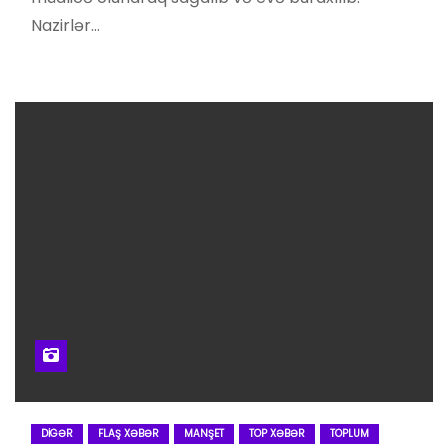
Nazirlər…
DIGƏR
FLAŞ XƏBƏR
MANŞET
TOP XƏBƏR
TOPLUM