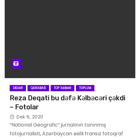
DIGƏR
QARABAĞ
TOP XƏBƏR
TOPLUM
Reza Deqati bu dəfə Kəlbəcəri çəkdi
– Fotolar
Dek 6, 2020
“National Geografic” jurnalının tanınmış
fotojurnalisti, Azərbaycan əsilli fransız fotoqraf