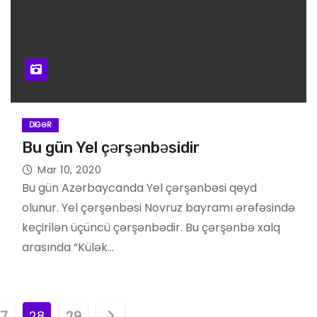
DIGƏR
Bu gün Yel çərşənbəsidir
Mar 10, 2020
Bu gün Azərbaycanda Yel çərşənbəsi qeyd
olunur. Yel çərşənbəsi Novruz bayramı ərəfəsində
keçirilən üçüncü çərşənbədir. Bu çərşənbə xalq
arasında “Külək…
7
28
29