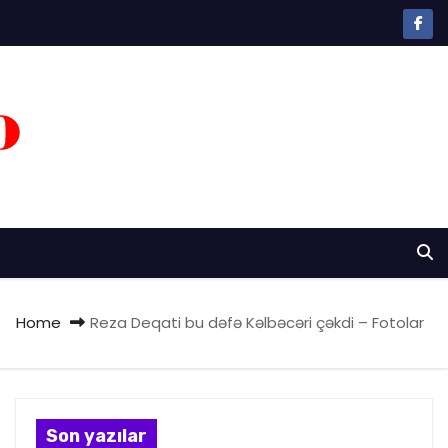
Home
Reza Deqati bu dəfə Kəlbəcəri çəkdi – Fotolar
Son yazılar