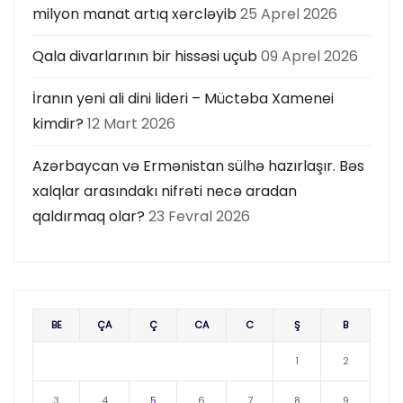
milyon manat artıq xərcləyib
25 Aprel 2026
Qala divarlarının bir hissəsi uçub
09 Aprel 2026
İranın yeni ali dini lideri – Müctəba Xamenei
kimdir?
12 Mart 2026
Azərbaycan və Ermənistan sülhə hazırlaşır. Bəs
xalqlar arasındakı nifrəti necə aradan
qaldırmaq olar?
23 Fevral 2026
BE
ÇA
Ç
CA
C
Ş
B
1
2
3
4
5
6
7
8
9