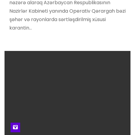
nəzərə alaraq Azərbaycan Respublikasının
Nazirlər Kabineti yanında Operativ Qərargah bəzi
şəhər və rayonlarda sərtləşdirilmiş xüsusi
karantin…