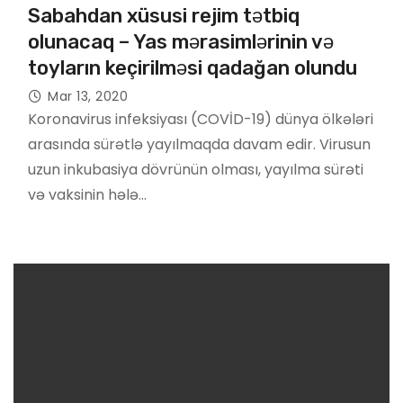
Sabahdan xüsusi rejim tətbiq
olunacaq – Yas mərasimlərinin və
toyların keçirilməsi qadağan olundu
Mar 13, 2020
Koronavirus infeksiyası (COVİD-19) dünya ölkələri
arasında sürətlə yayılmaqda davam edir. Virusun
uzun inkubasiya dövrünün olması, yayılma sürəti
və vaksinin hələ…