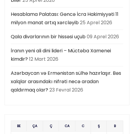
bilər
25 Aprel 2026
Hesablama Palatası: Gəncə İcra Hakimiyyəti 11
milyon manat artıq xərcləyib
25 Aprel 2026
Qala divarlarının bir hissəsi uçub
09 Aprel 2026
İranın yeni ali dini lideri – Müctəba Xamenei
kimdir?
12 Mart 2026
Azərbaycan və Ermənistan sülhə hazırlaşır. Bəs
xalqlar arasındakı nifrəti necə aradan
qaldırmaq olar?
23 Fevral 2026
BE
ÇA
Ç
CA
C
Ş
B