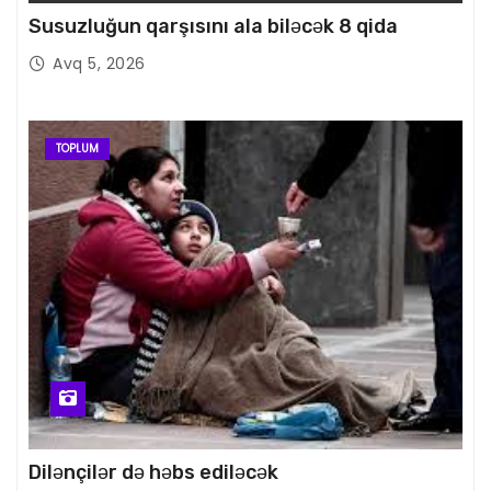
Susuzluğun qarşısını ala biləcək 8 qida
Avq 5, 2026
TOPLUM
Dilənçilər də həbs ediləcək