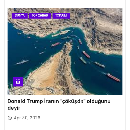
DÜNYA
TOP XƏBƏR
TOPLUM
Donald Trump İranın “çöküşdə” olduğunu
deyir
Apr 30, 2026