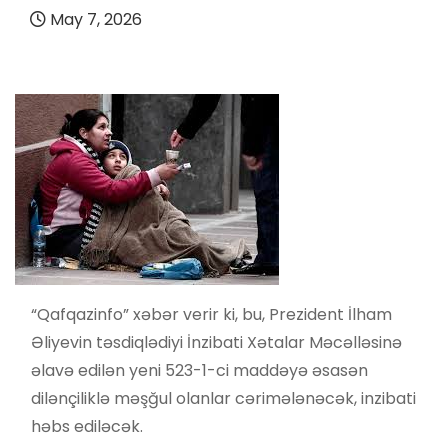
May 7, 2026
“Qafqazinfo” xəbər verir ki, bu, Prezident İlham
Əliyevin təsdiqlədiyi İnzibati Xətalar Məcəlləsinə
əlavə edilən yeni 523-1-ci maddəyə əsasən
dilənçiliklə məşğul olanlar cərimələnəcək, inzibati
həbs ediləcək.