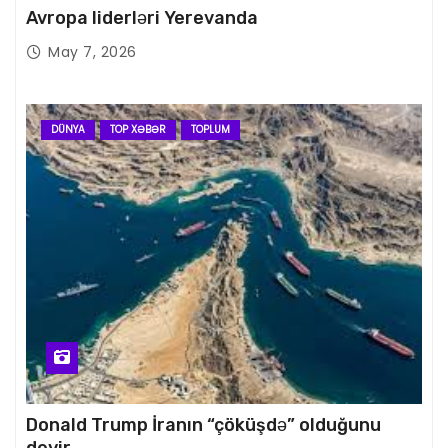
Avropa liderləri Yerevanda
May 7, 2026
DÜNYA
TOP XƏBƏR
TOPLUM
Donald Trump İranın “çöküşdə” olduğunu
deyir