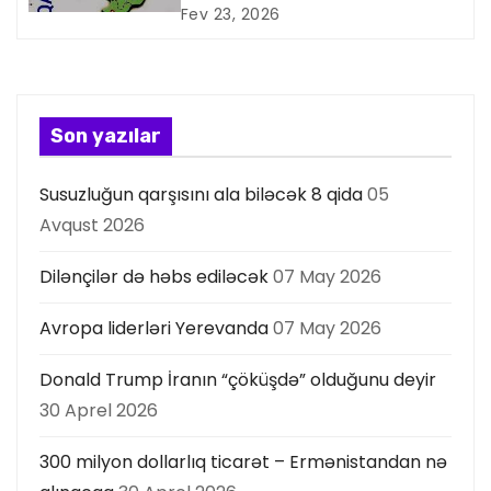
i
nifrəti necə aradan qaldırmaq
Fev 23, 2026
olar?
y
a
Son yazılar
s
Susuzluğun qarşısını ala biləcək 8 qida
05
ı
Avqust 2026
Dilənçilər də həbs ediləcək
07 May 2026
Avropa liderləri Yerevanda
07 May 2026
Donald Trump İranın “çöküşdə” olduğunu deyir
30 Aprel 2026
300 milyon dollarlıq ticarət – Ermənistandan nə