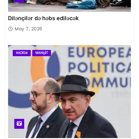
Dilənçilər də həbs ediləcək
May 7, 2026
HADISƏ
MANŞET