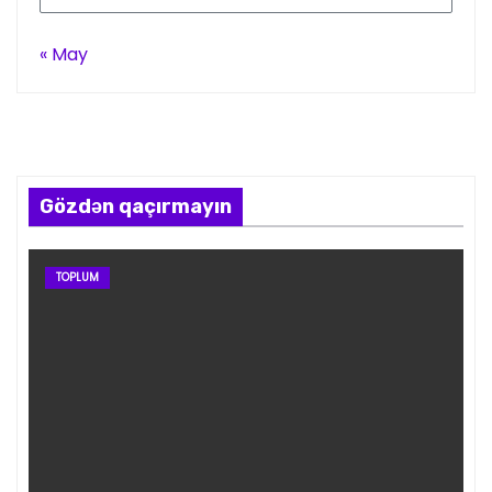
« May
Gözdən qaçırmayın
TOPLUM