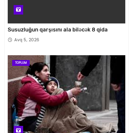
Susuzluğun qarşısını ala biləcək 8 qida
Avq 5, 2026
TOPLUM