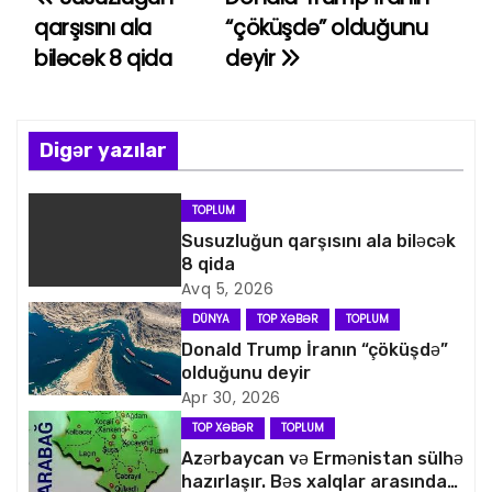
Y
qarşısını ala
“çöküşdə” olduğunu
a
biləcək 8 qida
deyir
z
ı
Digər yazılar
n
TOPLUM
a
Susuzluğun qarşısını ala biləcək
8 qida
v
Avq 5, 2026
i
DÜNYA
TOP XƏBƏR
TOPLUM
Donald Trump İranın “çöküşdə”
q
olduğunu deyir
Apr 30, 2026
a
TOP XƏBƏR
TOPLUM
s
Azərbaycan və Ermənistan sülhə
hazırlaşır. Bəs xalqlar arasındakı