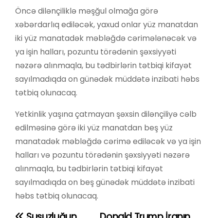
Öncə dilənçiliklə məşğul olmağa görə
xəbərdarlıq ediləcək, yaxud onlar yüz manatdan
iki yüz manatadək məbləğdə cərimələnəcək və
ya işin halları, pozuntu törədənin şəxsiyyəti
nəzərə alınmaqla, bu tədbirlərin tətbiqi kifayət
sayılmadıqda on günədək müddətə inzibati həbs
tətbiq olunacaq.
Yetkinlik yaşına çatmayan şəxsin dilənçiliyə cəlb
edilməsinə görə iki yüz manatdan beş yüz
manatadək məbləğdə cərimə ediləcək və ya işin
halları və pozuntu törədənin şəxsiyyəti nəzərə
alınmaqla, bu tədbirlərin tətbiqi kifayət
sayılmadıqda on beş günədək müddətə inzibati
həbs tətbiq olunacaq.
Susuzluğun
Donald Trump İranın