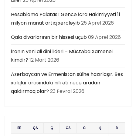
bilər
25 Aprel 2026
Hesablama Palatası: Gəncə İcra Hakimiyyəti 11
milyon manat artıq xərcləyib
25 Aprel 2026
Qala divarlarının bir hissəsi uçub
09 Aprel 2026
İranın yeni ali dini lideri – Müctəba Xamenei
kimdir?
12 Mart 2026
Azərbaycan və Ermənistan sülhə hazırlaşır. Bəs
xalqlar arasındakı nifrəti necə aradan
qaldırmaq olar?
23 Fevral 2026
BE
ÇA
Ç
CA
C
Ş
B