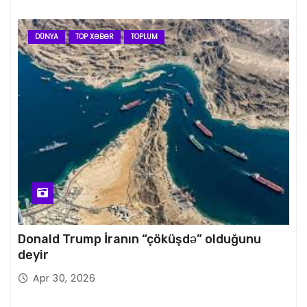
DÜNYA
TOP XƏBƏR
TOPLUM
Donald Trump İranın “çöküşdə” olduğunu
deyir
Apr 30, 2026