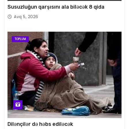
Susuzluğun qarşısını ala biləcək 8 qida
Avq 5, 2026
TOPLUM
Dilənçilər də həbs ediləcək