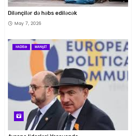
Dilənçilər də həbs ediləcək
May 7, 2026
HADISƏ
MANŞET