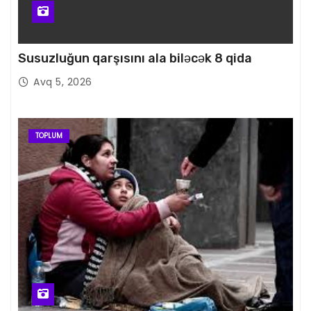
Susuzluğun qarşısını ala biləcək 8 qida
Avq 5, 2026
TOPLUM