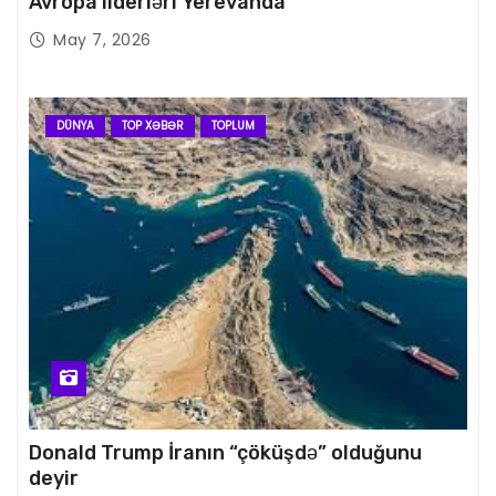
Avropa liderləri Yerevanda
May 7, 2026
DÜNYA
TOP XƏBƏR
TOPLUM
Donald Trump İranın “çöküşdə” olduğunu
deyir