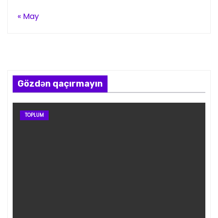
« May
Gözdən qaçırmayın
TOPLUM