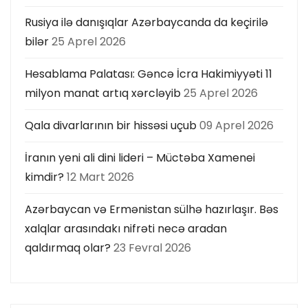
Rusiya ilə danışıqlar Azərbaycanda da keçirilə
bilər
25 Aprel 2026
Hesablama Palatası: Gəncə İcra Hakimiyyəti 11
milyon manat artıq xərcləyib
25 Aprel 2026
Qala divarlarının bir hissəsi uçub
09 Aprel 2026
İranın yeni ali dini lideri – Müctəba Xamenei
kimdir?
12 Mart 2026
Azərbaycan və Ermənistan sülhə hazırlaşır. Bəs
xalqlar arasındakı nifrəti necə aradan
qaldırmaq olar?
23 Fevral 2026