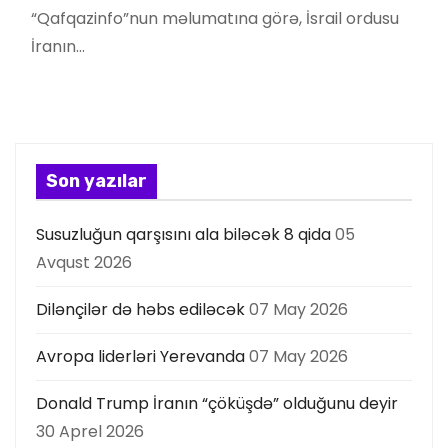
“Qafqazinfo”nun məlumatına görə, İsrail ordusu
İranın…
Son yazılar
Susuzluğun qarşısını ala biləcək 8 qida
05
Avqust 2026
Dilənçilər də həbs ediləcək
07 May 2026
Avropa liderləri Yerevanda
07 May 2026
Donald Trump İranın “çöküşdə” olduğunu deyir
30 Aprel 2026