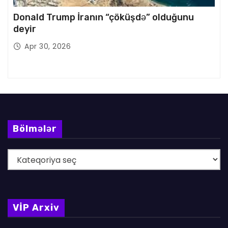
Donald Trump İranın “çöküşdə” olduğunu
deyir
Apr 30, 2026
Bölmələr
B
ö
l
m
VİP Arxiv
ə
l