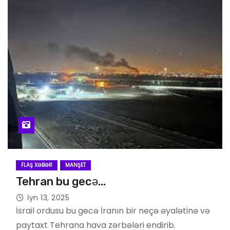
FLAŞ XƏBƏR
MANŞET
Tehran bu gecə…
İyn 13, 2025
İsrail ordusu bu gecə İranın bir neçə əyalətinə və
paytaxt Tehrana hava zərbələri endirib.