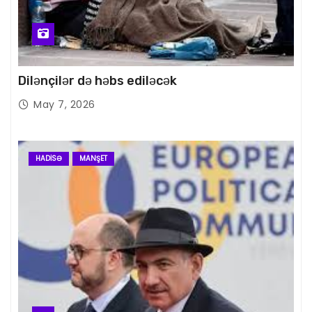
Dilənçilər də həbs ediləcək
May 7, 2026
HADISƏ
MANŞET