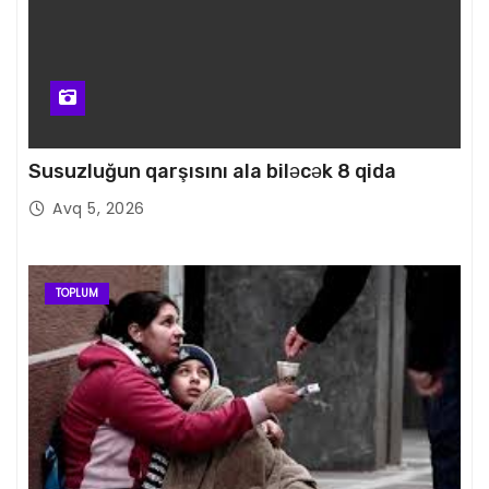
Susuzluğun qarşısını ala biləcək 8 qida
Avq 5, 2026
TOPLUM