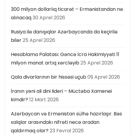
300 milyon dollarlıq ticarət – Ermənistandan nə
alınacaq
30 Aprel 2026
Rusiya ilə danışıqlar Azərbaycanda da keçirilə
bilər
25 Aprel 2026
Hesablama Palatası: Gəncə İcra Hakimiyyəti 11
milyon manat artıq xərcləyib
25 Aprel 2026
Qala divarlarının bir hissəsi uçub
09 Aprel 2026
İranın yeni ali dini lideri – Müctəba Xamenei
kimdir?
12 Mart 2026
Azərbaycan və Ermənistan sülhə hazırlaşır. Bəs
xalqlar arasındakı nifrəti necə aradan
qaldırmaq olar?
23 Fevral 2026