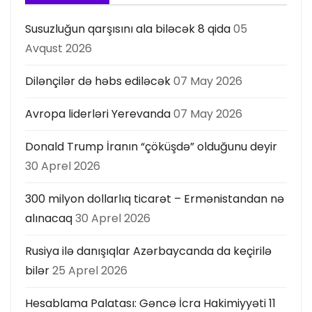
Susuzluğun qarşısını ala biləcək 8 qida
05
Avqust 2026
Dilənçilər də həbs ediləcək
07 May 2026
Avropa liderləri Yerevanda
07 May 2026
Donald Trump İranın “çöküşdə” olduğunu deyir
30 Aprel 2026
300 milyon dollarlıq ticarət – Ermənistandan nə
alınacaq
30 Aprel 2026
Rusiya ilə danışıqlar Azərbaycanda da keçirilə
bilər
25 Aprel 2026
Hesablama Palatası: Gəncə İcra Hakimiyyəti 11