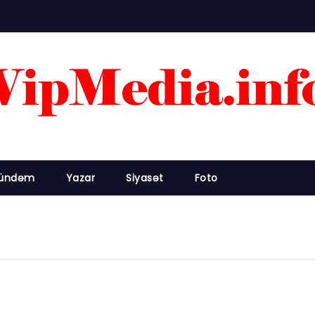
ündəm
Yazar
Siyasət
Foto