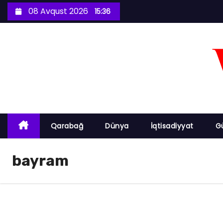
S
08 Avqust 2026
15:36
k
i
p
t
o
c
o
n
Qarabağ
Dünya
İqtisadiyyat
G
t
e
bayram
n
t