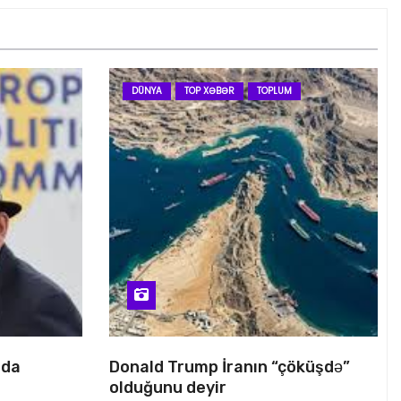
DÜNYA
TOP XƏBƏR
TOPLUM
nda
Donald Trump İranın “çöküşdə”
olduğunu deyir