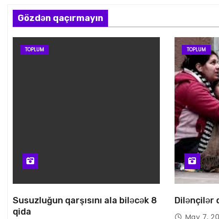
Gözdən qaçırmayın
TOPLUM
TOPLUM
Susuzluğun qarşısını ala biləcək 8
Dilənçilər
qida
May 7, 2