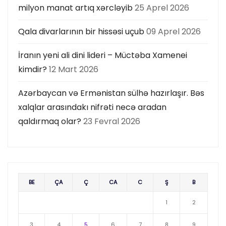
milyon manat artıq xərcləyib
25 Aprel 2026
Qala divarlarının bir hissəsi uçub
09 Aprel 2026
İranın yeni ali dini lideri – Müctəba Xamenei
kimdir?
12 Mart 2026
Azərbaycan və Ermənistan sülhə hazırlaşır. Bəs
xalqlar arasındakı nifrəti necə aradan
qaldırmaq olar?
23 Fevral 2026
BE
ÇA
Ç
CA
C
Ş
B
1
2
3
4
5
6
7
8
9