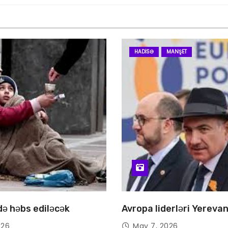
HADISƏ
MANŞET
 də həbs ediləcək
Avropa liderləri Yereva
026
May 7, 2026