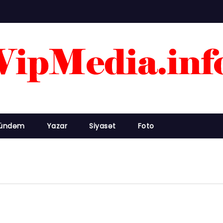
ündəm
Yazar
Siyasət
Foto