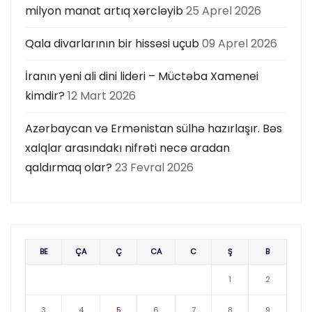
milyon manat artıq xərcləyib
25 Aprel 2026
Qala divarlarının bir hissəsi uçub
09 Aprel 2026
İranın yeni ali dini lideri – Müctəba Xamenei
kimdir?
12 Mart 2026
Azərbaycan və Ermənistan sülhə hazırlaşır. Bəs
xalqlar arasındakı nifrəti necə aradan
qaldırmaq olar?
23 Fevral 2026
BE
ÇA
Ç
CA
C
Ş
B
1
2
3
4
5
6
7
8
9