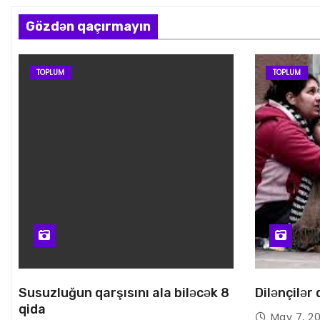
Gözdən qaçırmayın
TOPLUM
TOPLUM
Susuzluğun qarşısını ala biləcək 8
Dilənçilər
qida
May 7, 2