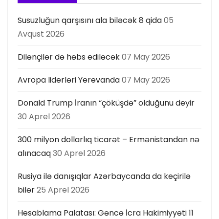
Susuzluğun qarşısını ala biləcək 8 qida
05
Avqust 2026
Dilənçilər də həbs ediləcək
07 May 2026
Avropa liderləri Yerevanda
07 May 2026
Donald Trump İranın “çöküşdə” olduğunu deyir
30 Aprel 2026
300 milyon dollarlıq ticarət – Ermənistandan nə
alınacaq
30 Aprel 2026
Rusiya ilə danışıqlar Azərbaycanda da keçirilə
bilər
25 Aprel 2026
Hesablama Palatası: Gəncə İcra Hakimiyyəti 11