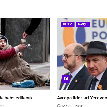
HADISƏ
MANŞET
 də həbs ediləcək
Avropa liderləri Yereva
026
May 7, 2026