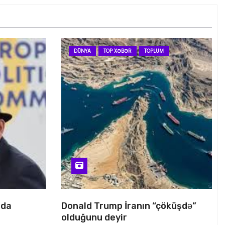
DÜNYA
TOP XƏBƏR
TOPLUM
nda
Donald Trump İranın “çöküşdə”
olduğunu deyir