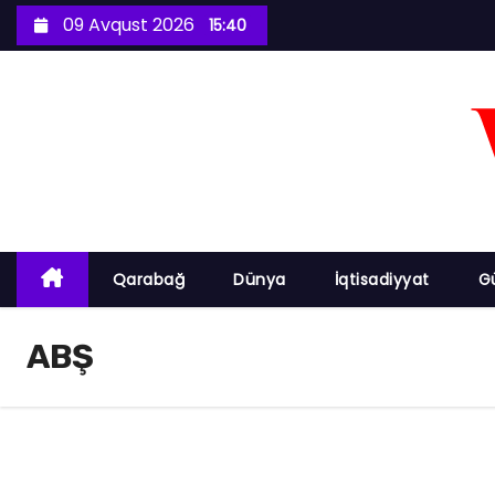
S
09 Avqust 2026
15:40
k
i
p
t
o
c
o
n
Qarabağ
Dünya
İqtisadiyyat
G
t
e
ABŞ
n
t