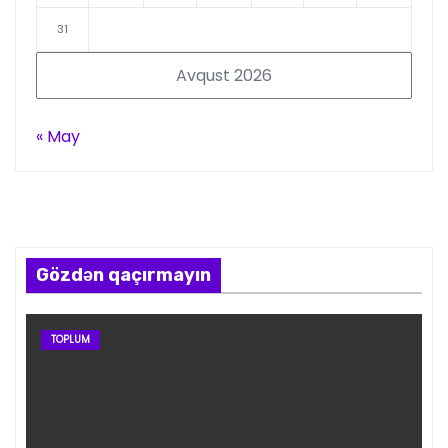
31
Avqust 2026
« May
Gözdən qaçırmayın
TOPLUM