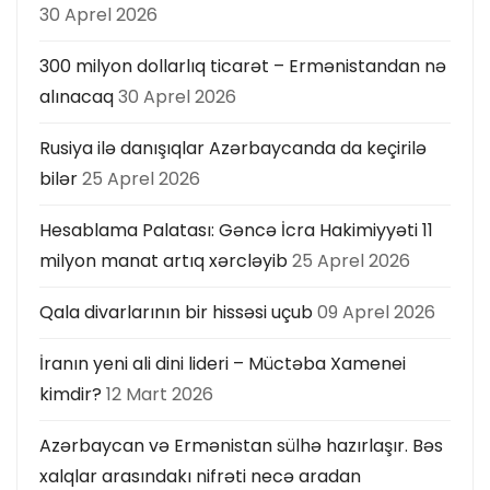
30 Aprel 2026
300 milyon dollarlıq ticarət – Ermənistandan nə
alınacaq
30 Aprel 2026
Rusiya ilə danışıqlar Azərbaycanda da keçirilə
bilər
25 Aprel 2026
Hesablama Palatası: Gəncə İcra Hakimiyyəti 11
milyon manat artıq xərcləyib
25 Aprel 2026
Qala divarlarının bir hissəsi uçub
09 Aprel 2026
İranın yeni ali dini lideri – Müctəba Xamenei
kimdir?
12 Mart 2026
Azərbaycan və Ermənistan sülhə hazırlaşır. Bəs
xalqlar arasındakı nifrəti necə aradan