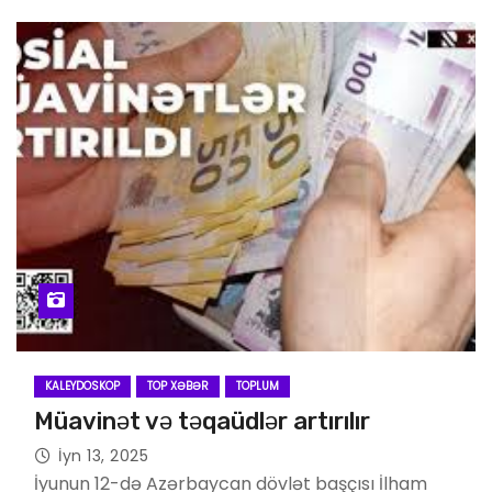
KALEYDOSKOP
TOP XƏBƏR
TOPLUM
Müavinət və təqaüdlər artırılır
İyn 13, 2025
İyunun 12-də Azərbaycan dövlət başçısı İlham