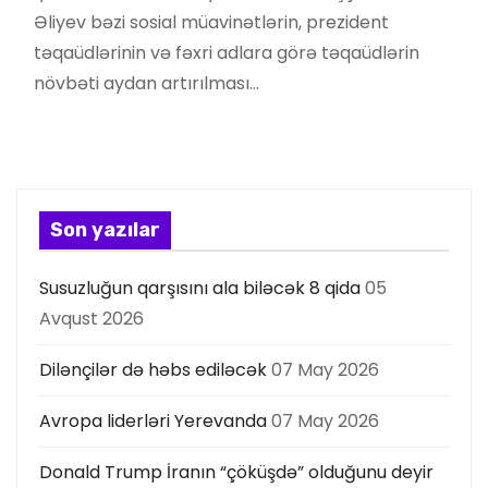
Əliyev bəzi sosial müavinətlərin, prezident
təqaüdlərinin və fəxri adlara görə təqaüdlərin
növbəti aydan artırılması…
Son yazılar
Susuzluğun qarşısını ala biləcək 8 qida
05
Avqust 2026
Dilənçilər də həbs ediləcək
07 May 2026
Avropa liderləri Yerevanda
07 May 2026
Donald Trump İranın “çöküşdə” olduğunu deyir