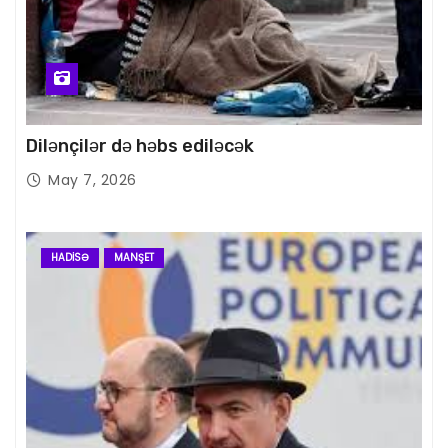
Dilənçilər də həbs ediləcək
May 7, 2026
HADISƏ
MANŞET