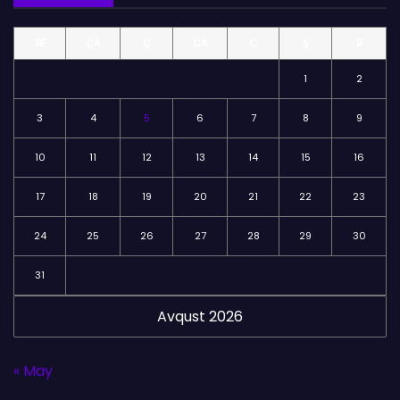
l
BE
ÇA
Ç
CA
C
Ş
B
ə
r
1
2
3
4
5
6
7
8
9
10
11
12
13
14
15
16
17
18
19
20
21
22
23
24
25
26
27
28
29
30
31
Avqust 2026
« May