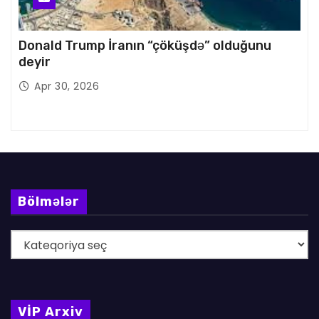
Donald Trump İranın “çöküşdə” olduğunu
deyir
Apr 30, 2026
Bölmələr
B
ö
l
m
VİP Arxiv
ə