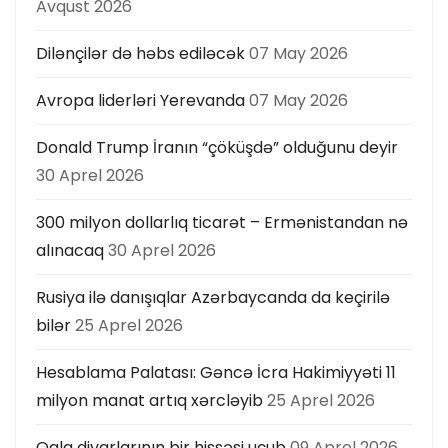
Avqust 2026
Dilənçilər də həbs ediləcək
07 May 2026
Avropa liderləri Yerevanda
07 May 2026
Donald Trump İranın “çöküşdə” olduğunu deyir
30 Aprel 2026
300 milyon dollarlıq ticarət – Ermənistandan nə
alınacaq
30 Aprel 2026
Rusiya ilə danışıqlar Azərbaycanda da keçirilə
bilər
25 Aprel 2026
Hesablama Palatası: Gəncə İcra Hakimiyyəti 11
milyon manat artıq xərcləyib
25 Aprel 2026
Qala divarlarının bir hissəsi uçub
09 Aprel 2026