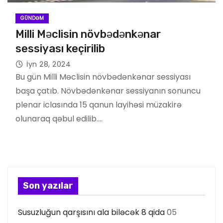
GÜNDƏM
Milli Məclisin növbədənkənar
sessiyası keçirilib
İyn 28, 2024
Bu gün Milli Məclisin növbədənkənar sessiyası
başa çatıb. Növbədənkənar sessiyanın sonuncu
plenar iclasında 15 qanun layihəsi müzakirə
olunaraq qəbul edilib.…
Son yazılar
Susuzluğun qarşısını ala biləcək 8 qida
05