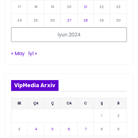
17
18
19
20
21
22
23
24
25
26
27
28
29
30
İyun 2024
« May
İyl »
VipMedia Arxiv
BE
ÇA
Ç
CA
C
Ş
B
1
2
3
4
5
6
7
8
9