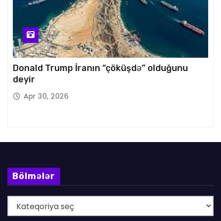
Donald Trump İranın “çöküşdə” olduğunu
deyir
Apr 30, 2026
Bölmələr
B
ö