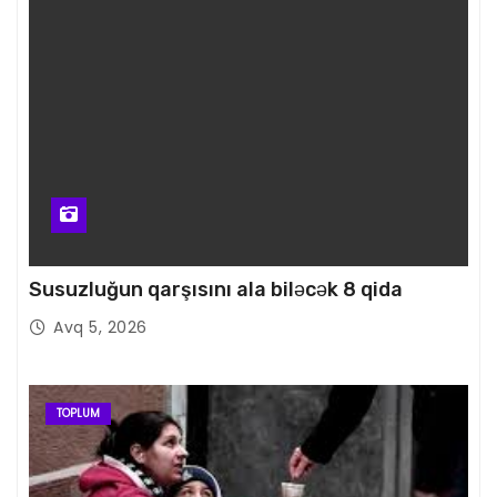
Susuzluğun qarşısını ala biləcək 8 qida
Avq 5, 2026
TOPLUM