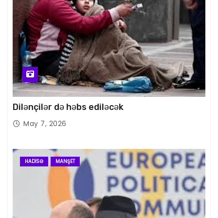
Dilənçilər də həbs ediləcək
May 7, 2026
HADISƏ
MANŞET