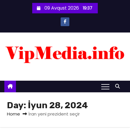
S
09 Avqust 2026
19:37
k
i
p
t
o
c
o
n
t
e
n
t
Day:
İyun 28, 2024
Home
İran yeni prezident seçir