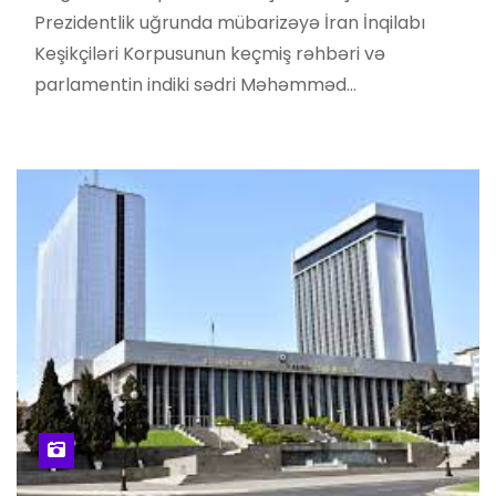
Prezidentlik uğrunda mübarizəyə İran İnqilabı
Keşikçiləri Korpusunun keçmiş rəhbəri və
parlamentin indiki sədri Məhəmməd…