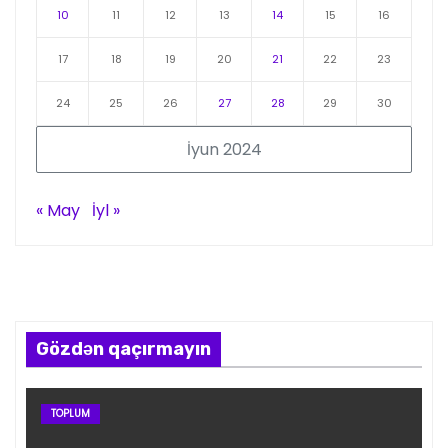
10
11
12
13
14
15
16
17
18
19
20
21
22
23
24
25
26
27
28
29
30
İyun 2024
« May
İyl »
Gözdən qaçırmayın
TOPLUM