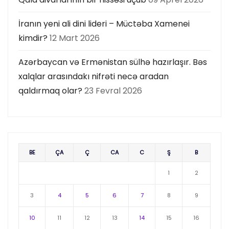
İranın yeni ali dini lideri – Müctəba Xamenei
kimdir?
12 Mart 2026
Azərbaycan və Ermənistan sülhə hazırlaşır. Bəs
xalqlar arasındakı nifrəti necə aradan
qaldırmaq olar?
23 Fevral 2026
BE
ÇA
Ç
CA
C
Ş
B
1
2
3
4
5
6
7
8
9
10
11
12
13
14
15
16