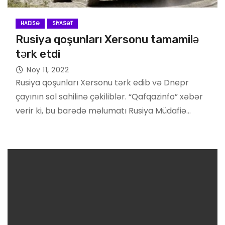
HADISƏ
SIYASƏT
Rusiya qoşunları Xersonu tamamilə
tərk etdi
Noy 11, 2022
Rusiya qoşunları Xersonu tərk edib və Dnepr
çayının sol sahilinə çəkiliblər. “Qafqazinfo” xəbər
verir ki, bu barədə məlumatı Rusiya Müdafiə…