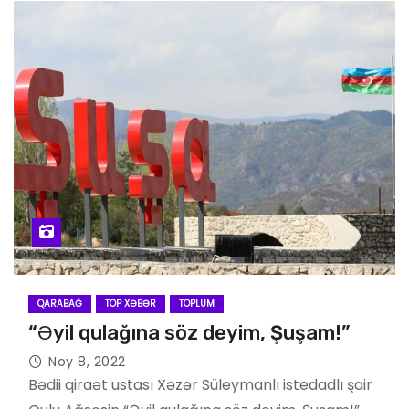
QARABAĞ
TOP XƏBƏR
TOPLUM
“Əyil qulağına söz deyim, Şuşam!”
Noy 8, 2022
Bədii qiraət ustası Xəzər Süleymanlı istedadlı şair