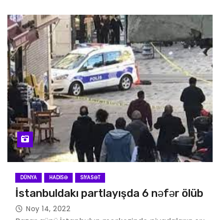
DÜNYA
HADISƏ
SIYASƏT
İstanbuldakı partlayışda 6 nəfər ölüb
Noy 14, 2022