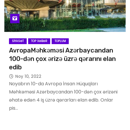
SIYASƏT
TOP XƏBƏR
TOPLUM
AvropaMəhkəməsi Azərbaycandan
100-dən çox ərizə üzrə qərarını elan
edib
Noy 10, 2022
Noyabrın 10-da Avropa İnsan Hüquqları
Məhkəməsi Azərbaycandan 100-dən çox ərizəni
əhatə edən 4 iş üzrə qərarları elan edib. Onlar
pis…