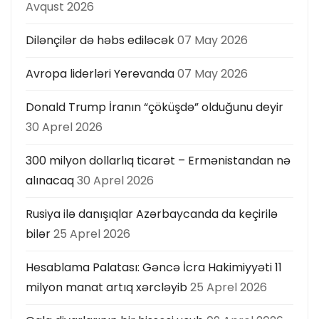
s
Avqust 2026
p
Dilənçilər də həbs ediləcək
07 May 2026
a
Avropa liderləri Yerevanda
07 May 2026
g
Donald Trump İranın “çöküşdə” olduğunu deyir
i
30 Aprel 2026
n
300 milyon dollarlıq ticarət – Ermənistandan nə
a
alınacaq
30 Aprel 2026
t
Rusiya ilə danışıqlar Azərbaycanda da keçirilə
bilər
25 Aprel 2026
i
Hesablama Palatası: Gəncə İcra Hakimiyyəti 11
o
milyon manat artıq xərcləyib
25 Aprel 2026
n