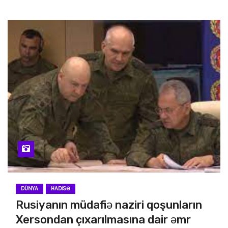
DÜNYA
HADISƏ
Rusiyanın müdafiə naziri qoşunların
Xersondan çıxarılmasına dair əmr