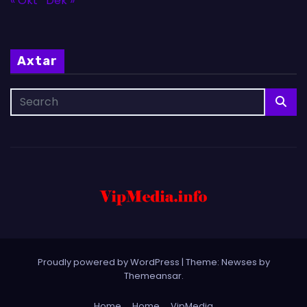
« Okt
Dek »
Axtar
Proudly powered by WordPress
|
Theme: Newses by
Themeansar
.
Home
Home
VipMedia