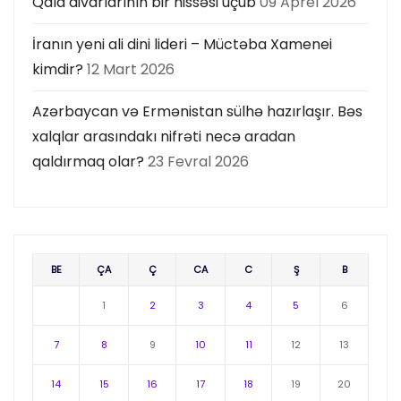
Qala divarlarının bir hissəsi uçub
09 Aprel 2026
İranın yeni ali dini lideri – Müctəba Xamenei
kimdir?
12 Mart 2026
Azərbaycan və Ermənistan sülhə hazırlaşır. Bəs
xalqlar arasındakı nifrəti necə aradan
qaldırmaq olar?
23 Fevral 2026
BE
ÇA
Ç
CA
C
Ş
B
1
2
3
4
5
6
7
8
9
10
11
12
13
14
15
16
17
18
19
20