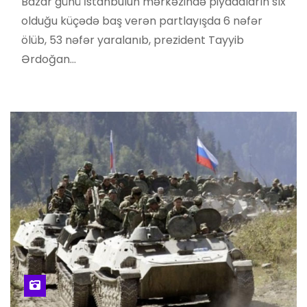
Bazar günü İstanbulun mərkəzində piyadaların sıx
olduğu küçədə baş verən partlayışda 6 nəfər
ölüb, 53 nəfər yaralanıb, prezident Tayyib
Ərdoğan…