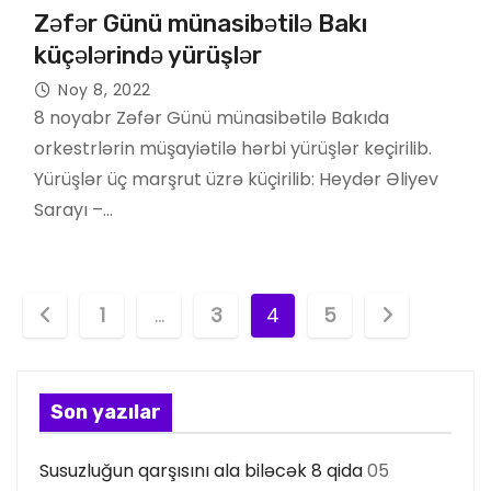
Zəfər Günü münasibətilə Bakı
küçələrində yürüşlər
Noy 8, 2022
8 noyabr Zəfər Günü münasibətilə Bakıda
orkestrlərin müşayiətilə hərbi yürüşlər keçirilib.
Yürüşlər üç marşrut üzrə küçirilib: Heydər Əliyev
Sarayı –…
P
1
…
3
4
5
o
s
Son yazılar
t
Susuzluğun qarşısını ala biləcək 8 qida
05