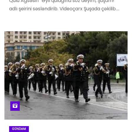
Qulu Ağsəsin “Əyil qulağına söz deyim, Şuşam!”
adlı şeirini səsləndirib. Videoçarx Şuşada çəkilib.…
GÜNDƏM