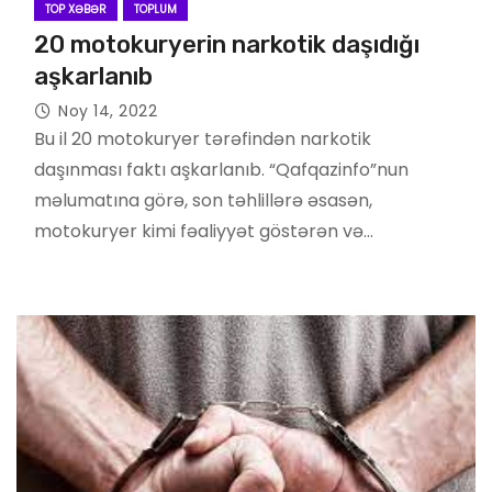
TOP XƏBƏR
TOPLUM
20 motokuryerin narkotik daşıdığı
aşkarlanıb
Noy 14, 2022
Bu il 20 motokuryer tərəfindən narkotik
daşınması faktı aşkarlanıb. “Qafqazinfo”nun
məlumatına görə, son təhlillərə əsasən,
motokuryer kimi fəaliyyət göstərən və…