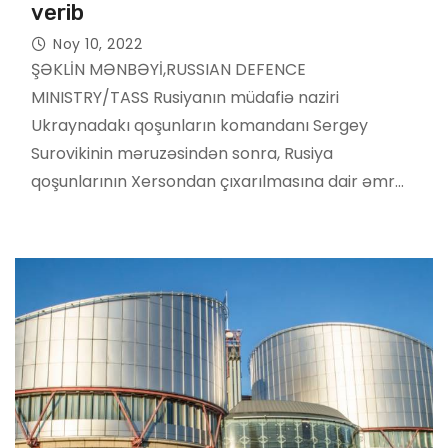
verib
Noy 10, 2022
ŞƏKLİN MƏNBƏYİ,RUSSIAN DEFENCE
MINISTRY/TASS Rusiyanın müdafiə naziri
Ukraynadakı qoşunların komandanı Sergey
Surovikinin məruzəsindən sonra, Rusiya
qoşunlarının Xersondan çıxarılmasına dair əmr…