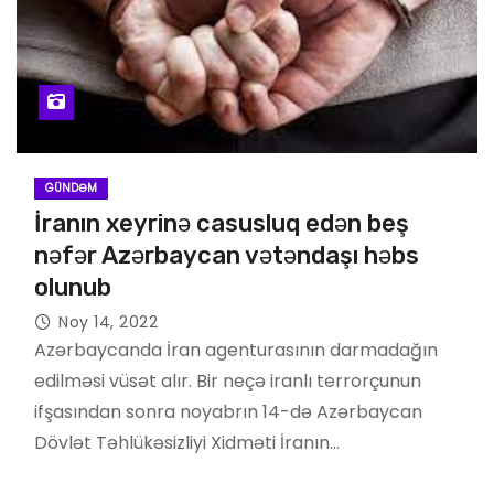
GÜNDƏM
İranın xeyrinə casusluq edən beş
nəfər Azərbaycan vətəndaşı həbs
olunub
Noy 14, 2022
Azərbaycanda İran agenturasının darmadağın
edilməsi vüsət alır. Bir neçə iranlı terrorçunun
ifşasından sonra noyabrın 14-də Azərbaycan
Dövlət Təhlükəsizliyi Xidməti İranın…