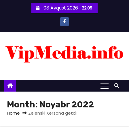
S
08 Avqust 2026
22:05
k
i
p
t
o
c
o
n
t
e
n
t
Month:
Noyabr 2022
Home
Zelenski Xersona getdi