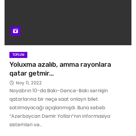
TOPLUM
Yoluxma azalıb, amma rayonlara
qatar getmir…
Noy 11, 2022
Noyabrın 10-da Bakı-Gəncə-Bakı sərnişin
qatarlarına bir neçə saat onlayn bilet
satılmayacağı açıqlanmışdı. Buna səbəb
“Azərbaycan Dəmir Yolları”nın informasiya
sistemləri və…