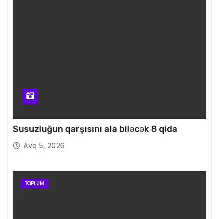
Susuzluğun qarşısını ala biləcək 8 qida
Avq 5, 2026
TOPLUM