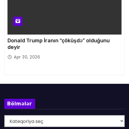
Donald Trump İranın “çöküşdə” olduğunu
deyir
Apr 30, 2026
Bölmələr
B
ö