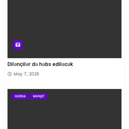
Dilənçilər də həbs ediləcək
May 7, 2026
HADISƏ
MANŞET