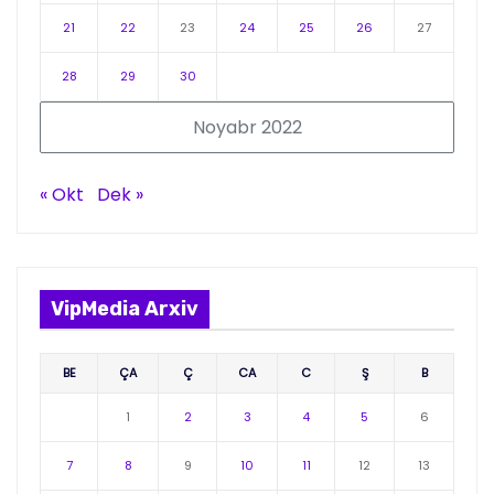
21
22
23
24
25
26
27
28
29
30
Noyabr 2022
« Okt
Dek »
VipMedia Arxiv
BE
ÇA
Ç
CA
C
Ş
B
1
2
3
4
5
6
7
8
9
10
11
12
13