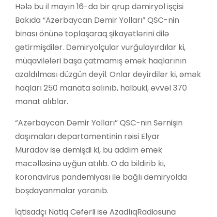
Hələ bu il mayın 16-da bir qrup dəmiryol işçisi
Bakıda “Azərbaycan Dəmir Yolları” QSC-nin
binası önünə toplaşaraq şikayətlərini dilə
gətirmişdilər. Dəmiryolçular vurğulayırdılar ki,
müqavilələri başa çatmamış əmək haqlarının
azaldılması düzgün deyil. Onlar deyirdilər ki, əmək
haqları 250 manata salınıb, halbuki, əvvəl 370
manat alıblar.
“Azərbaycan Dəmir Yolları” QSC-nin Sərnişin
daşımaları departamentinin rəisi Elyar
Muradov isə demişdi ki, bu addım əmək
məcəlləsinə uyğun atılıb. O da bildirib ki,
koronavirus pandemiyası ilə bağlı dəmiryolda
boşdayanmalar yaranıb.
İqtisadçı Natiq Cəfərli isə AzadlıqRadiosuna