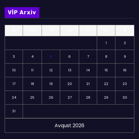
m
VİP Arxiv
ə
l
BE
ÇA
Ç
CA
C
Ş
B
ə
r
1
2
3
4
5
6
7
8
9
10
11
12
13
14
15
16
17
18
19
20
21
22
23
24
25
26
27
28
29
30
31
Avqust 2026