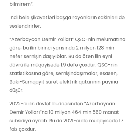
bilmirəm”.
İndi belə şikayətləri başqa rayonların sakinləri də
səsləndirirlər.
“Azərbaycan Dəmir Yolları” QSC-nin məlumatına
görə, bu ilin birinci yarısında 2 milyon 128 min
nəfər sərnişin daşıyıblar. Bu da ötən ilin eyni
dövrü ilə müqayisədə 1.9 dəfə çoxdur. QSC-nin
statistikasına görə, sərnişindaşımalar, əsasən,
Bakı-Sumqayıt sürət elektrik qatarının payına
düşür.
2022-ci ilin dövlət büdcəsindən “Azərbaycan
Dəmir Yolları”na 10 milyon 464 min 580 manat
subsidiya ayrılıb. Bu da 2021-ci illə müqayisədə 17
faiz çoxdur.