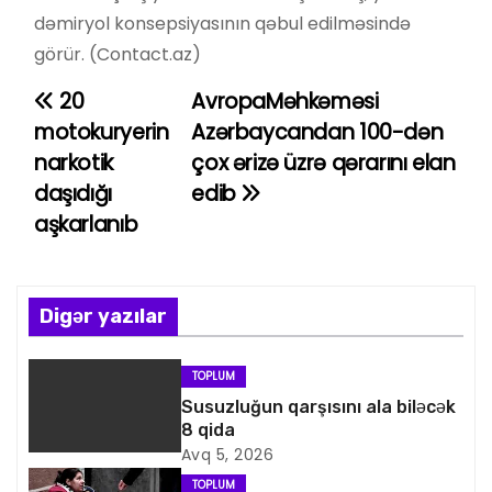
dəmiryol konsepsiyasının qəbul edilməsində
görür. (Contact.az)
20
AvropaMəhkəməsi
Y
motokuryerin
Azərbaycandan 100-dən
a
narkotik
çox ərizə üzrə qərarını elan
daşıdığı
edib
z
aşkarlanıb
ı
n
Digər yazılar
a
v
TOPLUM
Susuzluğun qarşısını ala biləcək
i
8 qida
Avq 5, 2026
q
TOPLUM