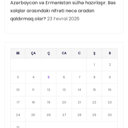
Azərbaycan və Ermənistan sülhə hazırlaşır. Bəs
xalqlar arasındakı nifrəti necə aradan
qaldırmaq olar?
23 Fevral 2026
BE
ÇA
Ç
CA
C
Ş
B
1
2
3
4
5
6
7
8
9
10
11
12
13
14
15
16
17
18
19
20
21
22
23
24
25
26
27
28
29
30
31