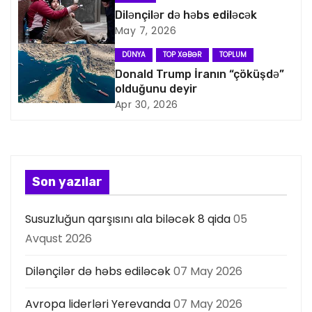
a
Dilənçilər də həbs ediləcək
May 7, 2026
s
DÜNYA
TOP XƏBƏR
TOPLUM
i
Donald Trump İranın “çöküşdə”
olduğunu deyir
y
Apr 30, 2026
a
s
Son yazılar
ı
Susuzluğun qarşısını ala biləcək 8 qida
05
Avqust 2026
Dilənçilər də həbs ediləcək
07 May 2026
Avropa liderləri Yerevanda
07 May 2026