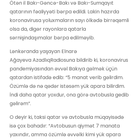
Ötən il Bakı-Gəncə-Bakı və Bakı-Sumqayıt
qatarının fəaliyyəti bərpa edildi. Lakin hazırda
koronavirusa yoluxmaların sayı ölkədə birrəqəmli
olsa da, digər rayonlara qatarla
sərnişindaşımalar bərpa edilməyib.
Lənkəranda yaşayan Elnarə
Ağayeva AzadlıqRadiosuna bildirib ki, koronavirus
pandemiyasından əvvəl Bakıya gəlmək üçün
qatardan istifadə edib: “5 manat verib gəlirdim.
Özümlə də nə qədər istəsəm yük apara bilirdim.
İndi daha qatar yoxdur, ona görə avtobusla gedib
gəlirəm”.
O deyir ki, taksi qatar və avtobusla müqayisədə
isə çox bahadır: “Avtobusun qiymət 7 manata
yaxındır, amma özümlə əvvəlki kimi yük apara