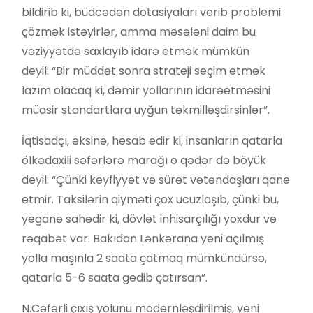
bildirib ki, büdcədən dotasiyaları verib problemi
çözmək istəyirlər, amma məsələni daim bu
vəziyyətdə saxlayıb idarə etmək mümkün
deyil: “Bir müddət sonra strateji seçim etmək
lazım olacaq ki, dəmir yollarının idarəetməsini
müasir standartlara uyğun təkmilləşdirsinlər”.
İqtisadçı, əksinə, hesab edir ki, insanların qatarla
ölkədaxili səfərlərə marağı o qədər də böyük
deyil: “Çünki keyfiyyət və sürət vətəndaşları qane
etmir. Taksilərin qiyməti çox ucuzlaşıb, çünki bu,
yeganə sahədir ki, dövlət inhisarçılığı yoxdur və
rəqabət var. Bakıdan Lənkərana yeni açılmış
yolla maşınla 2 saata çatmaq mümkündürsə,
qatarla 5-6 saata gedib çatırsan”.
N.Cəfərli çıxış yolunu modernləşdirilmiş, yeni