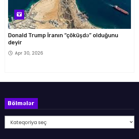
Donald Trump İranın “çöküşdə” olduğunu
deyir
Apr 30, 2026
Bölmələr
B
ö
l