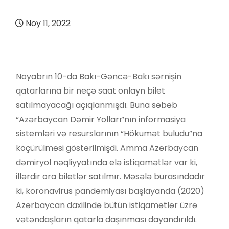
Noy 11, 2022
Noyabrın 10-da Bakı-Gəncə-Bakı sərnişin
qatarlarına bir neçə saat onlayn bilet
satılmayacağı açıqlanmışdı. Buna səbəb
“Azərbaycan Dəmir Yolları”nın informasiya
sistemləri və resurslarının “Hökumət buludu”na
köçürülməsi göstərilmişdi. Amma Azərbaycan
dəmiryol nəqliyyatında elə istiqamətlər var ki,
illərdir ora biletlər satılmır. Məsələ burasındadır
ki, koronavirus pandemiyası başlayanda (2020)
Azərbaycan daxilində bütün istiqamətlər üzrə
vətəndaşların qatarla daşınması dayandırıldı.