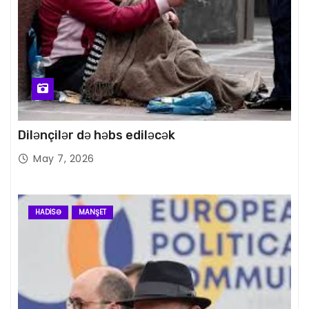
Dilənçilər də həbs ediləcək
May 7, 2026
HADISƏ
MANŞET