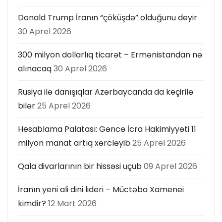
Donald Trump İranın “çöküşdə” olduğunu deyir
30 Aprel 2026
300 milyon dollarlıq ticarət – Ermənistandan nə
alınacaq
30 Aprel 2026
Rusiya ilə danışıqlar Azərbaycanda da keçirilə
bilər
25 Aprel 2026
Hesablama Palatası: Gəncə İcra Hakimiyyəti 11
milyon manat artıq xərcləyib
25 Aprel 2026
Qala divarlarının bir hissəsi uçub
09 Aprel 2026
İranın yeni ali dini lideri – Müctəba Xamenei
kimdir?
12 Mart 2026