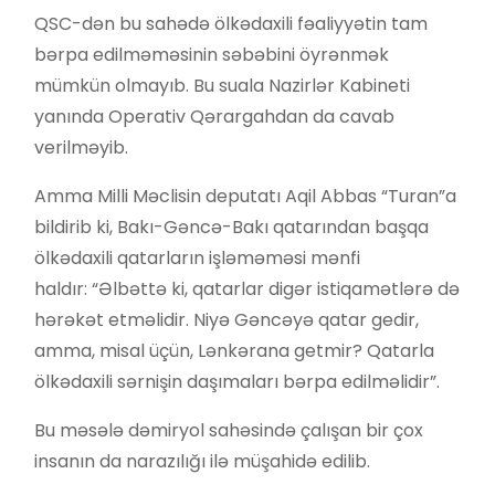
QSC-dən bu sahədə ölkədaxili fəaliyyətin tam
bərpa edilməməsinin səbəbini öyrənmək
mümkün olmayıb. Bu suala Nazirlər Kabineti
yanında Operativ Qərargahdan da cavab
verilməyib.
Amma Milli Məclisin deputatı Aqil Abbas “Turan”a
bildirib ki, Bakı-Gəncə-Bakı qatarından başqa
ölkədaxili qatarların işləməməsi mənfi
haldır: “Əlbəttə ki, qatarlar digər istiqamətlərə də
hərəkət etməlidir. Niyə Gəncəyə qatar gedir,
amma, misal üçün, Lənkərana getmir? Qatarla
ölkədaxili sərnişin daşımaları bərpa edilməlidir”.
Bu məsələ dəmiryol sahəsində çalışan bir çox
insanın da narazılığı ilə müşahidə edilib.