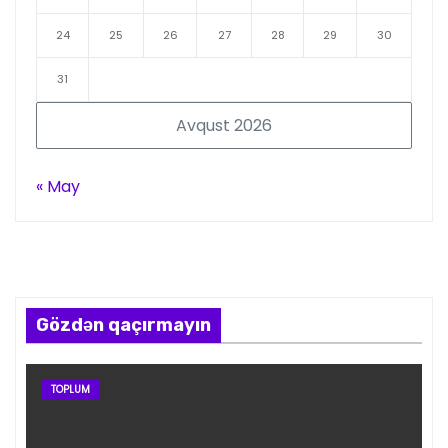
24
25
26
27
28
29
30
31
Avqust 2026
« May
Gözdən qaçırmayın
TOPLUM