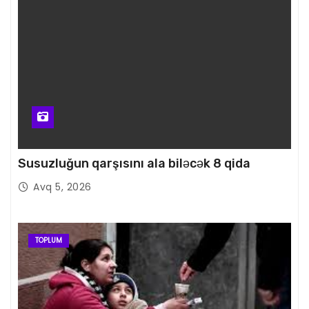
Susuzluğun qarşısını ala biləcək 8 qida
Avq 5, 2026
TOPLUM