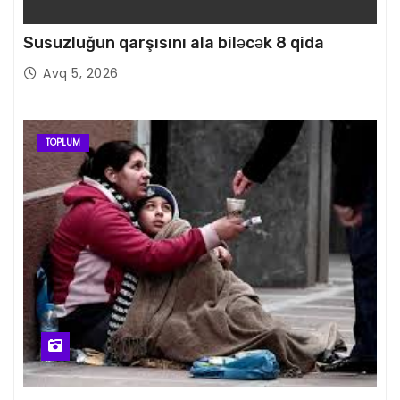
Susuzluğun qarşısını ala biləcək 8 qida
Avq 5, 2026
TOPLUM