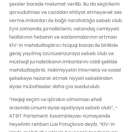
şəxslər barədə məlumat verilib. Bu da seçicilərin
qorxudulması və cəzadan ehtiyat etməyərək səs
vermə imkanları ilə bağlı narahatlığa səbəb olub.
Eyni zamanda, jurnalistlərin, vətəndaş cəmiyyəti
fəallarının həbsinin və saxlanmalarının artması
KİV-in məhdudlaşdırıcı hüquqi bazası ilə birlikdə
geniş yayılmış özünüsenzuraya səbəb olub və
müstəqil jurnalistikanın imkanlarını ciddi şəkildə
məhdudlaşdırıb. Hakimiyyətin İnternetə və sosial
şəbəkəyə nəzarət etmək niyyəti səbəbindən
siyasi mübahisələr daha çox susdurulub.
“Həqiqi seçim və iştirakın olmaması əhali
arasında ümumi siyasi apatiyaya səbəb olub”, –
ATƏT Parlament Assambleyası nümayəndə
heyətinin rəhbəri Lüsi Potuçkova deyib. “KİV-in