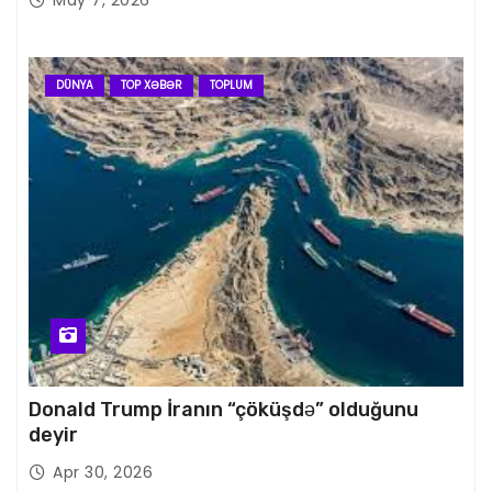
DÜNYA
TOP XƏBƏR
TOPLUM
Donald Trump İranın “çöküşdə” olduğunu
deyir
Apr 30, 2026