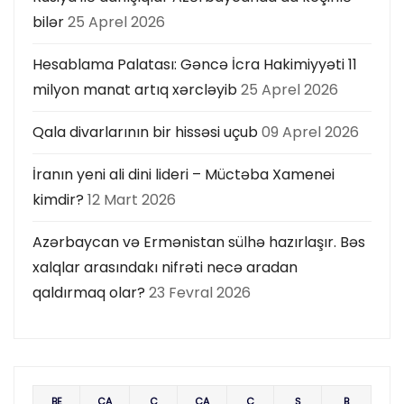
bilər
25 Aprel 2026
Hesablama Palatası: Gəncə İcra Hakimiyyəti 11
milyon manat artıq xərcləyib
25 Aprel 2026
Qala divarlarının bir hissəsi uçub
09 Aprel 2026
İranın yeni ali dini lideri – Müctəba Xamenei
kimdir?
12 Mart 2026
Azərbaycan və Ermənistan sülhə hazırlaşır. Bəs
xalqlar arasındakı nifrəti necə aradan
qaldırmaq olar?
23 Fevral 2026
BE
ÇA
Ç
CA
C
Ş
B