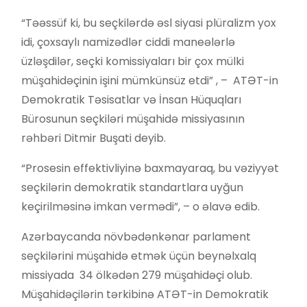
“Təəssüf ki, bu seçkilərdə əsl siyasi plüralizm yox
idi, çoxsaylı namizədlər ciddi maneələrlə
üzləşdilər, seçki komissiyaları bir çox mülki
müşahidəçinin işini mümkünsüz etdi” , – ATƏT-in
Demokratik Təsisatlar və İnsan Hüquqları
Bürosunun seçkiləri müşahidə missiyasının
rəhbəri Ditmir Buşati deyib.
“Prosesin effektivliyinə baxmayaraq, bu vəziyyət
seçkilərin demokratik standartlara uyğun
keçirilməsinə imkan vermədi”, – o əlavə edib.
Azərbaycanda növbədənkənar parlament
seçkilərini müşahidə etmək üçün beynəlxalq
missiyada 34 ölkədən 279 müşahidəçi olub.
Müşahidəçilərin tərkibinə ATƏT-in Demokratik