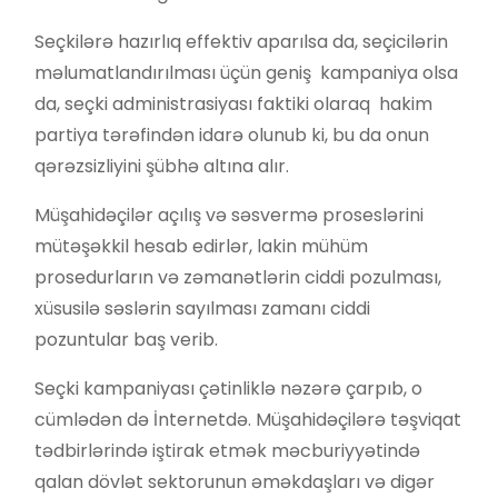
Seçkilərə hazırlıq effektiv aparılsa da, seçicilərin
məlumatlandırılması üçün geniş kampaniya olsa
da, seçki administrasiyası faktiki olaraq hakim
partiya tərəfindən idarə olunub ki, bu da onun
qərəzsizliyini şübhə altına alır.
Müşahidəçilər açılış və səsvermə proseslərini
mütəşəkkil hesab edirlər, lakin mühüm
prosedurların və zəmanətlərin ciddi pozulması,
xüsusilə səslərin sayılması zamanı ciddi
pozuntular baş verib.
Seçki kampaniyası çətinliklə nəzərə çarpıb, o
cümlədən də İnternetdə. Müşahidəçilərə təşviqat
tədbirlərində iştirak etmək məcburiyyətində
qalan dövlət sektorunun əməkdaşları və digər