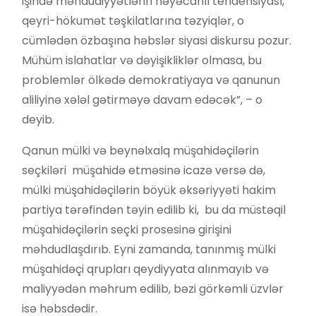
işində məhdudiyyətlərin həyəcanlı tendensiyası,
qeyri-hökumət təşkilatlarına təzyiqlər, o
cümlədən özbaşına həbslər siyasi diskursu pozur.
Mühüm islahatlar və dəyişikliklər olmasa, bu
problemlər ölkədə demokratiyaya və qanunun
aliliyinə xələl gətirməyə davam edəcək”, – o
deyib.
Qanun mülki və beynəlxalq müşahidəçilərin
seçkiləri müşahidə etməsinə icazə versə də,
mülki müşahidəçilərin böyük əksəriyyəti hakim
partiya tərəfindən təyin edilib ki, bu da müstəqil
müşahidəçilərin seçki prosesinə girişini
məhdudlaşdırıb. Eyni zamanda, tanınmış mülki
müşahidəçi qrupları qeydiyyata alınmayıb və
maliyyədən məhrum edilib, bəzi görkəmli üzvlər
isə həbsdədir.