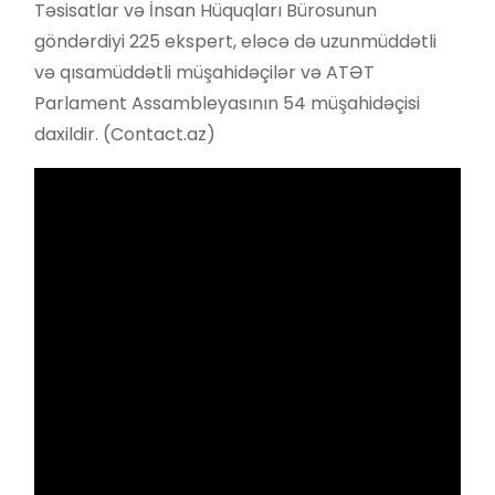
Təsisatlar və İnsan Hüquqları Bürosunun
göndərdiyi 225 ekspert, eləcə də uzunmüddətli
və qısamüddətli müşahidəçilər və ATƏT
Parlament Assambleyasının 54 müşahidəçisi
daxildir. (Contact.az)