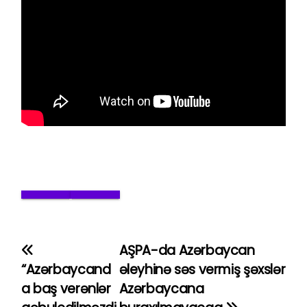
AŞPA-da Azərbaycan
Y
“Azərbaycand
əleyhinə səs vermiş şəxslər
a
a baş verənlər
Azərbaycana