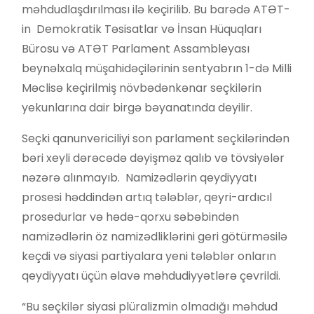
məhdudlaşdırılması ilə keçirilib. Bu barədə ATƏT-
in Demokratik Təsisatlar və İnsan Hüquqları
Bürosu və ATƏT Parlament Assambleyası
beynəlxalq müşahidəçilərinin sentyabrın 1-də Milli
Məclisə keçirilmiş növbədənkənar seçkilərin
yekunlarına dair birgə bəyanatında deyilir.
Seçki qanunvericiliyi son parlament seçkilərindən
bəri xeyli dərəcədə dəyişməz qalıb və tövsiyələr
nəzərə alınmayıb. Namizədlərin qeydiyyatı
prosesi həddindən artıq tələblər, qeyri-ardıcıl
prosedurlar və hədə-qorxu səbəbindən
namizədlərin öz namizədliklərini geri götürməsilə
keçdi və siyasi partiyalara yeni tələblər onların
qeydiyyatı üçün əlavə məhdudiyyətlərə çevrildi.
“Bu seçkilər siyasi plüralizmin olmadığı məhdud