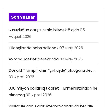
a
s
Son yazılar
ı
Susuzluğun qarşısını ala biləcək 8 qida
05
Avqust 2026
Dilənçilər də həbs ediləcək
07 May 2026
Avropa liderləri Yerevanda
07 May 2026
Donald Trump İranın “çöküşdə” olduğunu deyir
30 Aprel 2026
300 milyon dollarlıq ticarət – Ermənistandan nə
alınacaq
30 Aprel 2026
Rusiya ilə danışıqlar Azərbaycanda da keçirilə