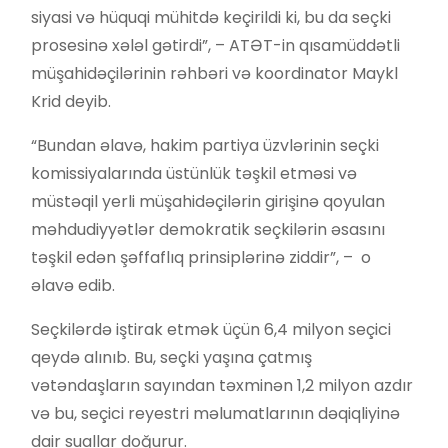
siyasi və hüquqi mühitdə keçirildi ki, bu da seçki
prosesinə xələl gətirdi”, – ATƏT-in qısamüddətli
müşahidəçilərinin rəhbəri və koordinator Maykl
Krid deyib.
“Bundan əlavə, hakim partiya üzvlərinin seçki
komissiyalarında üstünlük təşkil etməsi və
müstəqil yerli müşahidəçilərin girişinə qoyulan
məhdudiyyətlər demokratik seçkilərin əsasını
təşkil edən şəffaflıq prinsiplərinə ziddir”, – o
əlavə edib.
Seçkilərdə iştirak etmək üçün 6,4 milyon seçici
qeydə alınıb. Bu, seçki yaşına çatmış
vətəndaşların sayından təxminən 1,2 milyon azdır
və bu, seçici reyestri məlumatlarının dəqiqliyinə
dair suallar doğurur.