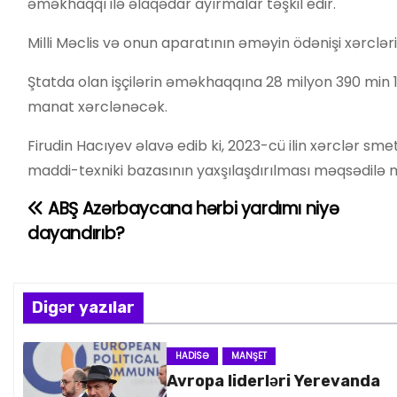
əməkhaqqı ilə əlaqədar ayırmalar təşkil edir.
Milli Məclis və onun aparatının əməyin ödənişi xərclə
Ştatda olan işçilərin əməkhaqqına 28 milyon 390 min 
manat xərclənəcək.
Firudin Hacıyev əlavə edib ki, 2023-cü ilin xərclər sm
maddi-texniki bazasının yaxşılaşdırılması məqsədilə mü
ABŞ Azərbaycana hərbi yardımı niyə
Y
dayandırıb?
a
z
Digər yazılar
ı
n
HADISƏ
MANŞET
Avropa liderləri Yerevanda