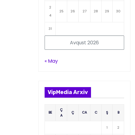
2
25
26
27
28
29
30
4
31
Avqust 2026
« May
VipMedia Arxiv
Ç
BE
Ç
CA
C
Ş
B
A
1
2