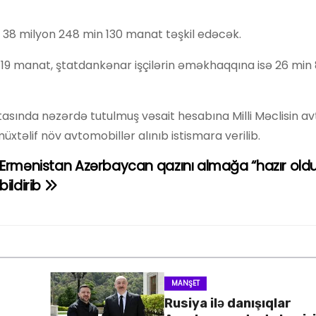
ri 38 milyon 248 min 130 manat təşkil edəcək.
119 manat, ştatdankənar işçilərin əməkhaqqına isə 26 min
etasında nəzərdə tutulmuş vəsait hesabına Milli Məclisin a
xtəlif növ avtomobillər alınıb istismara verilib.
Ermənistan Azərbaycan qazını almağa “hazır old
bildirib
MANŞET
Rusiya ilə danışıqlar