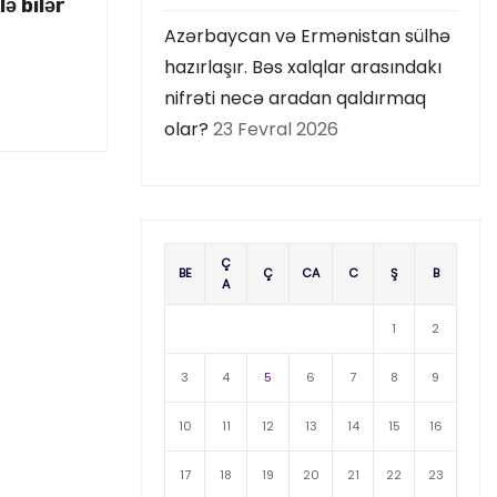
ə bilər
Azərbaycan və Ermənistan sülhə
hazırlaşır. Bəs xalqlar arasındakı
nifrəti necə aradan qaldırmaq
olar?
23 Fevral 2026
Ç
BE
Ç
CA
C
Ş
B
A
1
2
3
4
5
6
7
8
9
10
11
12
13
14
15
16
17
18
19
20
21
22
23