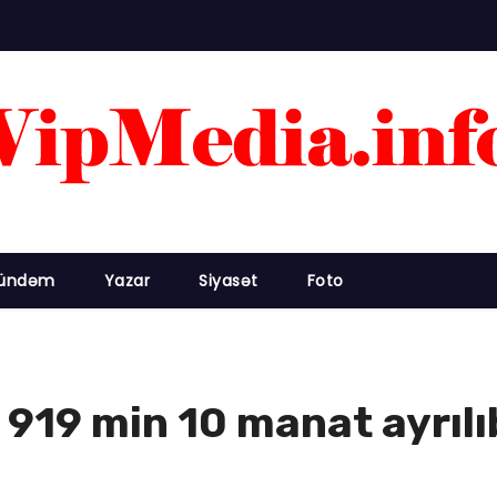
ündəm
Yazar
Siyasət
Foto
n 919 min 10 manat ayrılı