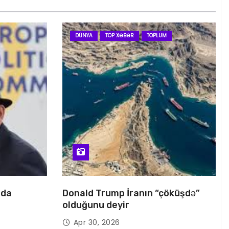
DÜNYA
TOP XƏBƏR
TOPLUM
nda
Donald Trump İranın “çöküşdə”
olduğunu deyir
Apr 30, 2026