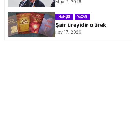
a
May 7, 2026
v
MANŞET
YAZAR
i
Şair ürəyidir o ürək
Fev 17, 2026
q
a
s
i
y
a
s
ı