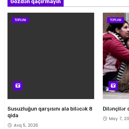
Gözdən qaçırmayın
TOPLUM
TOPLUM
Susuzluğun qarşısını ala biləcək 8
Dilənçilər
qida
May 7, 2
Avq 5, 2026