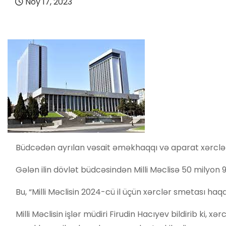
Noy 17, 2023
Büdcədən ayrılan vəsait əməkhaqqı və aparat xərclə
Gələn ilin dövlət büdcəsindən Milli Məclisə 50 milyon 9
Bu, “Milli Məclisin 2024-cü il üçün xərclər smetası haq
Milli Məclisin işlər müdiri Firudin Hacıyev bildirib ki,