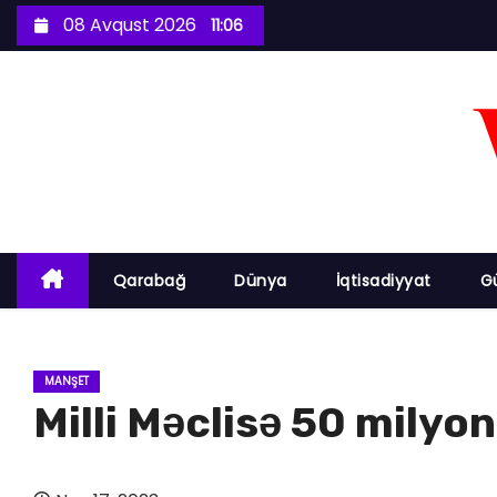
S
08 Avqust 2026
11:06
k
i
p
t
o
c
o
n
Qarabağ
Dünya
İqtisadiyyat
G
t
e
n
MANŞET
t
Milli Məclisə 50 milyo