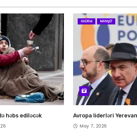
HADISƏ
MANŞET
 də həbs ediləcək
Avropa liderləri Yereva
026
May 7, 2026