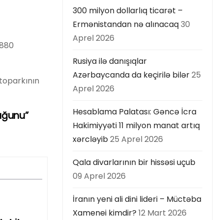
300 milyon dollarlıq ticarət –
Ermənistandan nə alınacaq
30
Aprel 2026
 880
Rusiya ilə danışıqlar
Azərbaycanda da keçirilə bilər
25
vtoparkının
Aprel 2026
Hesablama Palatası: Gəncə İcra
uğunu”
Hakimiyyəti 11 milyon manat artıq
xərcləyib
25 Aprel 2026
Qala divarlarının bir hissəsi uçub
09 Aprel 2026
İranın yeni ali dini lideri – Müctəba
Xamenei kimdir?
12 Mart 2026