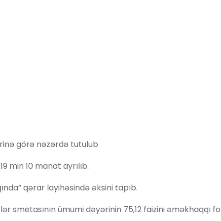
rinə görə nəzərdə tutulub
19 min 10 manat ayrılıb.
qında” qərar layihəsində əksini tapıb.
 xərclər smetasının ümumi dəyərinin 75,12 faizini əməkhaqqı f