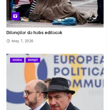
Dilənçilər də həbs ediləcək
May 7, 2026
HADISƏ
MANŞET