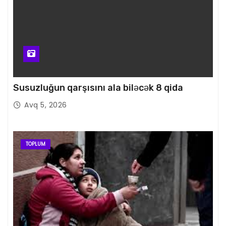
Susuzluğun qarşısını ala biləcək 8 qida
Avq 5, 2026
TOPLUM