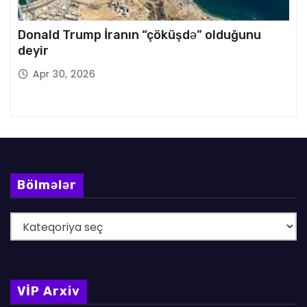
Donald Trump İranın “çöküşdə” olduğunu
deyir
Apr 30, 2026
Bölmələr
B
ö
l
m
VİP Arxiv
ə