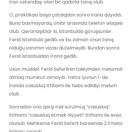
İran vətəndaşı olan bir qadınla tanış olub.
O, praktikası başa çatdıqdan sonra İrana qayıdıb.
Buna baxmayaraq, onlar arasında telefon əlaqəsi
olub. Qərarlaşıblar ki, İstanbulda görüşsünlər.
Fərid İstanbula gedib və bu zaman onun tanış
olduğu xanımın vizası düzəlməyib. Bundan sonra
Fərid İstanbuldan İrana gedib.
Uzun müddət Fərid Səfərlinin taleyindən məlumat
almaq mümkün olmayıb. Yalnız iyunun 1-də
İranda casusluq ittihamı ilə həbs edildiyi məlum
olub.
Sonradan ona qarşı irəli sürülmüş “casusluq”
ittihamı “casusluq etmək niyyəti” ittihamı ilə əvəz
olunub. Məhkəmə Fərid Səfərli barəsində 2 il həbs
hökmü çıxarıb.