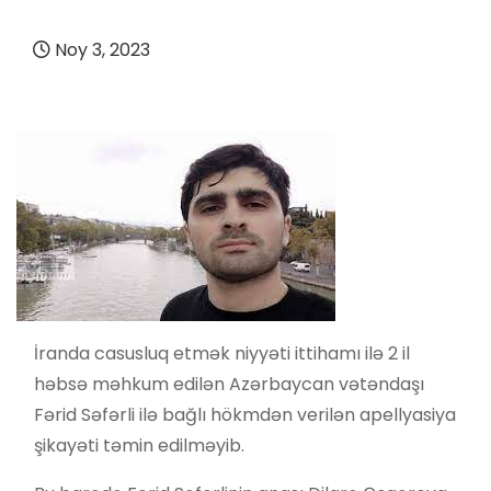
Noy 3, 2023
İranda casusluq etmək niyyəti ittihamı ilə 2 il
həbsə məhkum edilən Azərbaycan vətəndaşı
Fərid Səfərli ilə bağlı hökmdən verilən apellyasiya
şikayəti təmin edilməyib.