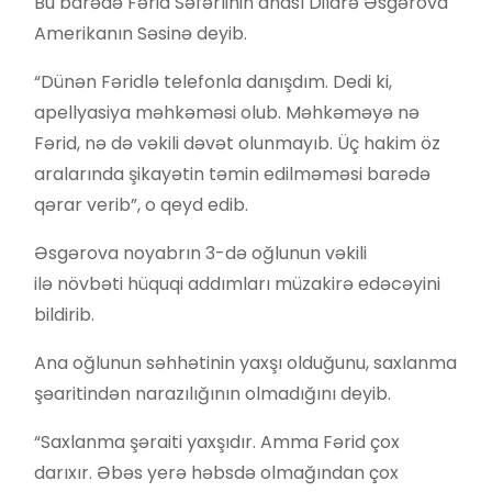
Bu barədə Fərid Səfərlinin anası Dilarə Əsgərova
Amerikanın Səsinə deyib.
“Dünən Fəridlə telefonla danışdım. Dedi ki,
apellyasiya məhkəməsi olub. Məhkəməyə nə
Fərid, nə də vəkili dəvət olunmayıb. Üç hakim öz
aralarında şikayətin təmin edilməməsi barədə
qərar verib”, o qeyd edib.
Əsgərova noyabrın 3-də oğlunun vəkili
ilə növbəti hüquqi addımları müzakirə edəcəyini
bildirib.
Ana oğlunun səhhətinin yaxşı olduğunu, saxlanma
şəaritindən narazılığının olmadığını deyib.
“Saxlanma şəraiti yaxşıdır. Amma Fərid çox
darıxır. Əbəs yerə həbsdə olmağından çox