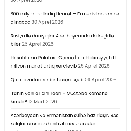
30 Aprel 2026
300 milyon dollarlıq ticarət – Ermənistandan nə
alınacaq
30 Aprel 2026
Rusiya ilə danışıqlar Azərbaycanda da keçirilə
bilər
25 Aprel 2026
Hesablama Palatası: Gəncə İcra Hakimiyyəti 11
milyon manat artıq xərcləyib
25 Aprel 2026
Qala divarlarının bir hissəsi uçub
09 Aprel 2026
İranın yeni ali dini lideri – Müctəba Xamenei
kimdir?
12 Mart 2026
Azərbaycan və Ermənistan sülhə hazırlaşır. Bəs
xalqlar arasındakı nifrəti necə aradan