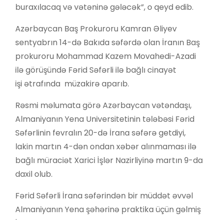
buraxılacaq və vətəninə gələcək”, o qeyd edib.
Azərbaycan Baş Prokuroru Kamran Əliyev
sentyabrın 14-də Bakıda səfərdə olan İranın Baş
prokuroru Mohammad Kazem Movahedi-Azadi
ilə görüşündə Fərid Səfərli ilə bağlı cinayət
işi ətrafında müzakirə aparıb.
Rəsmi məlumata görə Azərbaycan vətəndaşı,
Almaniyanın Yena Universitetinin tələbəsi Fərid
Səfərlinin fevralın 20-də İrana səfərə getdiyi,
lakin martın 4-dən ondan xəbər alınmaması ilə
bağlı müraciət Xarici İşlər Nazirliyinə martın 9-da
daxil olub.
Fərid Səfərli İrana səfərindən bir müddət əvvəl
Almaniyanın Yena şəhərinə praktika üçün gəlmiş