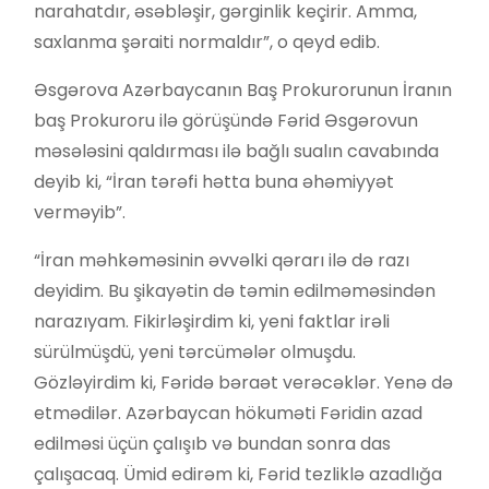
narahatdır, əsəbləşir, gərginlik keçirir. Amma,
saxlanma şəraiti normaldır”, o qeyd edib.
Əsgərova Azərbaycanın Baş Prokurorunun İranın
baş Prokuroru ilə görüşündə Fərid Əsgərovun
məsələsini qaldırması ilə bağlı sualın cavabında
deyib ki, “İran tərəfi hətta buna əhəmiyyət
verməyib”.
“İran məhkəməsinin əvvəlki qərarı ilə də razı
deyidim. Bu şikayətin də təmin edilməməsindən
narazıyam. Fikirləşirdim ki, yeni faktlar irəli
sürülmüşdü, yeni tərcümələr olmuşdu.
Gözləyirdim ki, Fəridə bəraət verəcəklər. Yenə də
etmədilər. Azərbaycan hökuməti Fəridin azad
edilməsi üçün çalışıb və bundan sonra das
çalışacaq. Ümid edirəm ki, Fərid tezliklə azadlığa