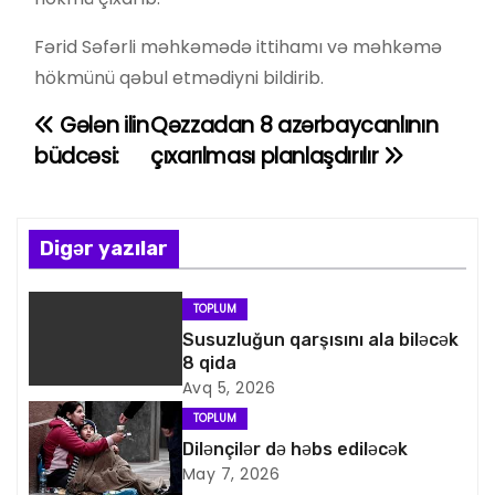
Fərid Səfərli məhkəmədə ittihamı və məhkəmə
hökmünü qəbul etmədiyni bildirib.
Gələn ilin
Qəzzadan 8 azərbaycanlının
Y
büdcəsi:
çıxarılması planlaşdırılır
a
z
Digər yazılar
ı
n
TOPLUM
Susuzluğun qarşısını ala biləcək
a
8 qida
Avq 5, 2026
v
TOPLUM
i
Dilənçilər də həbs ediləcək
May 7, 2026