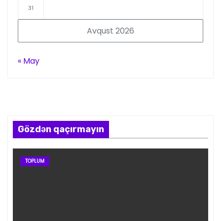
31
Avqust 2026
« May
Gözdən qaçırmayın
TOPLUM