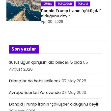
q
DÜNYA
TOP XƏBƏR
TOPLUM
a
Donald Trump İranın “çöküşdə”
olduğunu deyir
s
Apr 30, 2026
i
y
Son yazılar
a
Susuzluğun qarşısını ala biləcək 8 qida
05
s
Avqust 2026
ı
Dilənçilər də həbs ediləcək
07 May 2026
Avropa liderləri Yerevanda
07 May 2026
Donald Trump İranın “çöküşdə” olduğunu deyir