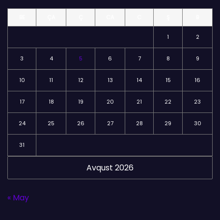
l
BE
ÇA
Ç
CA
C
Ş
B
ə
r
1
2
3
4
5
6
7
8
9
10
11
12
13
14
15
16
17
18
19
20
21
22
23
24
25
26
27
28
29
30
31
Avqust 2026
« May