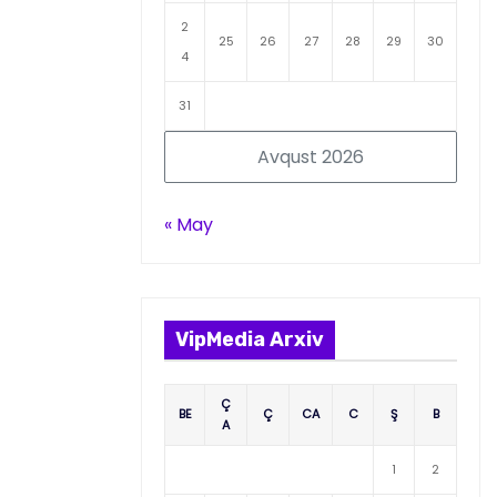
2
25
26
27
28
29
30
4
31
Avqust 2026
« May
VipMedia Arxiv
Ç
BE
Ç
CA
C
Ş
B
A
1
2