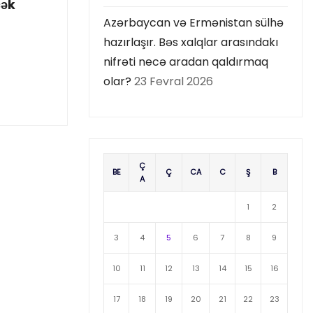
cək
Azərbaycan və Ermənistan sülhə
hazırlaşır. Bəs xalqlar arasındakı
nifrəti necə aradan qaldırmaq
olar?
23 Fevral 2026
Ç
BE
Ç
CA
C
Ş
B
A
1
2
3
4
5
6
7
8
9
10
11
12
13
14
15
16
17
18
19
20
21
22
23