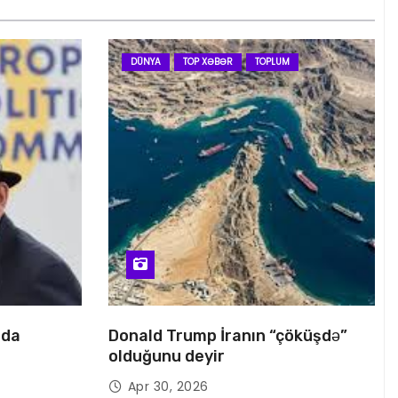
DÜNYA
TOP XƏBƏR
TOPLUM
nda
Donald Trump İranın “çöküşdə”
olduğunu deyir
Apr 30, 2026