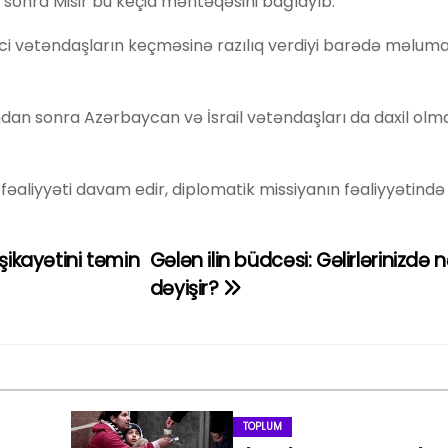
sonra Misir bu keçid məntəqəsini bağlayıb.
rici vətəndaşların keçməsinə razılıq verdiyi barədə məluma
dan sonra Azərbaycan və İsrail vətəndaşları da daxil olm
in fəaliyyəti davam edir, diplomatik missiyanın fəaliyyətində
şikayətini təmin
Gələn ilin büdcəsi: Gəlirlərinizdə n
dəyişir?
TOPLUM