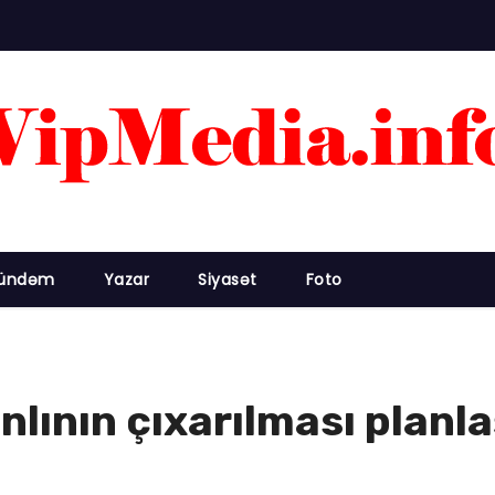
ündəm
Yazar
Siyasət
Foto
ının çıxarılması planlaş