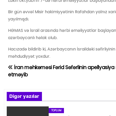
Lakin oktyabrın 7-də hərbi əməliyyatlar başlayandan 
Bir gün əvvəl Misir hakimiyyətinin Rafahdan yalnız xa
yayılmışdı.
HƏMAS və İsrail arasında hərbi əməliyyatlar başlayan
azərbaycanlı həlak olub.
Hacızadə bildirib ki, Azərbaycanın İsraildəki səfirliyin
məhdudiyyət yoxdur.
İran məhkəməsi Fərid Səfərlinin apellyasiya 
Y
etməyib
a
z
Digər yazılar
ı
n
TOPLUM