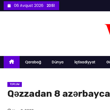
S
06 Avqust 2026
20:51
k
i
p
t
o
c
o
n
Qarabağ
Dünya
İqtisadiyyat
G
t
e
n
TOPLUM
t
Qəzzadan 8 azərbaycanl