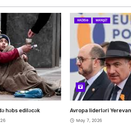
HADISƏ
MANŞET
 də həbs ediləcək
Avropa liderləri Yereva
026
May 7, 2026