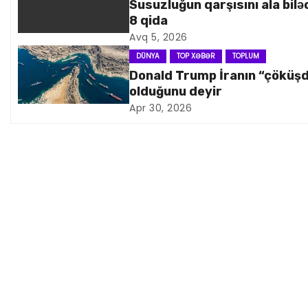
Susuzluğun qarşısını ala bilə
a
8 qida
Avq 5, 2026
v
DÜNYA
TOP XƏBƏR
TOPLUM
i
Donald Trump İranın “çöküş
olduğunu deyir
q
Apr 30, 2026
a
s
i
y
a
s