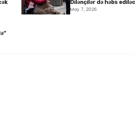
cək
Dilənçilər də həbs edilə
May 7, 2026
də”