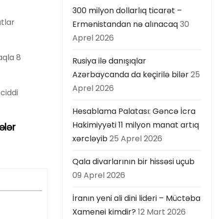
300 milyon dollarlıq ticarət –
tlar
Ermənistandan nə alınacaq
30
Aprel 2026
aqla 8
Rusiya ilə danışıqlar
Azərbaycanda da keçirilə bilər
25
Aprel 2026
 ciddi
Hesablama Palatası: Gəncə İcra
Hakimiyyəti 11 milyon manat artıq
ələr
xərcləyib
25 Aprel 2026
Qala divarlarının bir hissəsi uçub
09 Aprel 2026
İranın yeni ali dini lideri – Müctəba
Xamenei kimdir?
12 Mart 2026