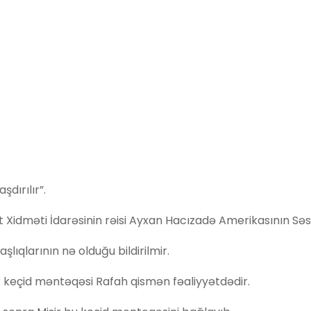
dırılır”.
t Xidməti İdarəsinin rəisi Ayxan Hacızadə Amerikasının Səs
lıqlarının nə olduğu bildirilmir.
bir keçid məntəqəsi Rafah qismən fəaliyyətdədir.