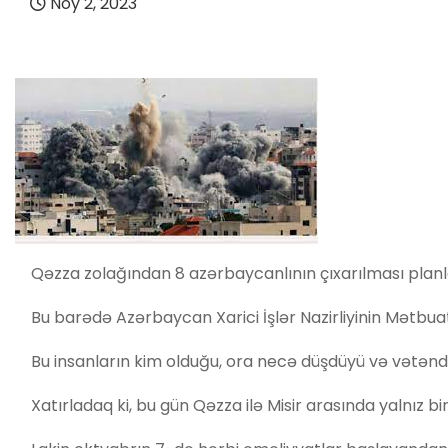
Noy 2, 2023
Qəzza zolağından 8 azərbaycanlının çıxarılması planlaş
Bu barədə Azərbaycan Xarici İşlər Nazirliyinin Mətbua
Bu insanların kim olduğu, ora necə düşdüyü və vətəndaş
Xatırladaq ki, bu gün Qəzza ilə Misir arasında yalnız 