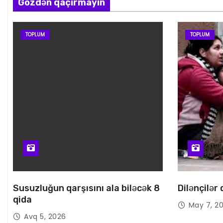
Gözdən qaçırmayın
TOPLUM
TOPLUM
Susuzluğun qarşısını ala biləcək 8
Dilənçilər
qida
May 7, 2
Avq 5, 2026