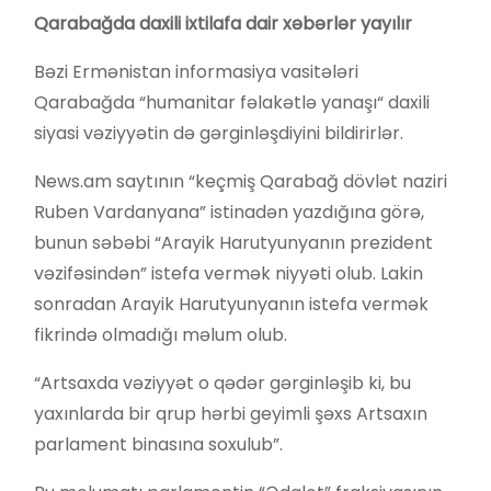
Qarabağda daxili ixtilafa dair xəbərlər yayılır
Bəzi Ermənistan informasiya vasitələri
Qarabağda “humanitar fəlakətlə yanaşı“ daxili
siyasi vəziyyətin də gərginləşdiyini bildirirlər.
News.am saytının “keçmiş Qarabağ dövlət naziri
Ruben Vardanyana” istinadən yazdığına görə,
bunun səbəbi “Arayik Harutyunyanın prezident
vəzifəsindən” istefa vermək niyyəti olub. Lakin
sonradan Arayik Harutyunyanın istefa vermək
fikrində olmadığı məlum olub.
“Artsaxda vəziyyət o qədər gərginləşib ki, bu
yaxınlarda bir qrup hərbi geyimli şəxs Artsaxın
parlament binasına soxulub”.