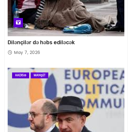
Dilənçilər də həbs ediləcək
May 7, 2026
HADISƏ
MANŞET