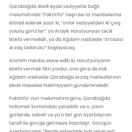
Qarabağda daxili siyasi vəziyyətlə bağlı
məlumatında “Faktİnfo” nəşri isə öz mənbələrinə
istinad edərək yazır ki, “onlar vəziyyətdən iki çıxış
yolunu görürlər”: ya Arayik Harutyunyan təcili
istefa verməlidir, ya da Ağdam vasitəsilə “Artsaxa
ərzaq tədarükü” başlayacaq.
Anonim mənbə əlavə edib ki, Harutyunyanın
istefa vermək fikri yoxdur, ona görə də indi
Ağdam vasitəsilə Qarabağa ərzaq məhsullarının
idxalı məsələsi hakimiyyətin gündəmindədir.
Faktinfo-nun məlumatına görə, Qarabağda
hökumət komandası yaradılıb və o, yaxın
günlərdə, sabah və ya o biri gün Azərbaycan
tərəfi ilə görüşə getməyə hazırlaşır. Görüşün
Azərbaycanın “Bərdə şəhərində baş verəcəyi”