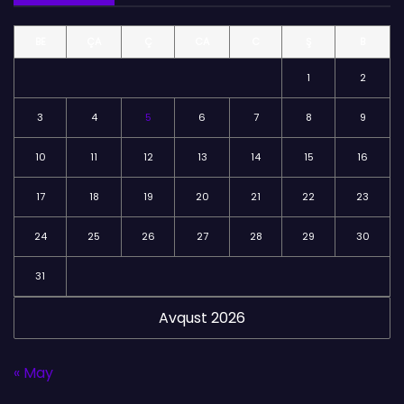
l
BE
ÇA
Ç
CA
C
Ş
B
ə
r
1
2
3
4
5
6
7
8
9
10
11
12
13
14
15
16
17
18
19
20
21
22
23
24
25
26
27
28
29
30
31
Avqust 2026
« May