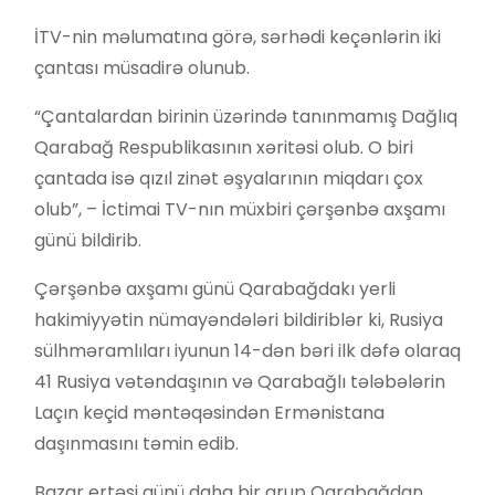
İTV-nin məlumatına görə, sərhədi keçənlərin iki
çantası müsadirə olunub.
“Çantalardan birinin üzərində tanınmamış Dağlıq
Qarabağ Respublikasının xəritəsi olub. O biri
çantada isə qızıl zinət əşyalarının miqdarı çox
olub”, – İctimai TV-nın müxbiri çərşənbə axşamı
günü bildirib.
Çərşənbə axşamı günü Qarabağdakı yerli
hakimiyyətin nümayəndələri bildiriblər ki, Rusiya
sülhməramlıları iyunun 14-dən bəri ilk dəfə olaraq
41 Rusiya vətəndaşının və Qarabağlı tələbələrin
Laçın keçid məntəqəsindən Ermənistana
daşınmasını təmin edib.
Bazar ertəsi günü daha bir qrup Qarabağdan