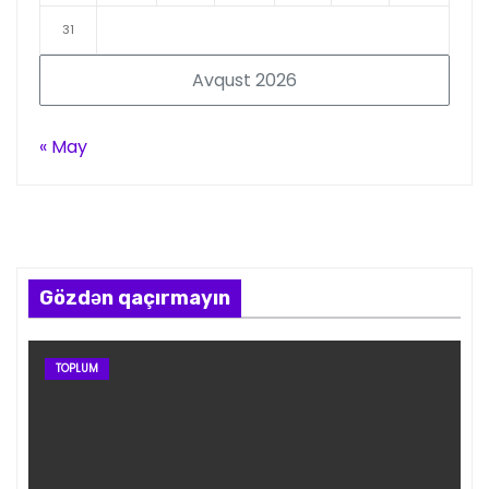
31
Avqust 2026
« May
Gözdən qaçırmayın
TOPLUM