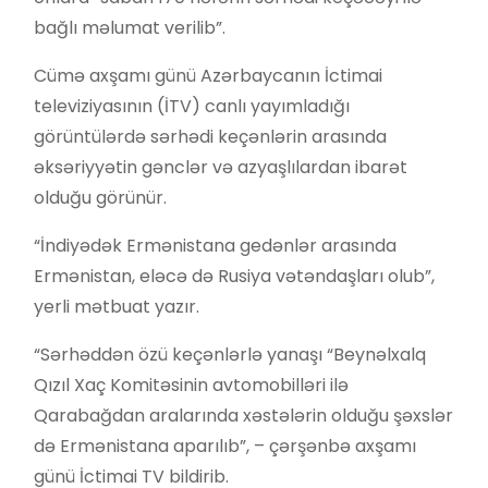
bağlı məlumat verilib”.
Cümə axşamı günü Azərbaycanın İctimai
televiziyasının (İTV) canlı yayımladığı
görüntülərdə sərhədi keçənlərin arasında
əksəriyyətin gənclər və azyaşlılardan ibarət
olduğu görünür.
“İndiyədək Ermənistana gedənlər arasında
Ermənistan, eləcə də Rusiya vətəndaşları olub”,
yerli mətbuat yazır.
“Sərhəddən özü keçənlərlə yanaşı “Beynəlxalq
Qızıl Xaç Komitəsinin avtomobilləri ilə
Qarabağdan aralarında xəstələrin olduğu şəxslər
də Ermənistana aparılıb”, – çərşənbə axşamı
günü İctimai TV bildirib.