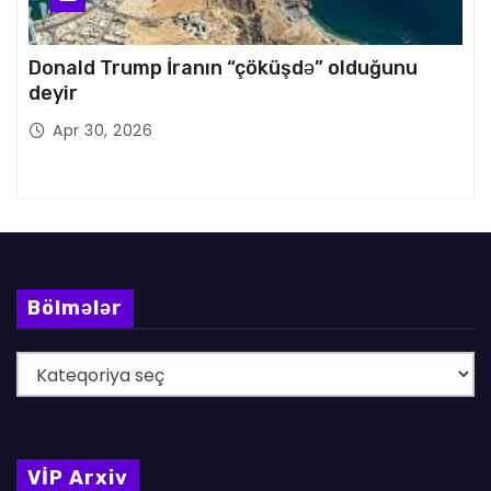
Donald Trump İranın “çöküşdə” olduğunu
deyir
Apr 30, 2026
Bölmələr
B
ö
l
m
VİP Arxiv
ə