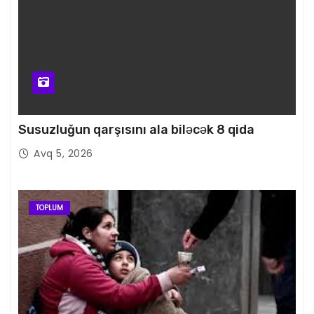
Susuzluğun qarşısını ala biləcək 8 qida
Avq 5, 2026
TOPLUM