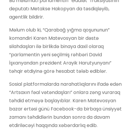
Bu məlumatı parlamentin “Ədalət” fraksiyasının
deputatı Metakse Hakopyan da təsdiqləyib,
agentlik bildirir.
Məlum olub ki, “Qarabağ yığma qoşununun”
komandiri Karen Matevosyan bir dəstə
silahdaşları ilə birlikdə binaya daxil olaraq
“parlamentin yeni seçilmiş rəhbəri David
İşxanyandan prezident Arayik Harutyunyanı”
təhqir etdiyinə görə hesabat tələb ediblər.
Sosial platformalarda narahatlıqlarını ifadə edən
“Artsaxın fəal vətəndaşları” onlara zəng vuraraq
təhdid etməyə başlayıblar. Karen Matevosyan
bazar ertəsi günü Facebook-da birbaşa ünsiyyət
zamanı təhdidlərin bundan sonra da davam
etdiriləcəyi haqqında xəbərdarlıq edib.