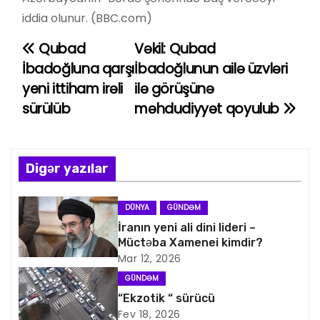
iddia olunur. (BBC.com)
Qubad
Vəkil: Qubad
Y
İbadoğluna qarşı
İbadoğlunun ailə üzvləri
a
yeni ittiham irəli
ilə görüşünə
sürülüb
məhdudiyyət qoyulub
z
ı
n
Digər yazılar
a
DÜNYA
GÜNDƏM
v
İranın yeni ali dini lideri –
Müctəba Xamenei kimdir?
i
Mar 12, 2026
GÜNDƏM
q
“Ekzotik “ sürücü
Fev 18, 2026