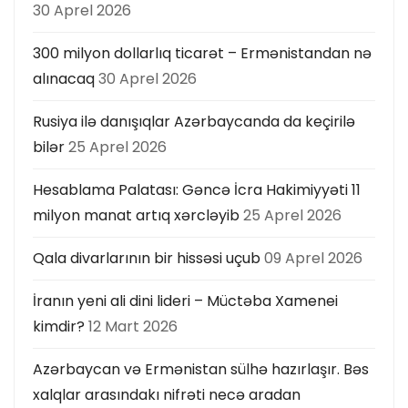
30 Aprel 2026
300 milyon dollarlıq ticarət – Ermənistandan nə
alınacaq
30 Aprel 2026
Rusiya ilə danışıqlar Azərbaycanda da keçirilə
bilər
25 Aprel 2026
Hesablama Palatası: Gəncə İcra Hakimiyyəti 11
milyon manat artıq xərcləyib
25 Aprel 2026
Qala divarlarının bir hissəsi uçub
09 Aprel 2026
İranın yeni ali dini lideri – Müctəba Xamenei
kimdir?
12 Mart 2026
Azərbaycan və Ermənistan sülhə hazırlaşır. Bəs
xalqlar arasındakı nifrəti necə aradan