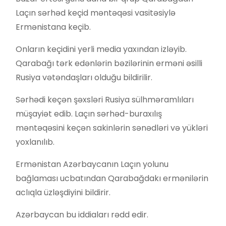
Laçın sərhəd keçid məntəqəsi vasitəsiylə
Ermənistana keçib.
Onların keçidini yerli media yaxından izləyib.
Qarabağı tərk edənlərin bəzilərinin erməni əsilli
Rusiya vətəndaşları olduğu bildirilir.
Sərhədi keçən şəxsləri Rusiya sülhməramlıları
müşayiət edib. Laçın sərhəd-buraxılış
məntəqəsini keçən sakinlərin sənədləri və yükləri
yoxlanılıb.
Ermənistan Azərbaycanın Laçın yolunu
bağlaması ucbatından Qarabağdakı ermənilərin
aclıqla üzləşdiyini bildirir.
Azərbaycan bu iddiaları rədd edir.