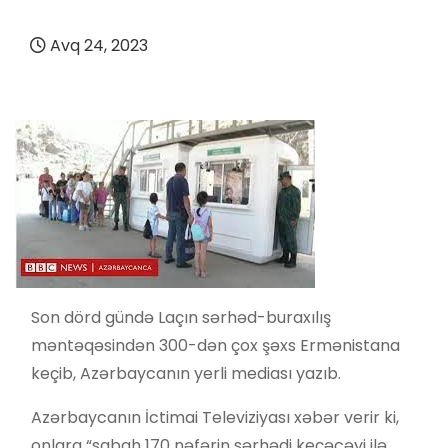
Avq 24, 2023
Son dörd gündə Laçın sərhəd-buraxılış
məntəqəsindən 300-dən çox şəxs Ermənistana
keçib, Azərbaycanın yerli mediası yazıb.
Azərbaycanın İctimai Televiziyası xəbər verir ki,
onlara “sabah 170 nəfərin sərhədi keçəcəyi ilə