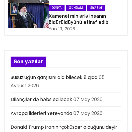
a
DÜNYA
GÜNDƏM
SIYASƏT
s
Xamenei minlərlə insanın
öldürüldüyünü etiraf edib
i
Yan 19, 2026
y
a
s
Son yazılar
ı
Susuzluğun qarşısını ala biləcək 8 qida
05
Avqust 2026
Dilənçilər də həbs ediləcək
07 May 2026
Avropa liderləri Yerevanda
07 May 2026
Donald Trump İranın “çöküşdə” olduğunu deyir