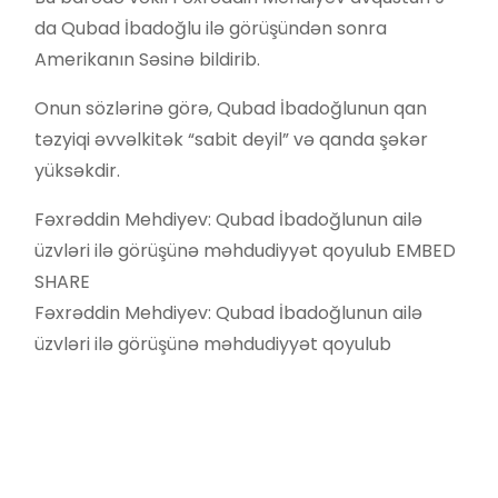
da Qubad İbadoğlu ilə görüşündən sonra
Amerikanın Səsinə bildirib.
Onun sözlərinə görə, Qubad İbadoğlunun qan
təzyiqi əvvəlkitək “sabit deyil” və qanda şəkər
yüksəkdir.
Fəxrəddin Mehdiyev: Qubad İbadoğlunun ailə
üzvləri ilə görüşünə məhdudiyyət qoyulub EMBED
SHARE
Fəxrəddin Mehdiyev: Qubad İbadoğlunun ailə
üzvləri ilə görüşünə məhdudiyyət qoyulub