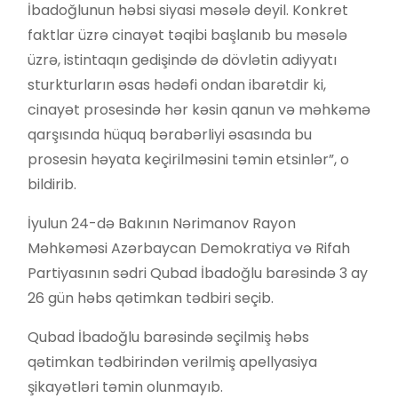
İbadoğlunun həbsi siyasi məsələ deyil. Konkret
faktlar üzrə cinayət təqibi başlanıb bu məsələ
üzrə, istintaqın gedişində də dövlətin adiyyatı
sturkturların əsas hədəfi ondan ibarətdir ki,
cinayət prosesində hər kəsin qanun və məhkəmə
qarşısında hüquq bərabərliyi əsasında bu
prosesin həyata keçirilməsini təmin etsinlər”, o
bildirib.
İyulun 24-də Bakının Nərimanov Rayon
Məhkəməsi Azərbaycan Demokratiya və Rifah
Partiyasının sədri Qubad İbadoğlu barəsində 3 ay
26 gün həbs qətimkan tədbiri seçib.
Qubad İbadoğlu barəsində seçilmiş həbs
qətimkan tədbirindən verilmiş apellyasiya
şikayətləri təmin olunmayıb.