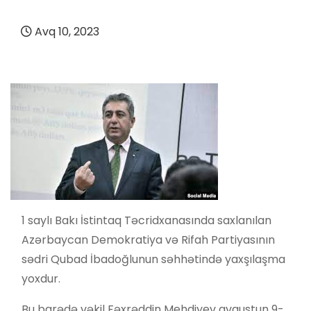
Avq 10, 2023
1 saylı Bakı İstintaq Təcridxanasında saxlanılan
Azərbaycan Demokratiya və Rifah Partiyasının
sədri Qubad İbadoğlunun səhhətində yaxşılaşma
yoxdur.
Bu barədə vəkil Fəxrəddin Mehdiyev avqustun 9-