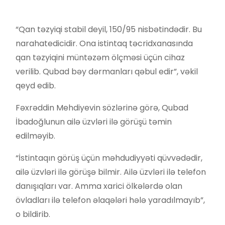
“Qan təzyiqi stabil deyil, 150/95 nisbətindədir. Bu
narahatedicidir. Ona istintaq təcridxanasında
qan təzyiqini müntəzəm ölçməsi üçün cihaz
verilib. Qubad bəy dərmanları qəbul edir”, vəkil
qeyd edib.
Fəxrəddin Mehdiyevin sözlərinə görə, Qubad
İbadoğlunun ailə üzvləri ilə görüşü təmin
edilməyib.
“İstintaqın görüş üçün məhdudiyyəti qüvvədədir,
ailə üzvləri ilə görüşə bilmir. Ailə üzvləri ilə telefon
danışıqları var. Amma xarici ölkələrdə olan
övladları ilə telefon əlaqələri hələ yaradılmayıb”,
o bildirib.