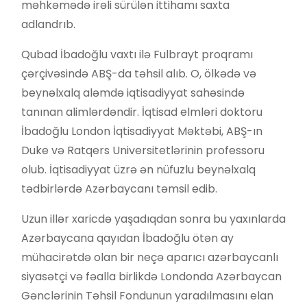
məhkəmədə irəli sürülən ittihamı saxta
adlandrıb.
Qubad İbadoğlu vaxtı ilə Fulbrayt proqramı
çərçivəsində ABŞ-da təhsil alıb. O, ölkədə və
beynəlxalq aləmdə iqtisadiyyat sahəsində
tanınan alimlərdəndir. İqtisad elmləri doktoru
İbadoğlu London İqtisadiyyat Məktəbi, ABŞ-ın
Duke və Ratqers Universitetlərinin professoru
olub. İqtisadiyyat üzrə ən nüfuzlu beynəlxalq
tədbirlərdə Azərbaycanı təmsil edib.
Uzun illər xaricdə yaşadıqdan sonra bu yaxınlarda
Azərbaycana qayıdan İbadoğlu ötən ay
mühacirətdə olan bir neçə aparıcı azərbaycanlı
siyasətçi və fəalla birlikdə Londonda Azərbaycan
Gənclərinin Təhsil Fondunun yaradılmasını elan