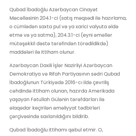
Qubad İbadoğlu Azərbaycan Cinayət
Məcəlləsinin 204.1-ci (satış məqsədi ilə hazırlama,
o cümlədən saxta pul və ya xarici valyuta əldə
etmə və ya satma), 204.3.1-ci (eyni əməllər
mütəşəkkil dəstə tərəfindən törədildikdə)
maddələri ilə ittiham olunur.
Azərbaycan Daxili İşlər Nazirliyi Azərbaycan
Demokratiya və Rifah Partiyasının sədri Qubad
İbadoğlunun Türkiyədə 2016-cı ildə çevriliş
cəhdində ittiham olunan, hazırda Amerikada
yaşayan Fətullah Gülənin tərəfdarları ilə
əlaqədar keçirilən əməliyyat tədbirləri
çərçivəsində saxlanıldığını bildirib.
Qubad İbadoğlu ittihamı qəbul etmir. O,