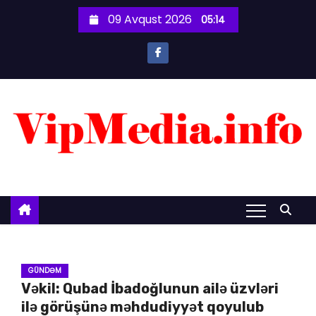
S
09 Avqust 2026
05:14
k
i
p
t
o
c
o
n
t
e
n
t
GÜNDƏM
Vəkil: Qubad İbadoğlunun ailə üzvləri
ilə görüşünə məhdudiyyət qoyulub