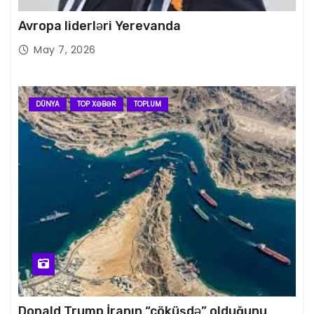
Avropa liderləri Yerevanda
May 7, 2026
DÜNYA
TOP XƏBƏR
TOPLUM
Donald Trump İranın “çöküşdə” olduğunu