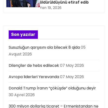
öldürüldüyünü etiraf edib
y
Yan 19, 2026
a
s
Son yazılar
ı
Susuzluğun qarşısını ala biləcək 8 qida
05
Avqust 2026
Dilənçilər də həbs ediləcək
07 May 2026
Avropa liderləri Yerevanda
07 May 2026
Donald Trump İranın “çöküşdə” olduğunu deyir
30 Aprel 2026
300 milyon dollarlıq ticarət – Ermənistandan nə