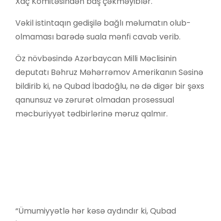
Xaç Komitəsindən baş çəkməyiblər.
Vəkil istintaqın gedişilə bağlı məlumatın olub-
olmaması barədə suala mənfi cavab verib.
Öz növbəsində Azərbaycan Milli Məclisinin
deputatı Bəhruz Məhərrəmov Amerikanın Səsinə
bildirib ki, nə Qubad İbadoğlu, nə də digər bir şəxs
qanunsuz və zərurət olmadan prosessual
məcburiyyət tədbirlərinə məruz qalmır.
“Ümumiyyətlə hər kəsə aydındır ki, Qubad