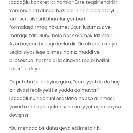
İbadoğlu konkret ittihamlar üzrə təqsirləndirilir.
Yəni onun ətrafında bəzi dairələrin iddia etdiyi
kimi süni siyasi ittihamlar çənbəri
formalaşdırmaq hökümət üçün lüzumsuz və
maraqsızdır. Bunu belə dərk eləmək lazımdır.
Azərbaycan hüquqi dövlətdir. Bu ölkədə cinayət
təqibi siyasiləşə bilməz. Yalnız maddi və
prosessual normalarla cinayət təqibi həllini
tapır”, o deyib.
Deputatın bildirdiyinə görə, “cəmiyyətdə də heç
bir siyasi fəaliyyəti ilə yadda qalmayan”
İbadoğlunun qanuni əsaslarla həbsə alınması,
yaxud azadlıqda qalması hakimiyyət üçün nəyisə
dəyişmir.
“Bu mənada bir daha qeyd edilməlidir ki,