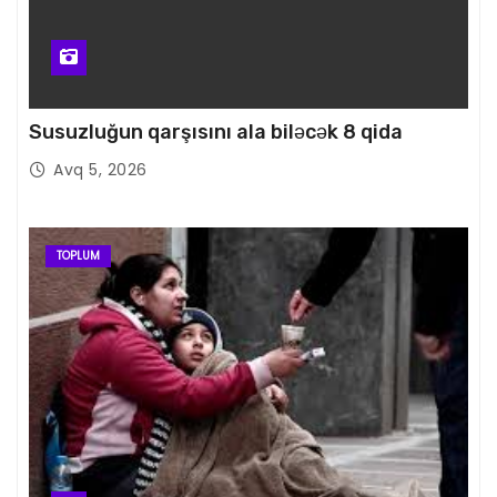
Susuzluğun qarşısını ala biləcək 8 qida
Avq 5, 2026
TOPLUM