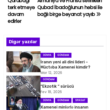
Qarabağı
Almaniya və Fransa səfirlikləri
a
tərk etməyə
Qubad İbadoğlunun həbsi ilə
davam
bağlı birgə bəyanat yayıb
z
edirlər
ı
n
Digər yazılar
a
v
DÜNYA
GÜNDƏM
İranın yeni ali dini lideri –
i
Müctəba Xamenei kimdir?
Mar 12, 2026
q
GÜNDƏM
a
“Ekzotik “ sürücü
Fev 18, 2026
s
DÜNYA
GÜNDƏM
SIYASƏT
i
Xamenei minlərlə insanın