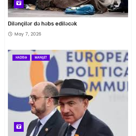
Dilənçilər də həbs ediləcək
May 7, 2026
HADISƏ
MANŞET