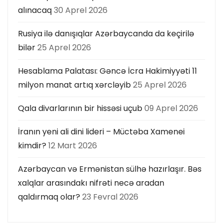
alınacaq
30 Aprel 2026
Rusiya ilə danışıqlar Azərbaycanda da keçirilə
bilər
25 Aprel 2026
Hesablama Palatası: Gəncə İcra Hakimiyyəti 11
milyon manat artıq xərcləyib
25 Aprel 2026
Qala divarlarının bir hissəsi uçub
09 Aprel 2026
İranın yeni ali dini lideri – Müctəba Xamenei
kimdir?
12 Mart 2026
Azərbaycan və Ermənistan sülhə hazırlaşır. Bəs
xalqlar arasındakı nifrəti necə aradan
qaldırmaq olar?
23 Fevral 2026