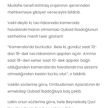
Müdafiə tərəfi istintaq orqanının qərarından
məhkəməyə şikayət verəcəyini bildirib.
Vəkil deyib ki, təcridxanada kamerada
havalandırmanın olmaması Qubad İbadoğlunun
səhhətinə mənfi təsir göstərir.
“Kameralarda bürküdür. Belə ki, gündüz saat 10-
dan 18-dək təcridxananın qapıları açılır. Amma
saat 18-dən səhər saat 10-dək qapılar bağlı
olduğundan kameralarda havalandırma sistemi
olmadığından kəskin bürkü olur”, o bildirib.
Vəkilin sözlərinə görə, Ombudsman Aparatının iki
əməkdaşı Qubad İbadoğluya baş çəkib.
Lakin onun sözlərinə görə, hələ Beynəlxalq Qızıl