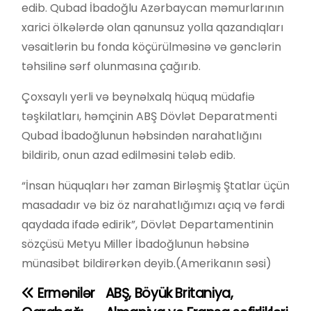
edib. Qubad İbadoğlu Azərbaycan məmurlarının
xarici ölkələrdə olan qanunsuz yolla qazandıqları
vəsaitlərin bu fonda köçürülməsinə və gənclərin
təhsilinə sərf olunmasına çağırıb.
Çoxsaylı yerli və beynəlxalq hüquq müdafiə
təşkilatları, həmçinin ABŞ Dövlət Deparatmenti
Qubad İbadoğlunun həbsindən narahatlığını
bildirib, onun azad edilməsini tələb edib.
“İnsan hüquqları hər zaman Birləşmiş Ştatlar üçün
masadadır və biz öz narahatlığımızı açıq və fərdi
qaydada ifadə edirik”, Dövlət Departamentinin
sözçüsü Metyu Miller İbadoğlunun həbsinə
münasibət bildirərkən deyib.(Amerikanın səsi)
Ermənilər
ABŞ, Böyük Britaniya,
Y