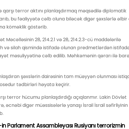
ə qarşı terror aktını planlaşdırmaq məqsədilə diplomatik
rıb, bu fəaliyyətə cəlb oluna biləcək digər şəxslərlə əlbir o
na köməklik göstərib.
Məcəlləsinin 28, 214.2.1 və 28, 214.2.3-cü maddələrilə
ah və silah qismində istifadə olunan predmetlərdən istifa
nayət məsuliyyətinə cəlb edilib. Məhkəmənin qərarı ilə bar
lanlaşdıran şəxslərin dairəsinin tam müəyyən olunması isti
sedur tədbirləri həyata keçirir.
rşı terror hücumu planlaşdırdığı açıqlanmır. Lakin Dövlət
, əcnəbi digər müəssisələrlə yanaşı İsrail İsrail səfirliyini
b.
in Parlament Assambleyası Rusiyanı terrorizmin