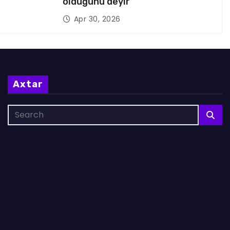
olduğunu deyir
Apr 30, 2026
Axtar