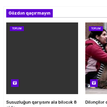
Gözdən qaçırmayın
TOPLUM
TOPLUM
Susuzluğun qarşısını ala biləcək 8
Dilənçilər