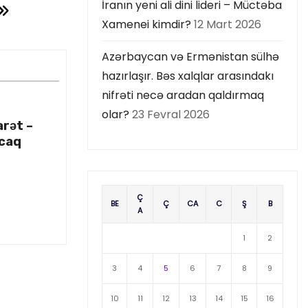
İranın yeni ali dini lideri – Müctəba
Xamenei kimdir?
12 Mart 2026
Azərbaycan və Ermənistan sülhə
hazırlaşır. Bəs xalqlar arasındakı
nifrəti necə aradan qaldırmaq
olar?
23 Fevral 2026
arət –
acaq
Ç
BE
Ç
CA
C
Ş
B
A
1
2
3
4
5
6
7
8
9
10
11
12
13
14
15
16