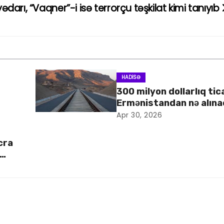
darı, “Vaqner”-i isə terrorçu təşkilat kimi tanıyıb
HADISƏ
300 milyon dollarlıq tic
Ermənistandan nə alın
Apr 30, 2026
cra