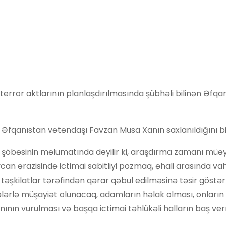
terror aktlarının planlaşdırılmasında şübhəli bilinən Əfqa
 Əfqanıstan vətəndaşı Favzan Musa Xanın saxlanıldığını bil
ər şöbəsinin məlumatında deyilir ki, araşdırma zamanı müəy
ycan ərazisində ictimai sabitliyi pozmaq, əhali arasında v
təşkilatlar tərəfindən qərar qəbul edilməsinə təsir göst
ələrlə müşayiət olunacaq, adamların həlak olması, onların
nının vurulması və başqa ictimai təhlükəli halların baş ver