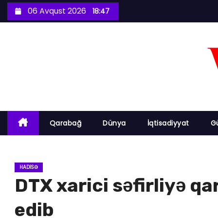
S
06 Avqust 2026
18:47
k
i
p
t
o
c
o
n
Qarabağ
Dünya
İqtisadiyyat
G
t
e
n
HADISƏ
t
DTX xarici səfirliyə qa
edib