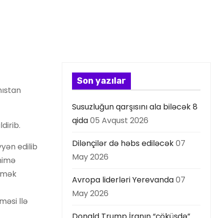
Son yazılar
nıstan
Susuzluğun qarşısını ala biləcək 8
qida
05 Avqust 2026
dirib.
Dilənçilər də həbs ediləcək
07
yən edilib
May 2026
ahimə
ərmək
Avropa liderləri Yerevanda
07
May 2026
məsi llə
Donald Trump İranın “çöküşdə”