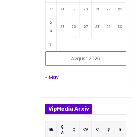
17
18
19
20
21
22
23
2
25
26
27
28
29
30
4
31
Avqust 2026
« May
VipMedia Arxiv
Ç
BE
Ç
CA
C
Ş
B
A