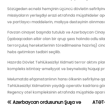
Sözügedən əcnəbi həmçinin üçüncü dövlətin səfirliyin
missiyaların yerləşdiyi ərazi ətrafında müşahidələr apa
və partlayıcı maddələrin, maliyyə dəstəyinin alınması
Favzan cinayət başında tutulub və Azərbaycan Cinayət 
(qabaqcadan əlbir olan bir qrup şəxs halında odlu sil
terrorçuluq hərəkətlərinin törədilməsinə hazırlıq) ci
həbs qətimkan tədbiri seçilib.
Hazırda Dövlət Təhlükəsizliyi Xidməti terror aktını p
kompleks istintaq-əməliyyat və beynəlxalq hüquqi pro
Məlumatda əfqanıstanlının hansı ölkənin səfirliyinə qa
Təhlükəsizliyi Xidmətinin yaydığı operativ kadrlara görə
Regency otel kompleksinin ətrafında müşahidə aparı
Azərbaycan ordusunun Şuşa və
ATƏT-
Y