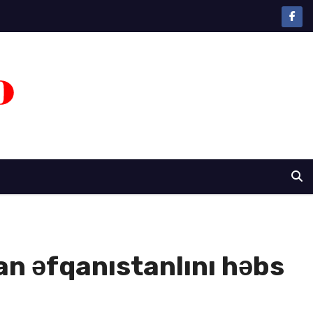
ran əfqanıstanlını həbs