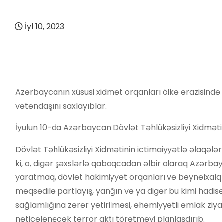
İyl 10, 2023
Azərbaycanın xüsusi xidmət orqanları ölkə ərazisində 
vətəndaşını saxlayıblar.
İyulun 10-da Azərbaycan Dövlət Təhlükəsizliyi Xidməti
Dövlət Təhlükəsizliyi Xidmətinin ictimaiyyətlə əlaqəl
ki, o, digər şəxslərlə qabaqcadan əlbir olaraq Azərba
yaratmaq, dövlət hakimiyyət orqanları və beynəlxalq 
məqsədilə partlayış, yanğın və ya digər bu kimi hadis
sağlamlığına zərər yetirilməsi, əhəmiyyətli əmlak ziya
nəticələnəcək terror aktı törətməyi planlaşdırıb.