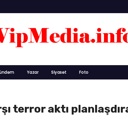
ündəm
Yazar
Siyasət
Foto
rşı terror aktı planlaşdı