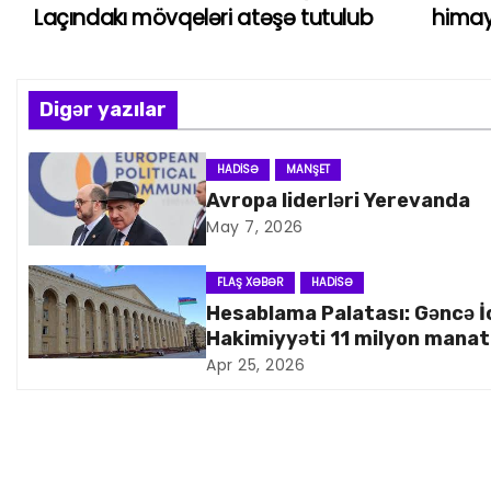
Laçındakı mövqeləri atəşə tutulub
himayə
a
z
Digər yazılar
ı
n
HADISƏ
MANŞET
Avropa liderləri Yerevanda
a
May 7, 2026
v
FLAŞ XƏBƏR
HADISƏ
i
Hesablama Palatası: Gəncə İ
Hakimiyyəti 11 milyon manat
q
artıq xərcləyib
Apr 25, 2026
a
s