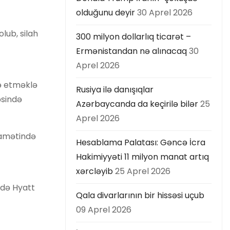
olduğunu deyir
30 Aprel 2026
lub, silah
300 milyon dollarlıq ticarət –
Ermənistandan nə alınacaq
30
Aprel 2026
də etməklə
Rusiya ilə danışıqlar
əsində
Azərbaycanda da keçirilə bilər
25
Aprel 2026
qamətində
Hesablama Palatası: Gəncə İcra
Hakimiyyəti 11 milyon manat artıq
xərcləyib
25 Aprel 2026
n də Hyatt
Qala divarlarının bir hissəsi uçub
09 Aprel 2026