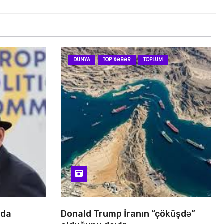
DÜNYA
TOP XƏBƏR
TOPLUM
nda
Donald Trump İranın “çöküşdə”