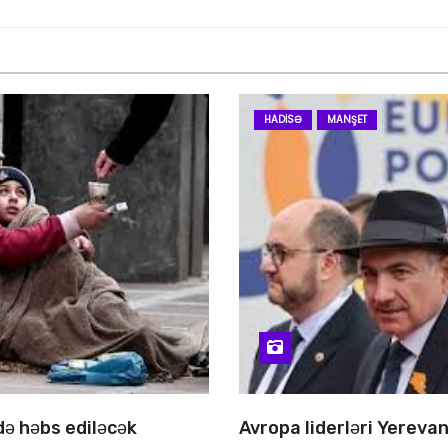
HADISƏ
MANŞET
 də həbs ediləcək
Avropa liderləri Yereva