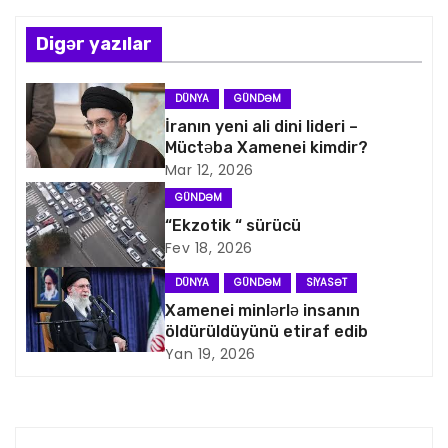
ı
Digər yazılar
n
DÜNYA
GÜNDƏM
a
İranın yeni ali dini lideri –
Müctəba Xamenei kimdir?
v
Mar 12, 2026
i
GÜNDƏM
“Ekzotik “ sürücü
q
Fev 18, 2026
a
DÜNYA
GÜNDƏM
SIYASƏT
Xamenei minlərlə insanın
s
öldürüldüyünü etiraf edib
Yan 19, 2026
i
y