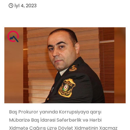
İyl 4, 2023
Baş Prokuror yanında Korrupsiyaya qarşı
Mübarizə Baş İdarəsi Səfərbərlik və Hərbi
Xidmətə Çağırış üzrə Dövlət Xidmətinin Xaçmaz