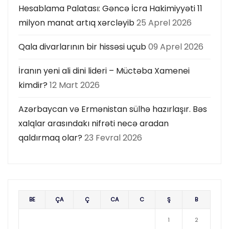
Hesablama Palatası: Gəncə İcra Hakimiyyəti 11
milyon manat artıq xərcləyib
25 Aprel 2026
Qala divarlarının bir hissəsi uçub
09 Aprel 2026
İranın yeni ali dini lideri – Müctəba Xamenei
kimdir?
12 Mart 2026
Azərbaycan və Ermənistan sülhə hazırlaşır. Bəs
xalqlar arasındakı nifrəti necə aradan
qaldırmaq olar?
23 Fevral 2026
BE
ÇA
Ç
CA
C
Ş
B
1
2