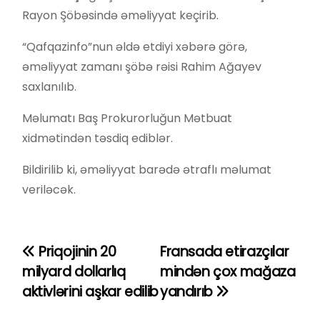
Rayon Şöbəsində əməliyyat keçirib.
“Qafqazinfo”nun əldə etdiyi xəbərə görə,
əməliyyat zamanı şöbə rəisi Rahim Ağayev
saxlanılıb.
Məlumatı Baş Prokurorluğun Mətbuat
xidmətindən təsdiq ediblər.
Bildirilib ki, əməliyyat barədə ətraflı məlumat
veriləcək.
Priqojinin 20
Fransada etirazçılar
Y
milyard dollarlıq
mindən çox mağaza
a
aktivlərini aşkar edilib
yandırıb
z