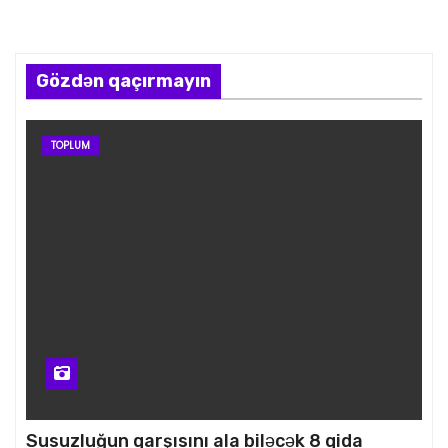
Gözdən qaçırmayın
TOPLUM
Susuzluğun qarşısını ala biləcək 8 qida