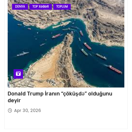
DÜNYA
TOP XƏBƏR
TOPLUM
Donald Trump İranın “çöküşdə” olduğunu
deyir
Apr 30, 2026