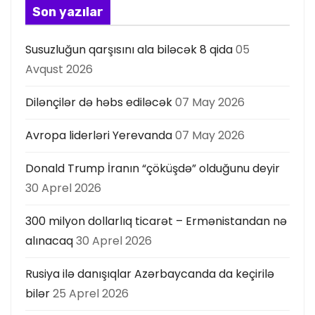
a
Son yazılar
s
Susuzluğun qarşısını ala biləcək 8 qida
05
ı
Avqust 2026
Dilənçilər də həbs ediləcək
07 May 2026
Avropa liderləri Yerevanda
07 May 2026
Donald Trump İranın “çöküşdə” olduğunu deyir
30 Aprel 2026
300 milyon dollarlıq ticarət – Ermənistandan nə
alınacaq
30 Aprel 2026
Rusiya ilə danışıqlar Azərbaycanda da keçirilə
bilər
25 Aprel 2026